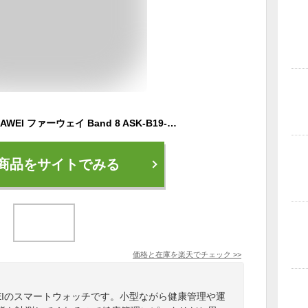
スマートウォッチ HUAWEI ファーウェイ Band 8 ASK-B19-BK送料無料 防水 健康管理 運動 時計 腕時計 ランニング 心拍数 睡眠モニタリング 血中酸素 万歩計 ロングバッテリー 高精度睡眠測定 ギフト【B】
商品をサイトでみる
価格と在庫を
楽天
でチェック
>>
EIのスマートウォッチです。小型ながら健康管理や運