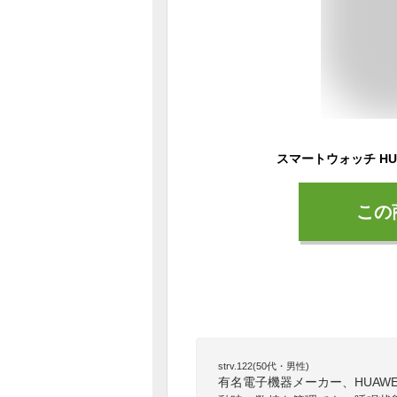
この
strv.122(50代・男性)
有名電子機器メーカー、HUAW