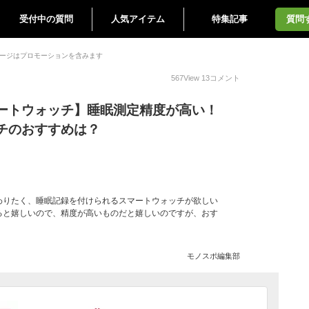
受付中の質問
人気アイテム
特集記事
質問
ージはプロモーションを含みます
567
View
13
コメント
ートウォッチ】睡眠測定精度が高い！
チのおすすめは？
わりたく、睡眠記録を付けられるスマートウォッチが欲しい
ると嬉しいので、精度が高いものだと嬉しいのですが、おす
モノスポ編集部