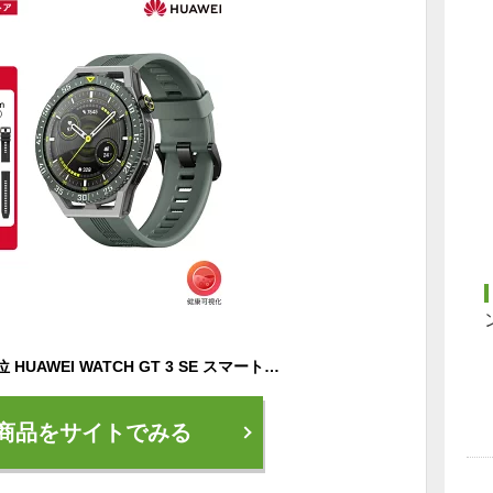
【10倍P還元】楽天1位 HUAWEI WATCH GT 3 SE スマートウォッチ 軽量 科学的なワークアウトプログラム 睡眠の質を可視化 14日間のロングバッテリー 多彩なウォッチフェイス Android&iOS対応 ＼折りたたみ傘or交換バンド レビュープレゼント／
商品をサイトでみる