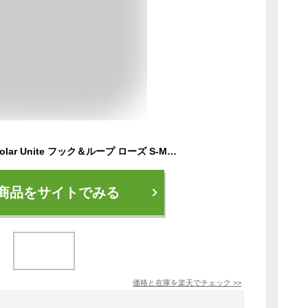
(最強配送)ポラール Polar Unite フック＆ループ ローズ S-M 900106603 ブラック M-L 900106604 ランニング/フィットネスウォッチ 高精度心拍センサーモード スマートフォンのGPSを接続 睡眠や回復をモニタリング 自律神経の落ち着きを測定 スマートウォッチ
商品をサイトでみる
価格と在庫を
楽天
でチェック
>>