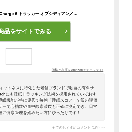
【Suica対応】Fitbit Charge 6 トラッカー オブシディアン／ブラック スマートウォッチ/防水/iPhone対応/アンドロイド対応/最大7日間のバッテリー/GPS搭載/心拍計/睡眠スコア [日本正規品]
商品をサイトでみる
価格と在庫を
Amazon
でチェック
>>
ア・フィットネスに特化した老舗ブランドで独自の有料サ
el Watchにも睡眠トラッキング技術を採用されていておす
睡眠機能が特に優秀で毎朝「睡眠スコア」で質の評価
サーで心拍数や血中酸素濃度も正確に測定でき、日常
軽に健康管理を始めたい方にぴったりです！
全てのおすすめコメント
(
1
件)
>