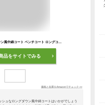
[BryQrvy] ロングダウン風中綿コート ベンチコート ロングコート アウター コート 裾にボタン付き 動きやすい レディース カジュアル 通勤 バイク スポーツ観戦 綺麗 おしゃれ かわいい 防寒 秋冬 大きいサイズ(ブラック,L)
商品をサイトでみる
価格と在庫を
Amazon
でチェック
>>
ッシュなロングダウン風中綿コートはいかがでしょう