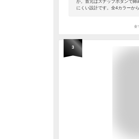
か。首元はスナップボタンで締
にくい設計です。全4カラーか
全
3