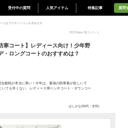
受付中の質問
人気アイテム
特集記事
質問
ージはプロモーションを含みます
7872
View
38
コメント
防寒コート】レディース向け！少年野
デ・ロングコートのおすすめは？
試合観戦が本当に寒い！今年は、最強の防寒着が欲しいで
っといても辛くない、レディース用ベンチコート・ダウンコー
はしかな(50代・女性)