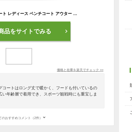
キルティング 中綿コート レディース ベンチコート アウター 膝丈 クロップド丈 ボタンパーカー フード付き 秋冬服 暖かい 防寒 キルティング レジャー アウトドア 登山 大人 おしゃれ きれい目 通勤 オフィス カジュアルコーデ 20代 30代 40代 ギフト プレゼント 送料無料
商品をサイトでみる
価格と在庫を
楽天
でチェック
>>
グコートはロング丈で暖かく、フードも付いているの
広い年齢層で着用でき、スポーツ観戦時にも重宝しま
てのおすすめコメント（2件）