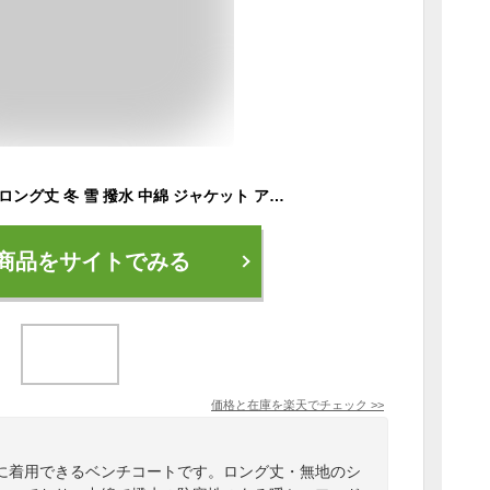
ベンチコート コート ロング丈 冬 雪 撥水 中綿 ジャケット アウター レディース メンズ ユニセックス 男女兼用 お揃い 無地 ゴルフ スポーツ観戦 運動 部活 防寒 イベント フード付き ゆったり 大きめ 暖か あったか ロングコート アウトドア 無地 長め 2412ss
商品をサイトでみる
価格と在庫を
楽天
でチェック
>>
に着用できるベンチコートです。ロング丈・無地のシ