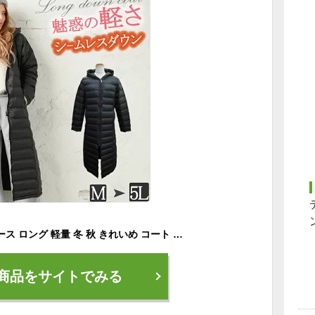
ダウンコート レディース ロング 軽量 冬 秋 きれいめ コート アウター ロングコート ダウン シームレス 超ロング 細見え シームレスダウン ダウンジャケット ベンチコート フード パーカー ジップアップ 防寒 超軽量 50代 40代 黒 L LL 3L 4L 5L 大きいサイズ リリーベル
商品をサイトでみる