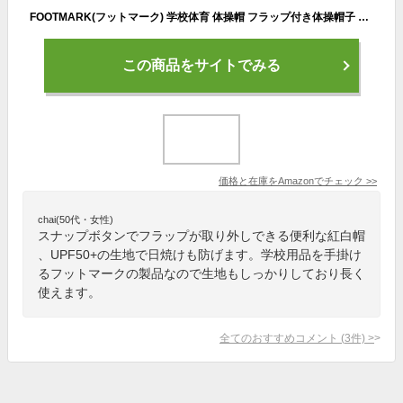
FOOTMARK(フットマーク) 学校体育 体操帽 フラップ付き体操帽子 フラップ取り外し可能 101215 レッド(05) L
この商品をサイトでみる
価格と在庫を
Amazon
でチェック
>>
chai(50代・女性)
スナップボタンでフラップが取り外しできる便利な紅白帽
、UPF50+の生地で日焼けも防げます。学校用品を手掛け
るフットマークの製品なので生地もしっかりしており長く
使えます。
全てのおすすめコメント
(
3
件)
>