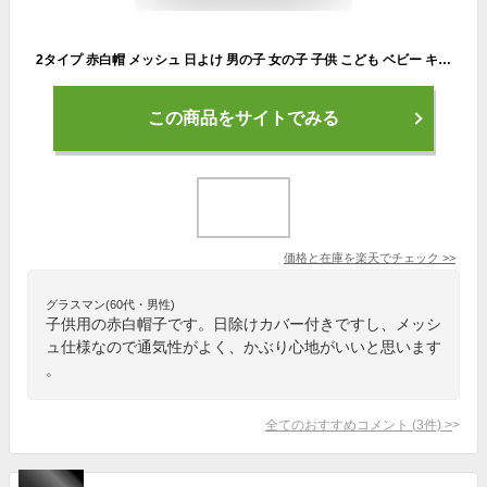
2タイプ 赤白帽 メッシュ 日よけ 男の子 女の子 子供 こども ベビー キッズ ジュニア 男児 女児 小学生 中学生 高校生 体操帽子 紅白 帽子 赤白帽子 消臭 体育 運動会 体育祭 スポーツ 紅組 赤組 白組 日よけカバー 大きいサイズ 小さいサイズ
この商品をサイトでみる
価格と在庫を
楽天
でチェック
>>
グラスマン(60代・男性)
子供用の赤白帽子です。日除けカバー付きですし、メッシ
ュ仕様なので通気性がよく、かぶり心地がいいと思います
。
全てのおすすめコメント
(
3
件)
>