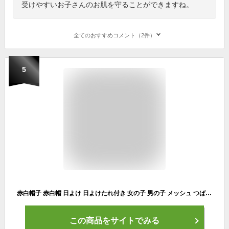
受けやすいお子さんのお肌を守ることができますね。
全てのおすすめコメント（2件）
5
赤白帽子 赤白帽 日よけ 日よけたれ付き 女の子 男の子 メッシュ つば付き M L アゴゴム付 子供 子供用 キッズ ジュニア 紅白帽 紅白帽子 体操帽子 男女兼用 園児 小学生 幼稚園 保育園 学校 体操 体育 運動 行動観察 SCH-HA12600 ゆうパケット対応
この商品をサイトでみる