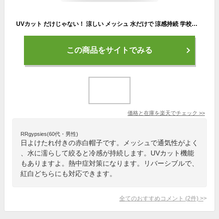
UVカット だけじゃない！ 涼しい メッシュ 水だけで 涼感持続 学校で UV対策 と 熱中症対策 が出来きる UV 日よけ たれ付き 赤白帽子 ／ 日焼け防止 熱中症予防 UV素材 クールビット フラップ 紅白帽子 coolbit 日よけ 帽子 キッズ 子ども 小学生 通学 暑さ対策
この商品をサイトでみる
価格と在庫を
楽天
でチェック
>>
RRgypsies(60代・男性)
日よけたれ付きの赤白帽子です。メッシュで通気性がよく
、水に濡らして絞ると冷感が持続します。UVカット機能
もありますよ。熱中症対策になります。リバーシブルで、
紅白どちらにも対応できます。
全てのおすすめコメント
(
2
件)
>