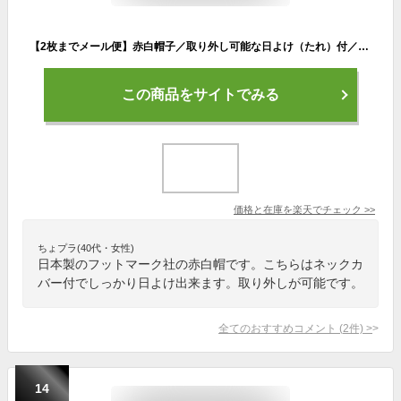
【2枚までメール便】赤白帽子／取り外し可能な日よけ（たれ）付／LLサイズ／フットマーク製 赤白ぼうし 紅白帽子 運動帽子
この商品をサイトでみる
価格と在庫を
楽天
でチェック
>>
ちょプラ(40代・女性)
日本製のフットマーク社の赤白帽です。こちらはネックカ
バー付でしっかり日よけ出来ます。取り外しが可能です。
全てのおすすめコメント
(
2
件)
>
14