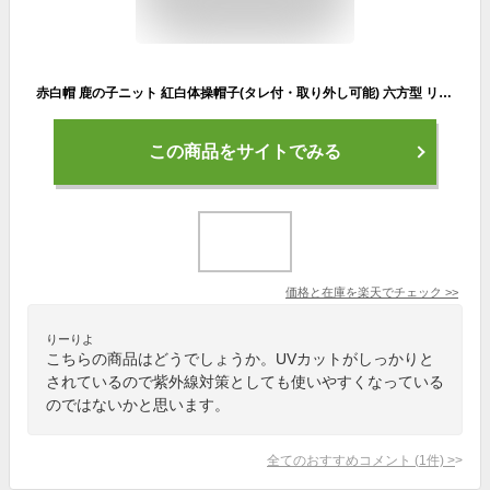
赤白帽 鹿の子ニット 紅白体操帽子(タレ付・取り外し可能) 六方型 リムーバブル アゴゴム付 | UVカット加工 M・L・LL お名前タグあり 園児 幼稚園 保育園 小学生 中学生 高校生 学校用 体育 運動会 子ども 買い替え 赤白ぼうし ラビットアース 宇高 うだか
この商品をサイトでみる
価格と在庫を
楽天
でチェック
>>
りーりよ
こちらの商品はどうでしょうか。UVカットがしっかりと
されているので紫外線対策としても使いやすくなっている
のではないかと思います。
全てのおすすめコメント
(
1
件)
>