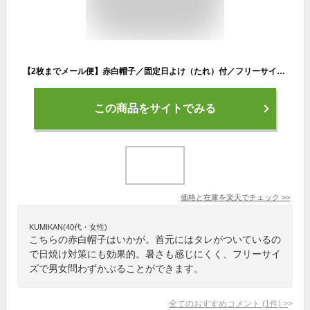
【2枚までメール便】赤白帽子／固定日よけ（たれ）付／フリーサイズ／フットマーク製／赤白ぼうし 紅白帽子 運動帽子
この商品をサイトでみる
価格と在庫を
楽天
でチェック
>>
KUMIKAN(40代・女性)
こちらの赤白帽子はいかが。首元にはタレがついているの
で日焼け対策にも効果的。暑さも感じにくく、フリーサイ
ズで男女問わずかぶることができます。
全てのおすすめコメント
(
1
件)
>