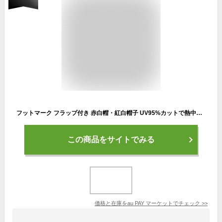
フットマーク フラップ付き 赤白帽・紅白帽子 UV95%カットで熱中症予防に♪日よけ付き赤白帽子・紅白帽 全14色【送料無料・速達対応可】
この商品をサイトでみる
価格と在庫を
au PAY マーケット
でチェック
>>