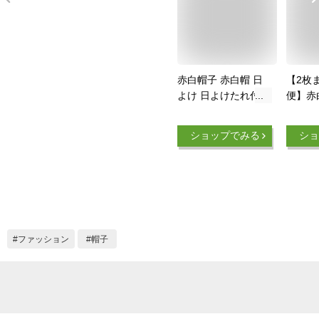
赤白帽子 赤白帽 日
【2枚
よけ 日よけたれ付き
便】赤
女の子 男の子 メッ
はずし
シュ つば付き M L ア
（たれ
ショップでみる
ショ
ゴゴム付 子供 子供
サイズ
用 キッズ ジュニア
フット
紅白帽 紅白帽子 体
白ぼう
操帽子 男女兼用 園
子 運
児 小学生 幼稚園 保
育園 学校 体操 体育
運動 行動観察 SCH-
ファッション
帽子
HA12600 ゆうパケッ
ト対応