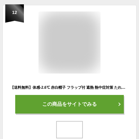
12
【送料無料】体感-2.6℃ 赤白帽子 フラップ付 遮熱 熱中症対策 たれ付 着脱可能 【あす楽・即納】紅白帽子 赤白帽子 メッシュ 体操帽子 UVカット 取り外せる 男女兼用 小学生 幼稚園 保育園 幼児 ニット 体育 涼しい 洗える S M L LL メール便 903036
この商品をサイトでみる