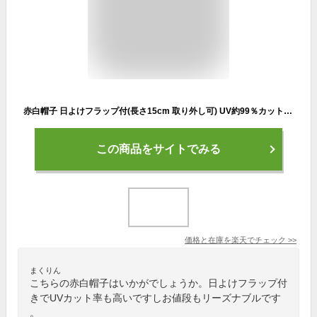
赤白帽子 日よけフラップ付(長さ15cm 取り外し可) UV約99％カット 熱射予防に フットマーク 体操帽子 幼児フリーサイズ L LL 選べる14色(L LLは赤のみ) FOOT MARK 体操帽子 体操服 園児 幼稚園 ジュニア キッズ
この商品をサイトでみる
価格と在庫を
楽天
でチェック
>>
まくりん
こちらの赤白帽子はいかがでしょうか。日よけフラップ付
きでUVカット率も高いですしお値段もリーズナブルです
。