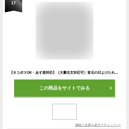
17
【ネコポスOK・あす楽対応】［大量注文対応可］首元の日よけたれ付き体操帽子（日除けは取り外し可） 53~58cm 子供 キッズ 女の子 男の子 キャップ リバーシブル カラー帽子 体操帽子 赤白帽子 幼稚園 保育園 イベント 運動会 ゴム付き ネーム付き 名前 定番 学童
この商品をサイトでみる
価格と在庫を
楽天
でチェック
>>