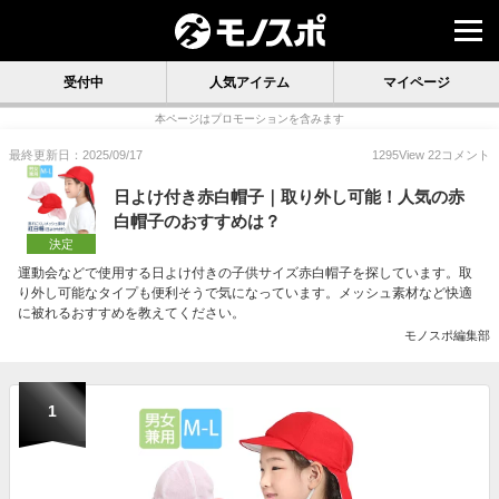
受付中
人気アイテム
マイページ
本ページはプロモーションを含みます
最終更新日：2025/09/17
1295
View
22
コメント
日よけ付き赤白帽子｜取り外し可能！人気の赤
白帽子のおすすめは？
決定
運動会などで使用する日よけ付きの子供サイズ赤白帽子を探しています。取
り外し可能なタイプも便利そうで気になっています。メッシュ素材など快適
に被れるおすすめを教えてください。
モノスポ編集部
1