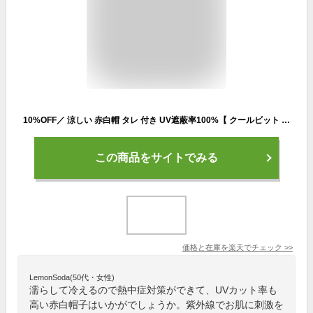
10%OFF／ 涼しい 赤白帽 タレ 付き UV遮蔽率100%【 クールビット 赤白帽子 あごゴム付 】本格的な紫外線対策 と 熱中症対策 の両方できる 紅白帽子 UVカット と 冷える 日よけ 付き 体育帽子 帽子 キッズ 子ども 体育 運動会 春夏 入学準備 通学 暑さ対策
この商品をサイトでみる
価格と在庫を
楽天
でチェック
>>
LemonSoda(50代・女性)
濡らして冷えるので熱中症対策ができて、UVカット率も
高い赤白帽子はいかがでしょうか。紫外線でお肌に刺激を