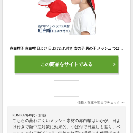
赤白帽子 赤白帽 日よけ 日よけたれ付き 女の子 男の子 メッシュ つば付き M L アゴゴム付 子供 子供用 キッズ ジュニア 紅白帽 紅白帽子 体操帽子 男女兼用 園児 小学生 幼稚園 保育園 学校 体操 体育 運動 行動観察 SCH-HA12600 ゆうパケット対応
この商品をサイトでみる
価格と在庫を
楽天
でチェック
>>
KUMIKAN(40代・女性)
こちらの蒸れにくいメッシュ素材の赤白帽はいかが。日よ
け付きで熱中症対策に効果的。つば付で日差しも遮り、ベ
ーシックなデザインで、学校の体育の授業にも使用できま