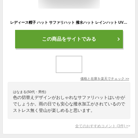
レディース帽子 ハット サファリハット 撥水ハット レインハット UVハット 別注カラー メンズ 撥水帽子 夏フェス アウトドア キャンプ 釣り hat UV 99.9%以上 UV対策 登山 紫外線カット 送料無料 あご紐有 ネイビー スポーツ観戦 ピンク 大きいサイズ
この商品をサイトでみる
価格と在庫を
楽天
でチェック
>>
はなまる(50代・男性)
色の切替えデザインがおしゃれなサファリハットはいかが
でしょうか。雨の日でも安心な撥水加工がされているので
ストレス無く登山が楽しめると思います。
全てのおすすめコメント
(
3
件)
>