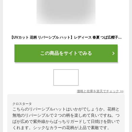
【UVカット 花柄 リバーシブル ハット】レディース 春夏 つば広帽子 手洗い UV 日除け 帽子 遮光 畳める つば広 ストローハット 紫外線カット 帽子 折りたたみ サファリハット 紐付き uv 日焼け 防止 あごひもシニア 婦人 ブラック ベージュ ネイビー UPF50+
この商品をサイトでみる
価格と在庫を
楽天
でチェック
>>
クロスタータ
こちらのリバーシブルハットはいかがでしょうか。花柄と
無地のリバーシブルで２つの柄を楽しめて良いですね。つ
ばが広めで紫外線からばっちりガードして日焼けを防いで
くれます。シックなカラーの花柄が上品で素敵です。