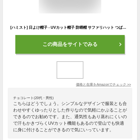
[ハミスト] 日よけ帽子 - UVカット帽子 防晒帽 サファリハット つば広ハット レインハット ポニーテール穴付き 取り外すあご紐 調節可能 紫外線対策 通気性 吸水速乾 防水 夏 アウトドア 旅行用 釣り 登山 ウォーキング レディース (ピンク)
この商品をサイトでみる
価格と在庫を
Amazon
でチェック
>>
チョコレート(20代・男性)
こちらはどうでしょう。シンプルなデザインで服装とも合
わせやすくゆったりとした作りなので気軽にかぶることが
できるのでお勧めです。また、通気性もあり蒸れにくいの
で汗もかきづらくUVカット機能もあるので登山でも快適
に身に付けることができるので気にいっています。