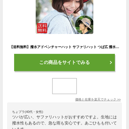
【送料無料】撥水アドベンチャーハット サファリハット つば広 撥水帽子 夏フェス hat レインハット UV 99.9%以上 UV対策 メンズ 登山 帽子 レディース 紫外線カット
この商品をサイトでみる
価格と在庫を
楽天
でチェック
>>
ちょプラ(40代・女性)
ツバが広い、サファリハットがおすすめですよ。生地には
撥水性もあるので、急な雨も安心です。あごひもも付いて
います。