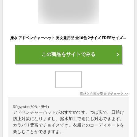
撥水 アドベンチャーハット 男女兼用品 全16色 2サイズ FREEサイズ:58cm ラージサイズ:61cm サファリハット アドベンチャーハット 帽子 ハット 野外フェス プール 海水浴 アウトドア キャンプ グランピング 登山 日焼け防止 メンズ レディース
この商品をサイトでみる
価格と在庫を
楽天
でチェック
>>
RRgypsies(60代・男性)
アドベンチャーハットがおすすめです。つば広で、日焼け
防止対策になりますし、撥水加工で雨にも対応できます。
カラバリ豊富でチョイスでき、衣服とのコーディネートを
楽しむことができますよ。