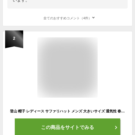
全てのおすすめコメント（4件）
2
登山 帽子 レディース サファリハット メンズ 大きいサイズ 通気性 春夏 つば広 ハット 可愛い チロリアン 花柄 つば アウトドア 黒 釣り トレッキング uv キャンプ ファッション 山ガール 女性 春 夏 秋 冬 秋冬
この商品をサイトでみる