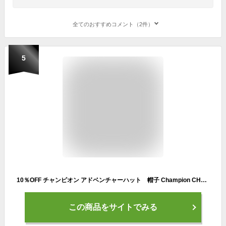
全てのおすすめコメント（2件）
5
10％OFF チャンピオン アドベンチャーハット 帽子 Champion CHAMPION サファリハット ハット バケツハット 187-006A ワッチ レディース メンズ 男女兼用 ユニセックス ペア アウトドア 海外旅行 ワンポイント 無地
この商品をサイトでみる