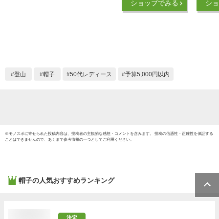
ショップでみる
ショ
ス hat レインハット
ハット
UV 99.9%以上 UV対
リアン 
策 メンズ 登山 帽子
ウトドア
レディース 紫外線カ
レッキン
ット
ンプ 
山ガール
秋 冬 
登山
帽子
50代レディース
予算5,000円以内
※
モノスポ
に寄せられた投稿内容は、投稿者の主観的な感想・コメントを含みます。 投稿の信憑性・正確性を保証する
ことはできませんので、あくまで参考情報の一つとしてご利用ください。
帽子
の人気おすすめランキング
決定