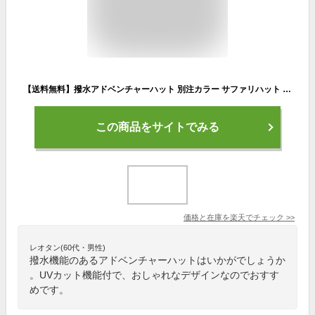
【送料無料】撥水アドベンチャーハット 別注カラー サファリハット 撥水帽子 夏フェス hat レインハット UV 99.9%以上 UV対策 メンズ 登山 帽子 レディース 紫外線カット
この商品をサイトでみる
価格と在庫を
楽天
でチェック
>>
レオタン(60代・男性)
撥水機能のあるアドベンチャーハットはいかがでしょうか
。UVカット機能付で、おしゃれなデザインなのでおすす
めです。