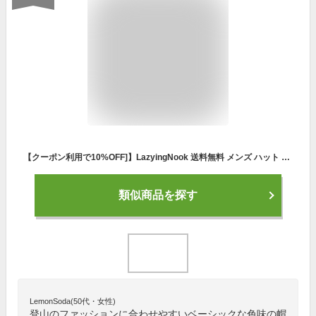
【クーポン利用で10%OFF]】LazyingNook 送料無料 メンズ ハット 大人 UV 折りたたみ 帽子 メッシュ アウトドア フィッシングハット テンガロンハット サファリハット登山帽子 釣り帽子 日焼け止め 通気 マスク 軽量 サイズ調節可 春秋着用可能
類似商品を探す
LemonSoda(50代・女性)
登山のファッションに合わせやすいベーシックな色味の帽