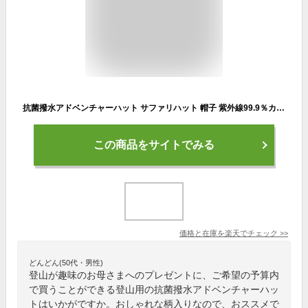
抗菌撥水アドベンチャーハット サファリハット 帽子 紫外線99.9％カット メンズ レディース キッズ アウトドア キャンプ はっ水 ハット UPF50+ レインハット 登山 花粉対策
この商品をサイトでみる
価格と在庫を
楽天
でチェック
>>
どんどん(50代・男性)
登山が趣味のお母さまへのプレゼントに、ご希望の予算内
で買うことができる登山用の抗菌撥水アドベンチャーハッ
トはいかがですか。おしゃれな柄入りなので、おススメで