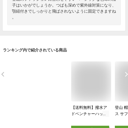
子はいかがでしょうか。つばも深めで紫外線対策になり、
顎紐付きでしっかりと飛ばされないように固定できますね
。
ランキング内で紹介されている商品
【送料無料】撥水ア
登山 
ドベンチャーハット
ス サ
サファリハット つば
メンズ
広 撥水帽子 夏フェ
通気性