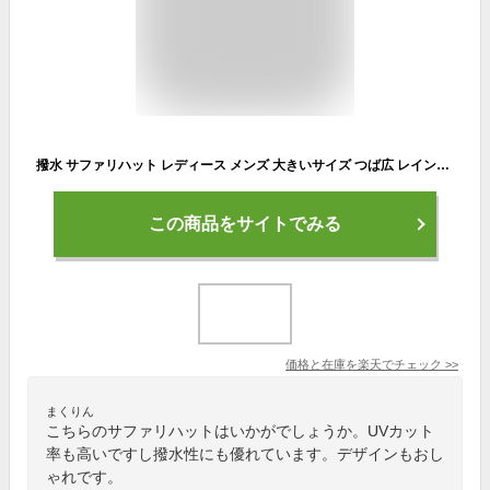
撥水 サファリハット レディース メンズ 大きいサイズ つば広 レインハット 防水 キャンプ 夏フェス アウトドアハット UVハット 99.9%以上 折りたたみ 登山 帽子 紫外線カット メール便 観戦用 釣り用
この商品をサイトでみる
価格と在庫を
楽天
でチェック
>>
まくりん
こちらのサファリハットはいかがでしょうか。UVカット
率も高いですし撥水性にも優れています。デザインもおし
ゃれです。