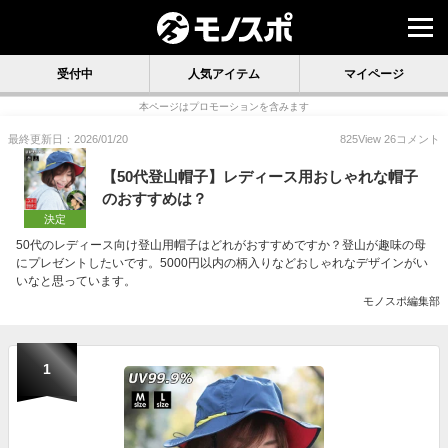
受付中
人気アイテム
マイページ
本ページはプロモーションを含みます
最終更新日：2026/01/20
825
View
26
コメント
【50代登山帽子】レディース用おしゃれな帽子
のおすすめは？
決定
50代のレディース向け登山用帽子はどれがおすすめですか？登山が趣味の母
にプレゼントしたいです。5000円以内の柄入りなどおしゃれなデザインがい
いなと思っています。
モノスポ編集部
1