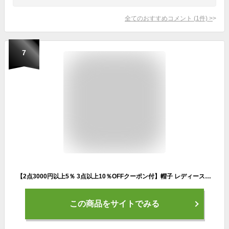
全てのおすすめコメント
(
1
件)
>
7
【2点3000円以上5％ 3点以上10％OFFクーポン付】帽子 レディース uv 通販 折りたたみ 洗える アドベンチャーハット サファリハット UVカット キッズ メンズ 男の子 女の子 S 54cm M 58cm L 61cm スポーツ アウトドア キャンプ 転写プリント 撥水アドベンチャー ハ
この商品をサイトでみる