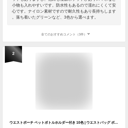
小物も入れやすいです。防水性もあるので濡れにくくて安
心です。ナイロン素材ですので耐久性もあり長持ちします
。落ち着いたグリーンなど、3色から選べます。
全てのおすすめコメント（3件）
2
ウエストポーチ ペットボトルホルダー付き 10色 | ウエストバッグ ボディバッグ メンズ レディース 男女兼用 仕事 作業用 スマホ 多機能 アウトドア 大き目 斜めがけ 大容量 撥水 カジュアル おしゃれ 釣り ゴルフ アウトドア 登山 サイクリング 散歩 迷彩 黒 カーキ