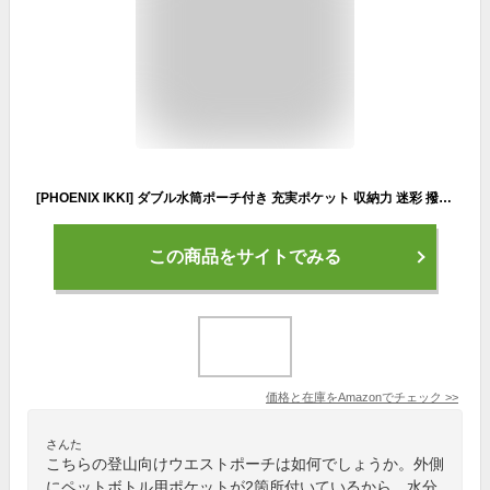
[PHOENIX IKKI] ダブル水筒ポーチ付き 充実ポケット 収納力 迷彩 撥水加工 アウトドア 旅行 釣り キャンプに最適 多機能ウエストバッグ タクティカル斜めがけバッグ 軍事的ハンドバッグ ブラック
この商品をサイトでみる
価格と在庫を
Amazon
でチェック
>>
さんた
こちらの登山向けウエストポーチは如何でしょうか。外側
にペットボトル用ポケットが2箇所付いているから、水分