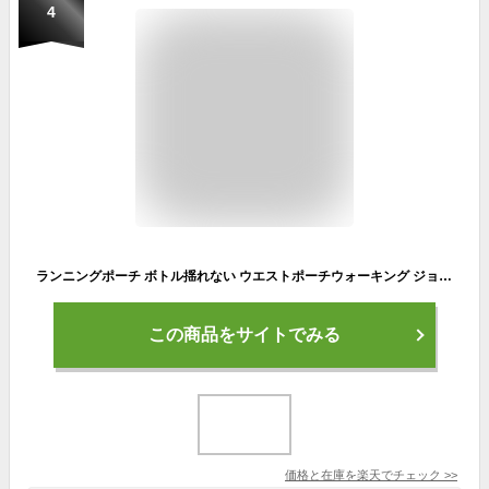
4
ランニングポーチ ボトル揺れない ウエストポーチウォーキング ジョギング ペットボトル収納バッグ 防水 スマホ 水筒 スポーツアウトドア登山ポーチ 遠足 夜間ウォーキング 超軽量 男女兼用 ベルト調整可能 紹介動画あり ネコポス送料無料！[ra10611]
この商品をサイトでみる
価格と在庫を
楽天
でチェック
>>