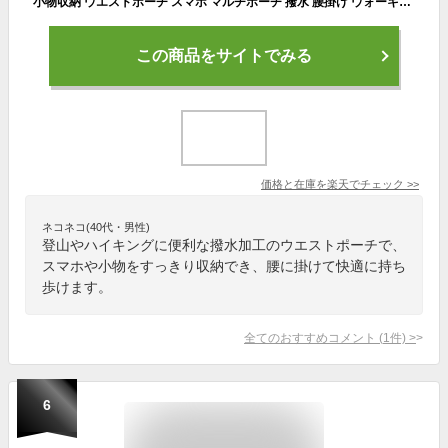
小物収納 ウエストポーチ スマホ マルチポーチ 撥水 腰掛け ウォーキング 男女兼用 登山 ハイキング ジョギング マラソン アウトドア ランニング 薄型
この商品をサイトでみる
価格と在庫を
楽天
でチェック
>>
ネコネコ(40代・男性)
登山やハイキングに便利な撥水加工のウエストポーチで、
スマホや小物をすっきり収納でき、腰に掛けて快適に持ち
歩けます。
全てのおすすめコメント
(
1
件)
>
6