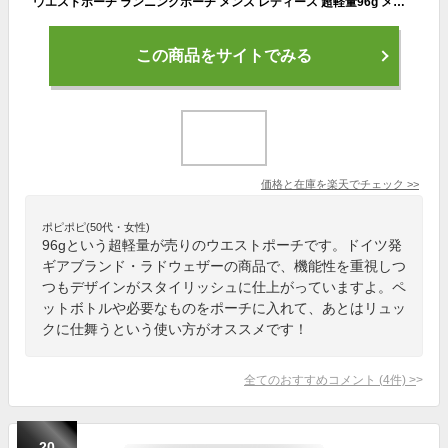
ウエストポーチ ランニングポーチ メンズ レディース 超軽量96g メッシュで蒸れない ペットボトル 熱中症対策 アウトドア 旅行 キャンプ 登山 ジョギング ランニング マラソン ゴルフ 釣り バイク 自転車 トラベル スマホ ウエストバッグ LAD WEATHER ラドウェザー
この商品をサイトでみる
価格と在庫を
楽天
でチェック
>>
ポピポピ(50代・女性)
96gという超軽量が売りのウエストポーチです。ドイツ発
ギアブランド・ラドウェザーの商品で、機能性を重視しつ
つもデザインがスタイリッシュに仕上がっていますよ。ペ
ットボトルや必要なものをポーチに入れて、あとはリュッ
クに仕舞うという使い方がオススメです！
全てのおすすめコメント
(
4
件)
>
20