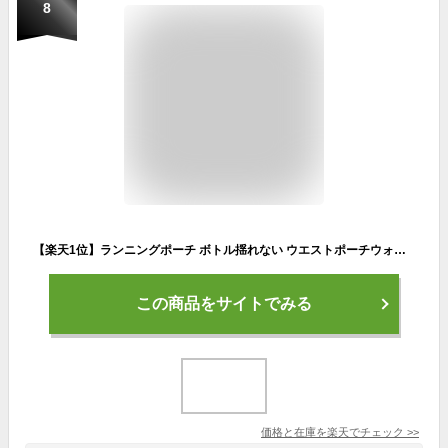
8
【楽天1位】ランニングポーチ ボトル揺れない ウエストポーチウォーキング ジョギング ペットボトル収納バッグ 防水 スマホ 水筒 スポーツアウトドア登山ポーチ 遠足 夜間ウォーキング 超軽量 男女兼用 ベルト調整可能 紹介動画あり ネコポス送料無料！【ra10411】
この商品をサイトでみる
価格と在庫を
楽天
でチェック
>>