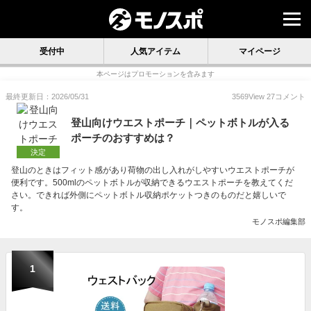
受付中
人気アイテム
マイページ
本ページはプロモーションを含みます
最終更新日：2026/05/31
3569
View
27
コメント
登山向けウエストポーチ｜ペットボトルが入る
ポーチのおすすめは？
決定
登山のときはフィット感があり荷物の出し入れがしやすいウエストポーチが
便利です。500mlのペットボトルが収納できるウエストポーチを教えてくだ
さい。できれば外側にペットボトル収納ポケットつきのものだと嬉しいで
す。
モノスポ編集部
1