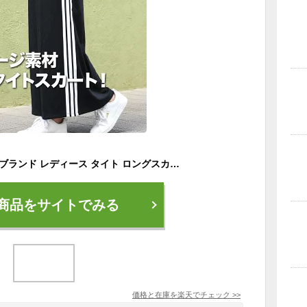
アディダス スカート ブランド レディース タイト ロングスカート 3ストライプス 速乾 吸水 吸汗 ドライ UVカット サイドライン スリーストライプス adidas SW799 かわいい 大きいサイズ 有 ボトムス ウォーキング
商品をサイトでみる
価格と在庫を
楽天
でチェック
>>