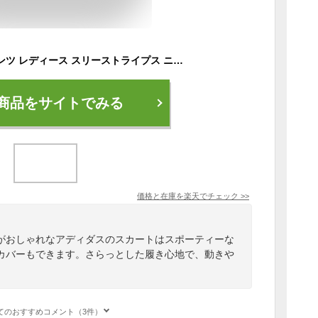
アディダス ロングパンツ レディース スリーストライプス ニットスカート JL5094 KQD95 adidas
商品をサイトでみる
価格と在庫を
楽天
でチェック
>>
がおしゃれなアディダスのスカートはスポーティーな
カバーもできます。さらっとした履き心地で、動きや
てのおすすめコメント（3件）