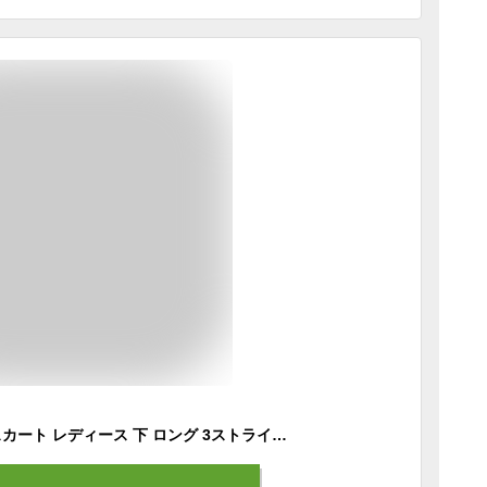
アディダス adidas スカート レディース 下 ロング 3ストライプス 吸汗 速乾 ドライ スリーストライプス KQD95 （ブラック）