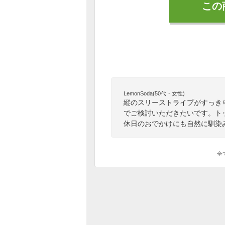
この
LemonSoda(50代・女性)
縦のスリーストライプがすっき
でご検討いただきたいです。ト
休日のおでかけにも自然に馴染
全