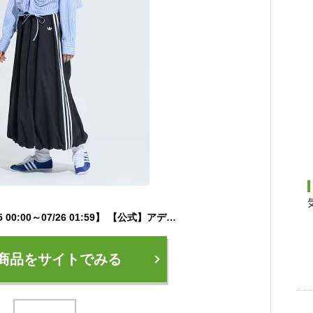
【ポイント20倍 07/15 00:00～07/26 01:59】 【公式】アディダス adidas 返品可 ソーシャルギフト対象 ライフスタイル バルーン ロング スカート オリジナルス レディース ウェア・服 スカート 黒 ブラック KC8088 【PTU】
商品をサイトでみる