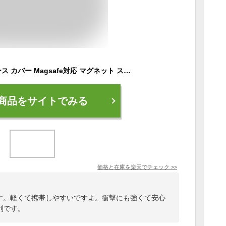
Google Pixel 7a ケース カバー Magsafe対応 マグネット スマホケース スマホカバー ソフトケース tpu au docomo ドコモ ソフトバンク softbank simフリー ストラップホール シンプル 保護 マグセーフ対応 かわいい 軽量 Google Pixel7a GooglePixel7a グーグル ピクセル
商品をサイトでみる
価格と在庫を
楽天
でチェック
>>
スです。軽くて携帯しやすいですよ。衝撃にも強くて安心
便利です。