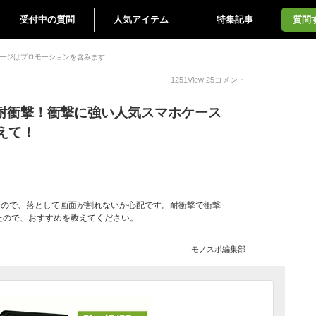
受付中の質問
人気アイテム
特集記事
質問
ージはプロモーションを含みます
1251
View
25
コメント
ス｜耐衝撃！衝撃に強い人気スマホケース
えて！
したので、落として画面が割れないか心配です。耐衝撃で衝撃
たので、おすすめを教えてください。
モノスポ編集部