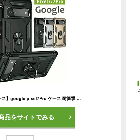
【Google Pixel7 ケース】google pixel7Pro ケース 耐衝撃 頑丈 リング google pixel 7 耐衝撃 pixel7 ケース pixel7Pro ケース ピクセル7 ケース カメラ保護 マグネット pixel 7 Pro ケース スタンド機能 横置き メンズ かっこいい 軽量 薄型 バンカーリング
商品をサイトでみる