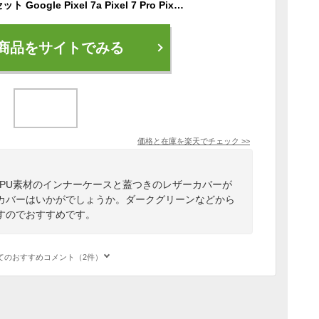
強化ガラスフィルムセット Google Pixel 7a Pixel 7 Pro Pixel 7 Pixel 6a ケース Pixel7a 7Pro pixel6a pixel7a ピクセル7 pro ピクセル7 7a 6a ケース カバー 手帳 6 a カバー 蓋ピタッ 手帳型 PU レザー 滑らか グーグルピクセル tpu おしゃれ カード入れ付 ストラップ付
商品をサイトでみる
価格と在庫を
楽天
でチェック
>>
トTPU素材のインナーケースと蓋つきのレザーカバーが
カバーはいかがでしょうか。ダークグリーンなどから
すのでおすすめです。
てのおすすめコメント（2件）