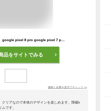
【20%OFFクーポン】 google pixel 8 pro google pixel 7 pro Pixel8 Pixel7 Pixel7a Google pixel 7a ケース クリア 耐衝撃 pixel8pro google pixel6 pro Pixel6 ケース 透明 ハードケース カバー スリム ストラップホール ショルダー 軽量 薄型 おしゃれ シンプル [Fusion]
商品をサイトでみる
価格と在庫を
楽天
でチェック
>>
。クリアなので本体のデザインを楽しめます。障礙k
リムです。