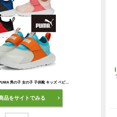
【送料無料】プーマ PUMA 男の子 女の子 子供靴 キッズ ベビー スリッポン エボルブ スリップ オン インファント スニーカー ローカット ベルクロ ベビーシューズ 389136 01 グレー 02 プーマブラック 03 クレイドロイヤル 05 ローズダスト 運動靴 【あす楽】 evid |5
商品をサイトでみる