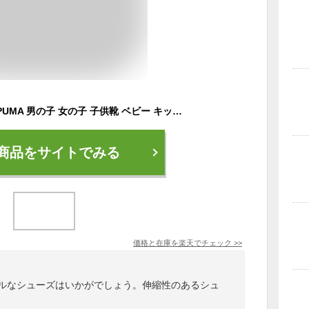
【送料無料】プーマ PUMA 男の子 女の子 子供靴 ベビー キッズ スニーカー スマイリーワールド サーブ プロ SW AC Inf スマイリー コラボモデル ローカット ベビーシューズ キッズシューズ スマイル ニコちゃん 384490 01 ホワイト 白 02 ブラック 黒 【あす楽】evid o-sg
商品をサイトでみる
価格と在庫を
楽天
でチェック
>>
カラフルなシューズはいかがでしょう。伸縮性のあるシュ
。