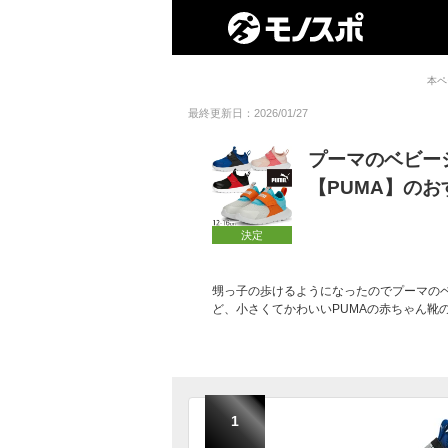
本ペ
最終更新日：2026/01/27
プーマのベビー
【PUMA】の
決定
甥っ子の歩けるようになったのでプーマの
ど、小さくてかわいいPUMAの赤ちゃん靴
1