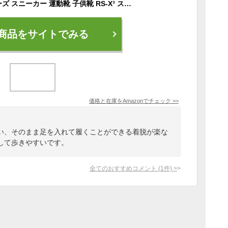
[プーマ] ベビーシューズ スニーカー 運動靴 子供靴 RS-X³ スリップオン インファント 21年春夏カラー ブラック(01) 13 cm
商品をサイトでみる
価格と在庫を
Amazon
でチェック
>>
い、そのまま足を入れて履くことができる着脱が楽な
して歩きやすいです。
全てのおすすめコメント
(
1
件)
>