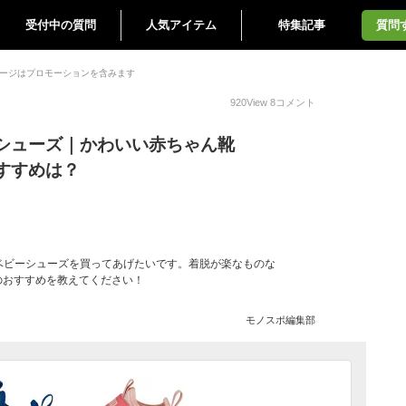
受付中の質問
人気アイテム
特集記事
質問
ージはプロモーションを含みます
920
View
8
コメント
シューズ｜かわいい赤ちゃん靴
おすすめは？
ベビーシューズを買ってあげたいです。着脱が楽なものな
のおすすめを教えてください！
モノスポ編集部