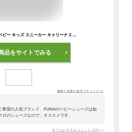
【送料無料】プーマ ベビー キッズ スニーカー キャリーナ 2.0 マーメイド V インファント 389745 01 ホワイト 02 ブラック ベビーシューズ ベビー靴 子供靴 女の子 ローカット ベルクロ 運動靴 キラキラ PUMA 【あす楽】 evid
商品をサイトでみる
価格と在庫を
楽天
でチェック
>>
ご希望の人気ブランド、PUMAのベビーシューズは如
クロのシューズなので、オススメです。
全てのおすすめコメント
(
1
件)
>