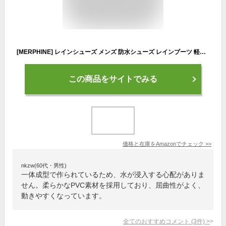
[MERPHINE] レインシューズ メンズ 防水シューズ レインブーツ 軽量 雨靴 レインしゅーず ガーデンブーツ ながぐつ れいんしゅーず rain shoes 防水靴 おしゃれ 農作業 ブラック 25.5 cm
この商品をサイトでみる
価格と在庫を
Amazon
でチェック
>>
nkzw(60代・男性)
一体成型で作られているため、水が浸入する心配がありま
せん。柔らかなPVC素材を採用しており、屈曲性がよく、
動きやすくなっています。
全てのおすすめコメント
(
3
件)
>