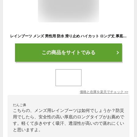
レインブーツ メンズ 男性用 防水 滑り止め ハイカット ロング丈 厚底 ゴム底 PVC素材 快適 履き心地良い 耐摩耗 透湿 吸汗性 保温性 裏地付き 雨の日 梅雨 釣り アウトドア 作業用 オールシーズン対応 ブラック 黒
この商品をサイトでみる
価格と在庫を
楽天
でチェック
>>
だんご鼻
こちらの、メンズ用レインブーツは如何でしょうか？防災
用でしたら、安全性の高い厚底のロングタイプがお薦めで
す。軽くて歩きやすく吸汗、透湿性が高いので蒸れにくい
と思いますよ。