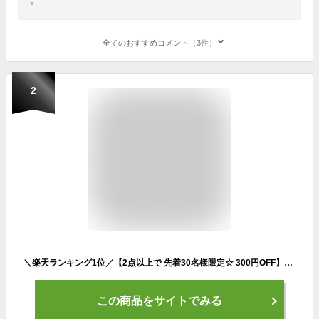
全てのおすすめコメント（3件）
2
＼楽天ランキング1位／【2点以上で 先着30名樣限定☆ 300円OFF】長靴 レインブーツ 長靴 ロング 靴 メンズ 雪 おしゃれ 軽量 ミドル丈 歩きやすい 雨靴 ラウンドトゥ ショート 軽量 防水 釣り 作業 履きやすい 幅広 農作業 ガーデニング 長靴 防水靴 滑らない 蒸れにくい
この商品をサイトでみる