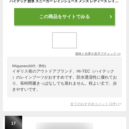
ハイテック 防水 スニーカー レインシューズ メンズ レディース レインブーツ アマクロ 防水スニーカー ハイカット カジュアルシューズ HI-TEC AMACRO HI II
この商品をサイトでみる
価格と在庫を
楽天
でチェック
>>
RRgypsies(60代・男性)
イギリス発のアウトドアブランド、HI-TEC（ハイテック
）のレインブーツがおすすめです。防水透湿性に優れてお
り、長時間履きっぱなしでも蒸れません。程よい丈で、歩
きやすいです。
全てのおすすめコメント
(
1
件)
>
17