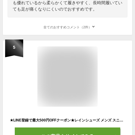
も優れているから柔らかくて履きやすく、長時間履いてい
ても足が痛くなりにくいのでおすすめです。
全てのおすすめコメント（2件）
5
★LINE登録で最大500円OFFクーポン★レインシューズ メンズ スニーカー レディース 防水スニーカー カジュアル おしゃれ 雨靴 長靴 防水 台風対策 雪 長靴 レインスニーカー 靴 アウトドア 大きいサイズ 蒸れにくい 履きやすい 歩きやすい 疲れにくい完全防水