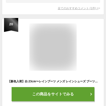
全てのおすすめコメント
(
1
件)
>
20
【新色入荷】白 23cm〜レインブーツ メンズ レインシューズ ブーツ ビジネス 通学 通勤 おしゃれ かっこいい 雨対策 防水 晴雨兼用 普段使い 濡れない ハイカット 滑り止め 伸縮性 軽量 歩きやすい 疲れない 履きやすい 脱ぎやすい カジュアル オフィス 長靴 台風 父の日
この商品をサイトでみる