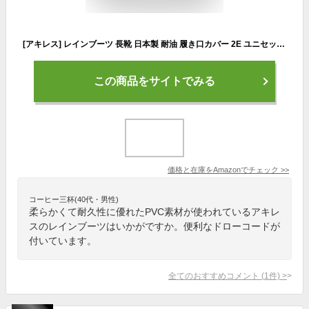
[アキレス] レインブーツ 長靴 日本製 耐油 履き口カバー 2E ユニセックス OGB 0025 ネイビー 26.0 cm
この商品をサイトでみる
価格と在庫を
Amazon
でチェック
>>
コーヒー三杯(40代・男性)
柔らかくて耐久性に優れたPVC素材が使われているアキレ
スのレインブーツはいかがですか。便利なドローコードが
付いています。
全てのおすすめコメント
(
1
件)
>