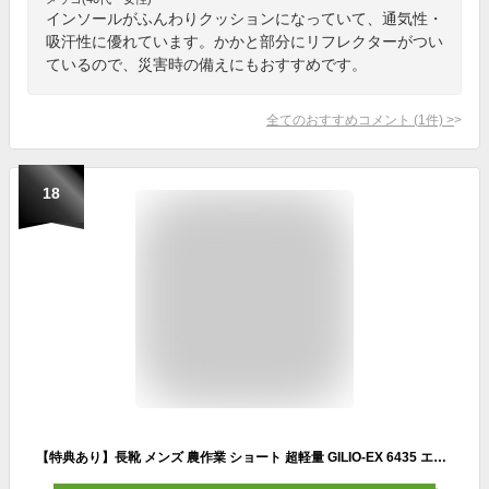
インソールがふんわりクッションになっていて、通気性・
吸汗性に優れています。かかと部分にリフレクターがつい
ているので、災害時の備えにもおすすめです。
全てのおすすめコメント
(
1
件)
>
18
【特典あり】長靴 メンズ 農作業 ショート 超軽量 GILIO-EX 6435 エアラバーショートブーツM カジメイク 長靴 レインブーツ 防水 柔らかい レインシューズ 雨 キャンプ ガーデニング アウトドア 通勤 通学 家庭菜園 履きやすい ブラック ホワイト 白 黒 ブルー カーキ 雨靴