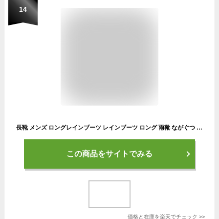
14
長靴 メンズ ロングレインブーツ レインブーツ ロング 雨靴 ながぐつ 男性用 軽い 梅雨 雨の日 軽量 完全防水 柔らかい 疲れにくい 梅雨対策 農作業 アウトドア ガーデニング 靴 通勤 通学 雪道 除雪 プレゼント 送料無料 蛍光 ブラック 黒 6433 エアーラバーブーツ メンズ
この商品をサイトでみる
価格と在庫を
楽天
でチェック
>>