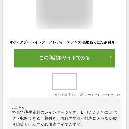
ポケッタブル レインブーツ レディース メンズ 長靴 折りたたみ 持ち運び ブラック 30300 パープル 30310 カーキ 30320 グレージュ 30330
この商品をサイトでみる
価格と在庫を
au PAY マーケット
でチェック
>>
たかみん
軽量で薄手素材のレインブーツです。折りたたんでコンパ
クト収納できる巾着付き。蒸れず水滴が靴内に入らない履
き口絞り仕様で安心快適アイテムです。