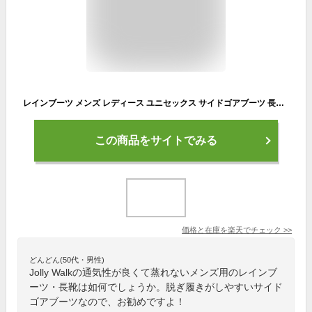
レインブーツ メンズ レディース ユニセックス サイドゴアブーツ 長靴 ショート サイドゴア 黒 ブラック 白 ホワイト グレー ブラウン ネイビー 通気性 屈曲性 サイドゴア 雨の日 防滑 防水 ジョリーウォーク Jolly Walk jw20088
この商品をサイトでみる
価格と在庫を
楽天
でチェック
>>
どんどん(50代・男性)
Jolly Walkの通気性が良くて蒸れないメンズ用のレインブ
ーツ・長靴は如何でしょうか。脱ぎ履きがしやすいサイド
ゴアブーツなので、お勧めですよ！