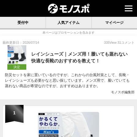
受付中
人気アイテム
マイページ
本ページはプロモーションを含みます
最終更新日：2026/07/14
335
View
31
コメント
レインシューズ｜メンズ用！履いても蒸れない
快適な長靴のおすすめを教えて！
決定
防災セットを家に置いているのですが、これからの台風対策として、長靴・
レインシューズも必要かなと思い探しています。メンズ用で、履いていても
蒸れない商品が希望なのですが、おすすめはありますか。
モノスポ編集部
1