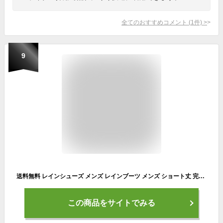
全てのおすすめコメント
(
1
件)
>
9
送料無料 レインシューズ メンズ レインブーツ メンズ ショート丈 完全防水 軽量 柔軟 ソフト スニーカー ショートブーツ ラバーシューズ 防滑 歩きやすい 滑りにくい 柔らかい 通気性 梅雨 雪 防水 定番 梅雨対策 雨具 軽量 長靴 24.5cm〜27.0cm 大人 新作 おしゃれ
この商品をサイトでみる