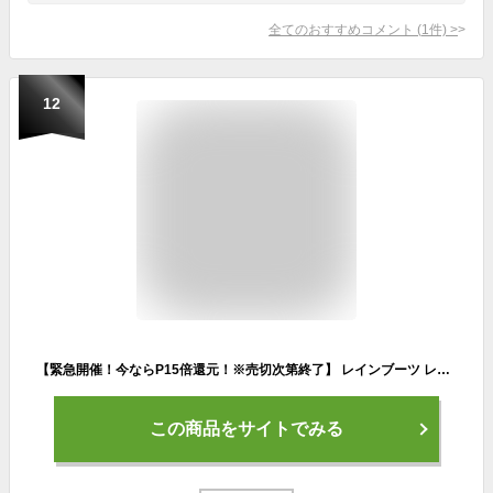
全てのおすすめコメント
(
1
件)
>
12
【緊急開催！今ならP15倍還元！※売切次第終了】 レインブーツ レインシューズ レディース 長靴 靴 メンズ ショート オシャレ ミドル丈 軽量 歩きやすい 雪 滑らない ラウンドトゥ 雨靴 完全防水 サイドゴアブーツ 防水 歩きやすい 釣り 防水ブーツ 作業 滑りにくい
この商品をサイトでみる