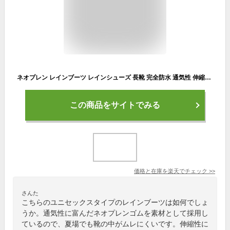
ネオプレン レインブーツ レインシューズ 長靴 完全防水 通気性 伸縮性 防滑底 クロロプレン オールシーズン 履きやすい 肌触りが良い キッズ レディース 男女兼用 15.0 16.0 17.0 18.0 19.0 20.0 21.0 22.0 22.5 23.0 23.5 24.0 kp_21077 【あす楽対応】
この商品をサイトでみる
価格と在庫を
楽天
でチェック
>>
さんた
こちらのユニセックスタイプのレインブーツは如何でしょ
うか。通気性に富んだネオプレンゴムを素材として採用し
ているので、夏場でも靴の中がムレにくいです。伸縮性に