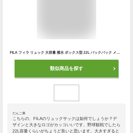
FILA フィラ リュック 大容量 撥水 ボックス型 22L バックパック メンズ レディース 雨の日 スポーツリュック 丈夫 ターポリン 通学 高校生 中学生 通勤 防災リュック ブランド リュックサック 旅行 バックパック 軽量 韓国 プレゼント karlas
類似商品を探す
だんご鼻
こちらの、FILAのリュックサックは如何でしょうか？デ
ザインと大きなロゴがカッコいいです。野球観戦でしたら
22L容量くらいがちょうど良いと思います。大きすぎると