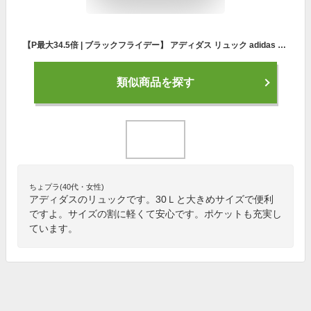
【P最大34.5倍 | ブラックフライデー】 アディダス リュック adidas 30L A3 ボックス型 バックパック リュックサック ボックスリュック デイバッグ バッグパック スポーツリュック 中学生 高校生 スポーツ アデイダス 通学 大容量 スクエア 黒 大きい 男子 55872
類似商品を探す
ちょプラ(40代・女性)
アディダスのリュックです。30Ｌと大きめサイズで便利
ですよ。サイズの割に軽くて安心です。ポケットも充実し
ています。