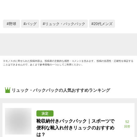
女子 中学生 高校生
BKGR
女子高生 メンズ レ
ディース ボックスリ
ュック スポーツリュ
野球
バッグ
リュック・バックパック
20代メンズ
ック 通学リュック
大容量 LAB35717
※
モノスポ
に寄せられた投稿内容は、投稿者の主観的な感想・コメントを含みます。 投稿の信憑性・正確性を保証する
ことはできませんので、あくまで参考情報の一つとしてご利用ください。
リュック・バックパック
の人気おすすめランキング
決定
靴収納付きバックパック｜スポーツで
52
回答
便利な靴入れ付きリュックのおすすめ
は？