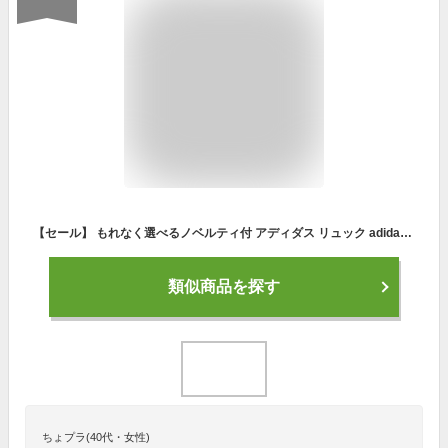
【セール】 もれなく選べるノベルティ付 アディダス リュック adidas リュックサック デイパック バックパック バッグ 大きめ 軽い 通学 スポーツ 高校生 中学生 B4 A4 25L PC収納 スクエア ボックス型 男子 女子 メンズ レディース 67881
類似商品を探す
ちょプラ(40代・女性)