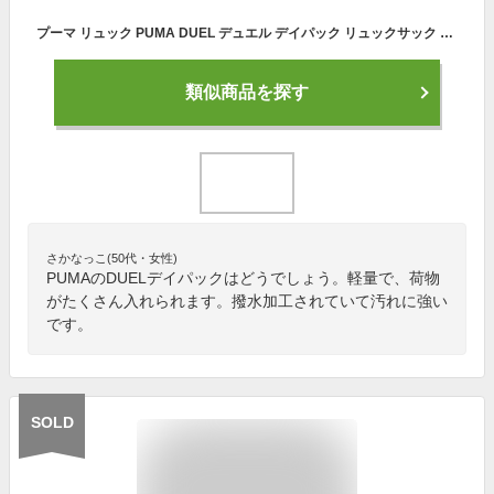
プーマ リュック PUMA DUEL デュエル デイパック リュックサック バックパック 34L 大容量 デカリュック 普段使い通勤 通学 アウトドア スポーツ 部活 旅行 トラベル レジャー 撥水 軽量 B4 A4 PC収納 メンズ レディース ジュニア 高校生 男女兼用 ブランド 人気 J20155
類似商品を探す
さかなっこ(50代・女性)
PUMAのDUELデイパックはどうでしょう。軽量で、荷物
がたくさん入れられます。撥水加工されていて汚れに強い
です。
SOLD