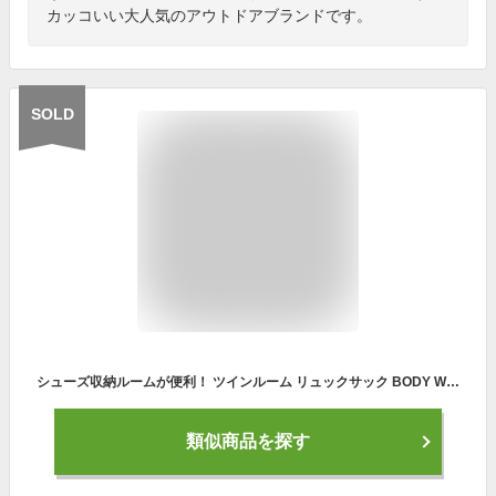
カッコいい大人気のアウトドアブランドです。
SOLD
シューズ収納ルームが便利！ ツインルーム リュックサック BODY WOLF BW-17 リュック メンズ レディース 27L リュック 上履き 靴 スポーツ アウトドア ジム通い 持ち出し 通学 防災リュック 災害 地震対策 迷彩 カモフラ プレゼント 父の日 ギフト プレゼント
類似商品を探す