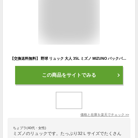
【交換送料無料】 野球 リュック 大人 35L ミズノ MIZUNO バックパック 大容量 リュックサック デイパック バッグ 1FJDB020 野球バッグ バッグ刺繍有料可(B) 【365日あす楽対応】 楽天スーパーSALE RakutenスーパーSALE
この商品をサイトでみる
価格と在庫を
楽天
でチェック
>>
ちょプラ(40代・女性)
ミズノのリュックです。たっぷり32Ｌサイズでたくさん