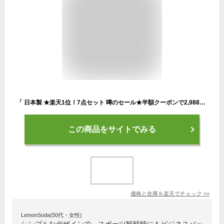
「 日本製 ★楽天1位！7点セット 噂のセール★半額クーポンで2,988円」送料無料 トラベルポーチ 6点セット 圧縮 圧縮ポーチ 圧縮袋 旅行 トラベルグッズ 便利グッズ パッキング グッズ 圧縮収納ポーチ 旅行ポーチ パッキング 収納ポーチ 圧縮で衣類スペース50％節約
この商品をサイトでみる
価格と在庫を
楽天
でチェック
>>
LemonSoda(50代・女性)
シンプルなデザインで、スポーツ観戦時にもビジネスバッ