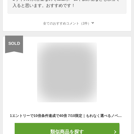
入ると思います。おすすめです！
全てのおすすめコメント（2件）
SOLD
1エントリーで10倍条件達成で40倍 7/10限定｜もれなく選べるノベルティ付 【限定カラー】 ニューバランス リュック new balance SPORTS STYLE DAY PACK 30L 大容量 通学 PC収納 B4 軽量 撥水加工 抗菌 消臭 レディース レインボー LAB35721
類似商品を探す