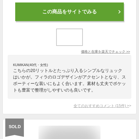
この商品をサイトでみる
価格と在庫を
楽天
でチェック
>>
KUMIKAN(40代・女性)
こちらの20リットルとたっぷり入るシンプルなリュック
はいかが。フィラのロゴデザインがアクセントとなり、ス
ポーティーな装いにもよく合います。素材も丈夫でポケッ
トも豊富で整理がしやすいのも良いです。
全てのおすすめコメント
(
15
件)
>
SOLD