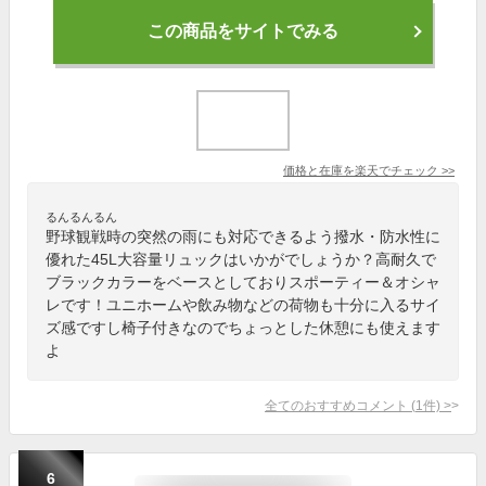
この商品をサイトでみる
価格と在庫を
楽天
でチェック
>>
るんるんるん
野球観戦時の突然の雨にも対応できるよう撥水・防水性に
優れた45L大容量リュックはいかがでしょうか？高耐久で
ブラックカラーをベースとしておりスポーティー＆オシャ
レです！ユニホームや飲み物などの荷物も十分に入るサイ
ズ感ですし椅子付きなのでちょっとした休憩にも使えます
よ
全てのおすすめコメント
(
1
件)
>
6