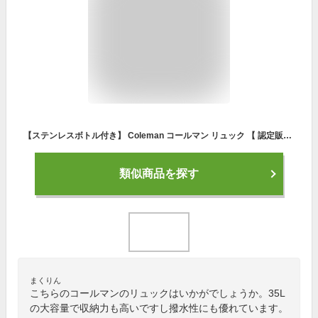
【ステンレスボトル付き】 Coleman コールマン リュック 【 認定販売店 】 35L 大容量 正規品 SHIELD35 シールド35 通学リュック リュックサック バックパック メンズ レディース 男女兼用 通学 通勤 学生 男子 B4 A4 はっ水 ボックス スクエア バッグ 中学生 高校生 大人
類似商品を探す
まくりん
こちらのコールマンのリュックはいかがでしょうか。35L
の大容量で収納力も高いですし撥水性にも優れています。