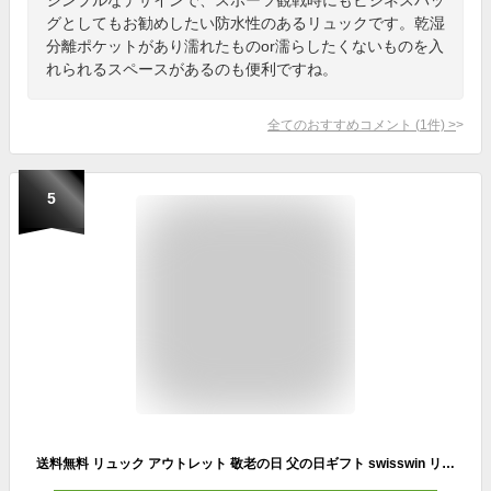
グとしてもお勧めしたい防水性のあるリュックです。乾湿
分離ポケットがあり濡れたものor濡らしたくないものを入
れられるスペースがあるのも便利ですね。
全てのおすすめコメント
(
1
件)
>
5
送料無料 リュック アウトレット 敬老の日 父の日ギフト swisswin リュック バッグ sale 椅子付きリュック チェアインバックパック どこでも座れる レジャー ハイキング スポーツ 釣り 観戦 高性能 大容量 防水 撥水旅行 送料無料 sw2188【レインカバープレゼント付き】