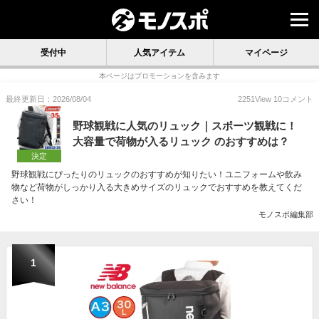
受付中
人気アイテム
マイページ
本ページはプロモーションを含みます
最終更新日：2026/08/04
2251
View
10
コメント
野球観戦に人気のリュック｜スポーツ観戦に！
大容量で荷物が入るリュック のおすすめは？
決定
野球観戦にぴったりのリュックのおすすめが知りたい！ユニフォームや飲み
物など荷物がしっかり入る大きめサイズのリュックでおすすめを教えてくだ
さい！
モノスポ編集部
1