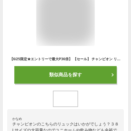
【6/25限定★エントリーで最大P36倍】 【セール】 チャンピオン リュック 大容量 通学 38L A3 Champion ボックス型 男子 メンズ リュックサック スピリット スクールリュック バッグパック スポーツリュック 約40L 中学生 高校生 通学リュック 大きい 15884
類似商品を探す
かなめ
チャンピオンのこちらのリュックはいかがでしょう？３８
Lサイズの大容量なのでユニホームや飲み物なども余裕で