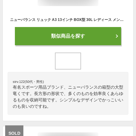
ニューバランス リュック A3 13インチ BOX型 30L レディース メンズ スポーツスタイル LAB35719 new balance | 軽量 撥水 抗菌 消臭 限定モデル スクールバッグ 部活 通学[即日発送][DL10]
類似商品を探す
strv.122(50代・男性)
有名スポーツ用品ブランド、ニューバランスの箱型の大型
竜くです。長方形の形状で、多くのものを効率良くあらゆ
るものを収納可能です。シンプルなデザインでかっこいい
のも良いのですね。
SOLD