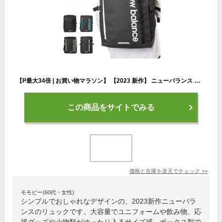
【P最大34倍 | お買い物マラソン】 【2023 新作】 ニューバランス リュック 通学 new balance 30L A3 ボックス型 リュックサック 男子 女子 中学生 高校生 女子高生 メンズ レディース ボックスリュック スポーツリュック 通学リュック 大容量 LAB35717
この商品をサイトでみる
価格と在庫を
楽天
でチェック
>>
モモピー(60代・女性)
シンプルでおしゃれなデザインの、2023新作ニューバラ
ンスのリュックです。大容量でユニフォームや飲み物、応
援グッズや小物類がゆったり入るサイズ感。ボックス型で