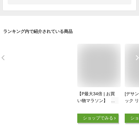
ランキング内で紹介されている商品
【P最大34倍 | お買
[デサン
い物マラソン】
ック 
【2023 新作】 ニュ
【EC
ーバランス リュック
り】 通
ショップでみる
ショ
通学 new balance
ネス 4
30L A3 ボックス型
ト 抗
リュックサック 男子
射 MO