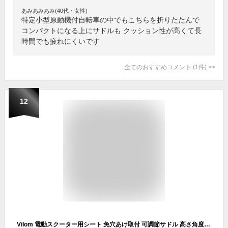
あみあみあみ(40代・女性)
特定小型原動機付自転車の中でもこちらを折りたたんで
コンパクトになる上にサドルも クッション性が高くて長
時間でも疲れにくいです
全てのおすすめコメント
(
1
件)
>
12
Vilom 電動スクーター用シート 免穴あけ取付 可調節サドル 高さ角度調整可能 快適座席 折りたたみ式 滑り止めクッション 耐久性 取付簡単 電動キックボード対応 アクセサリー (ベース+シートポスト+サドル)