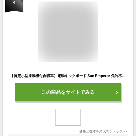
4
【特定小型原動機付自転車】電動キックボード Sun Emperor 免許不要 電動スクーター 『SS1』サドル付き ＋ 安定性抜群 大径タイヤ12インチ 性能等確認制度合格済 電動バイク EVバイク 電動キックボード エコ 電動自転車 eバイク
この商品をサイトでみる
価格と在庫を
楽天
でチェック
>>