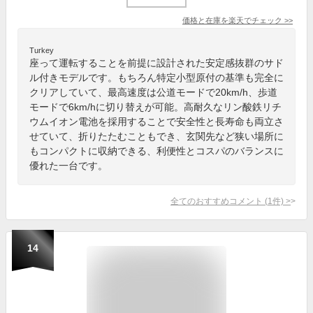
価格と在庫を
楽天
でチェック
>>
Turkey
座って運転することを前提に設計された安定感抜群のサド
ル付きモデルです。もちろん特定小型原付の基準も完全に
クリアしていて、最高速度は公道モードで20km/h、歩道
モードで6km/hに切り替えが可能。高耐久なリン酸鉄リチ
ウムイオン電池を採用することで安全性と長寿命も両立さ
せていて、折りたたむこともでき、玄関先など狭い場所に
もコンパクトに収納できる、利便性とコスパのバランスに
優れた一台です。
全てのおすすめコメント
(
1
件)
>
14