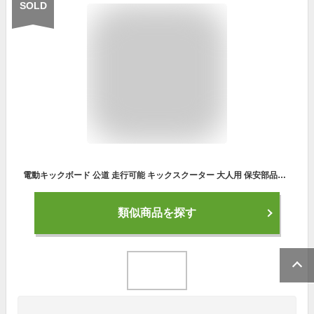
SOLD
電動キックボード 公道 走行可能 キックスクーター 大人用 保安部品標準装備 椅子付き サドル 付け外し可能 防水 液晶ディスプレイ サスペンション スタンド付き キックボード 二輪車 スクーター スケーター バイク 折りたたみ 超大型 od530
類似商品を探す