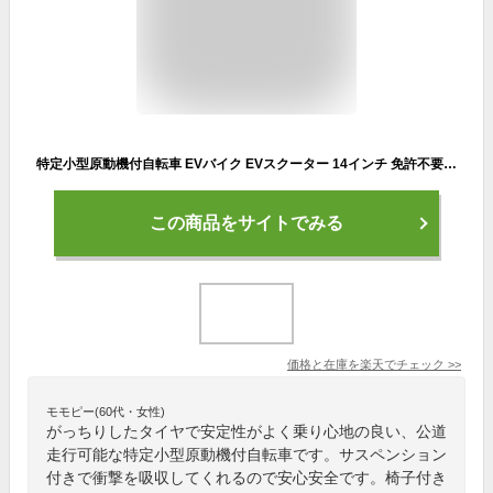
特定小型原動機付自転車 EVバイク EVスクーター 14インチ 免許不要 フル電動自転車 送料無料 プラタEVバイク パワフル 坂道 傾斜 折り畳み可能 着脱式バッテリー 出荷前点検 安心 クッションサドル 電動バイク 通勤 公道走行可能 モペット 通学 おしゃれ 人気 おすすめ
この商品をサイトでみる
価格と在庫を
楽天
でチェック
>>
モモピー(60代・女性)
がっちりしたタイヤで安定性がよく乗り心地の良い、公道
走行可能な特定小型原動機付自転車です。サスペンション
付きで衝撃を吸収してくれるので安心安全です。椅子付き