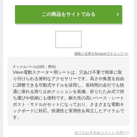
この商品をサイトでみる
価格と在庫を
Amazon
でチェック
>>
ナックルバール(10代・男性)
Vilom電動スクーター用シートは、穴あけ不要で簡単に取
り付けられる便利なアクセサリーです。高さや角度を自由
に調整できる可動式サドルを採用し、長時間の走行でも快
適に座れる滑り止めクッションを装備。折りたたみ式で持
ち運びや収納にも便利です。耐久性の高いベース・シート
ポスト・サドルがセットになっており、さまざまな電動キ
ックボードに対応。快適性と実用性を両立したアイテムで
す。
全てのおすすめコメント
(
1
件)
>