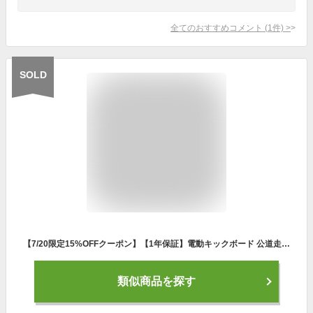
全てのおすすめコメント
(
1
件)
>
SOLD
【7/20限定15%OFFクーポン】【1年保証】電動キックボード 公道走行可能 公道 仕様 大人用 サドル つけ外し 座席 椅子付き 免許 保安部品標準装備 スクーター 立ち乗り式 二輪車 8インチ タイヤ アシストバイク 折りたたみ 安全 通勤 通学 コンビニ お出かけ od530
類似商品を探す