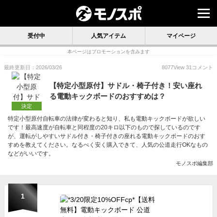
受付中
人気アイテム
マイページ
本ページはプロモーションを含みます
最終更新日：2026/03/26
8077
View
31
コメント
【特定小型原付】サドル・椅子付き！安い座れ
る電動キックボードのおすすめは？
決定
特定小型原付自転車の法律が変わると知り、私も電動キックボードが欲しい
です！最高速度が自転車と同程度の20キロ以下のもので探しているのです
が、運転がしやすいサドル付き・椅子付きの座れる電動キックボードのおす
すめを教えてください。なるべく安く購入できて、人気の公道走行OKなもの
などがいいです。
モノスポ編集部
1