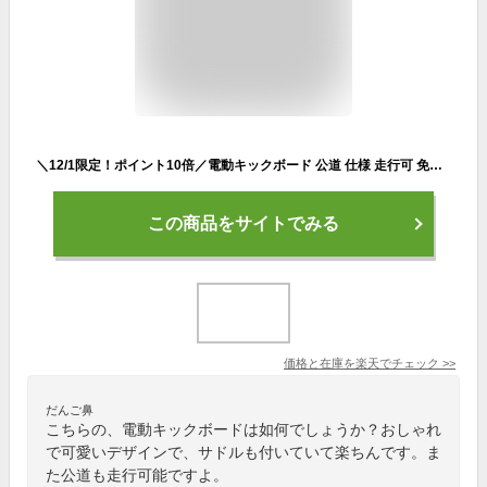
＼12/1限定！ポイント10倍／電動キックボード 公道 仕様 走行可 免許 保安部品標準装備 サドル付き 立ち乗り 折りたたみ 最高速度25km/h 航続距離35km 防水 超大型 od615
この商品をサイトでみる
価格と在庫を
楽天
でチェック
>>
だんご鼻
こちらの、電動キックボードは如何でしょうか？おしゃれ
で可愛いデザインで、サドルも付いていて楽ちんです。ま
た公道も走行可能ですよ。