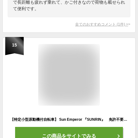
で長距離も疲れず乗れて、かご付きなので荷物も載せられ
て便利です。
全てのおすすめコメント
(
1
件)
>
15
【特定小型原動機付自転車】 Sun Emperor 『SUNRIN』 免許不要 サンエンペラー サンリン 最大航続可能距離60km サドル付き ＋ 安定性抜群 三輪タイヤ 性能等確認制度合格済 電動バイク 電動キックボード 電動自転車 eバイク
この商品をサイトでみる