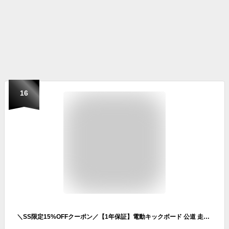
16
＼SS限定15%OFFクーポン／【1年保証】電動キックボード 公道 走行可 免許必要 電動 キックボード キックスクーター 公道走行可 保安部品標準装備 PSE認証 サドル付き 立ち乗り 折りたたみ 最高速度25km/h 航続距離35km 耐荷重120kg 通勤 通学 買い物 移動 防水 od615