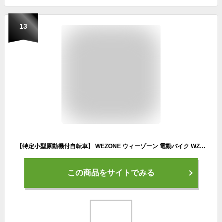
13
【特定小型原動機付自転車】 WEZONE ウィーゾーン 電動バイク WZ-NSEM2 公道走行可能 歩道走行可能 免許不要 折りたたみ 電動スクーター ebike イーバイク
この商品をサイトでみる