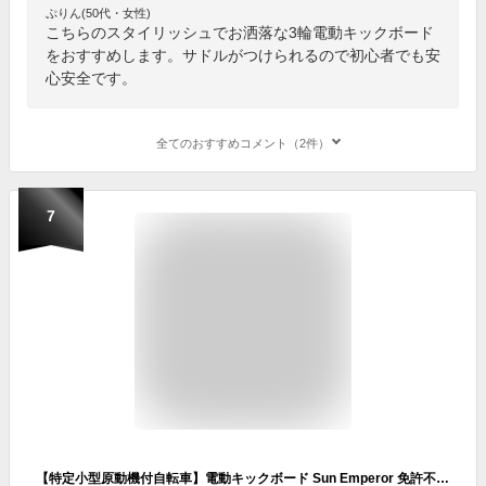
ぷりん(50代・女性)
こちらのスタイリッシュでお洒落な3輪電動キックボード
をおすすめします。サドルがつけられるので初心者でも安
心安全です。
全てのおすすめコメント（2件）
7
【特定小型原動機付自転車】電動キックボード Sun Emperor 免許不要 電動スクーター 『SS1』サドル付き ＋ 安定性抜群 大径タイヤ12インチ 性能等確認制度合格済 電動バイク EVバイク 電動キックボード エコ 電動自転車 eバイク