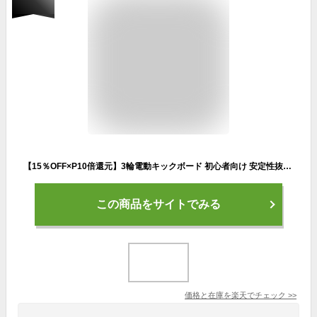
【15％OFF×P10倍還元】3輪電動キックボード 初心者向け 安定性抜群 サドルが付けられる 盗難防止 モペット パスワードでロック解除 機械式ダイヤロック搭載 スイング機能搭載 独立懸架技術 AINOHOT ST3【特定小型原動機付自転車】
この商品をサイトでみる
価格と在庫を
楽天
でチェック
>>