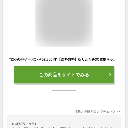
*25%OFFクーポン⇒52,350円*【送料無料】折りたたみ式 電動キックボード 特定小型原動機付自転車 公道走行可能 免許不要 キックスクーター サドル付き 2段起動 最高速度20km/h 航続距離30km 電子ブレーキ ディスクブレーキ ノーパンクタイヤ 防水 IPX6 PSE 安全性能 od606
この商品をサイトでみる
価格と在庫を
楽天
でチェック
>>
chai(50代・女性)