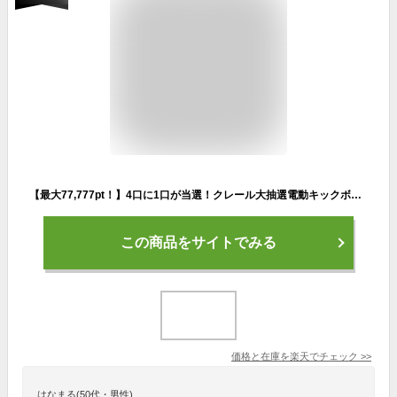
【最大77,777pt！】4口に1口が当選！クレール大抽選電動キックボード サドル プレゼント セット ブラック 一体型ボディ 新基準クリア 公道走行 免許不要 アプリと連動 各種操作可能 体格に合わせてハンドル調整可能 前後 PUアブソーバー採用 長時間 運転 疲れない
この商品をサイトでみる
価格と在庫を
楽天
でチェック
>>
はなまる(50代・男性)