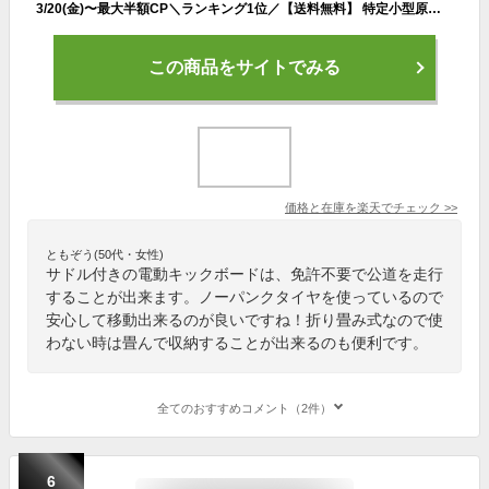
3/20(金)〜最大半額CP＼ランキング1位／【送料無料】 特定小型原動機付自転車 折りたたみ 電動キックボード 電動キックスクーター サドル付き 歩道 公道走行可能 免許不要 最高速度20キロ ノーパンクタイヤ 国土交通省 収納コンパクト PSE 父の日
この商品をサイトでみる
価格と在庫を
楽天
でチェック
>>
ともぞう(50代・女性)
サドル付きの電動キックボードは、免許不要で公道を走行
することが出来ます。ノーパンクタイヤを使っているので
安心して移動出来るのが良いですね！折り畳み式なので使
わない時は畳んで収納することが出来るのも便利です。
全てのおすすめコメント（2件）
6