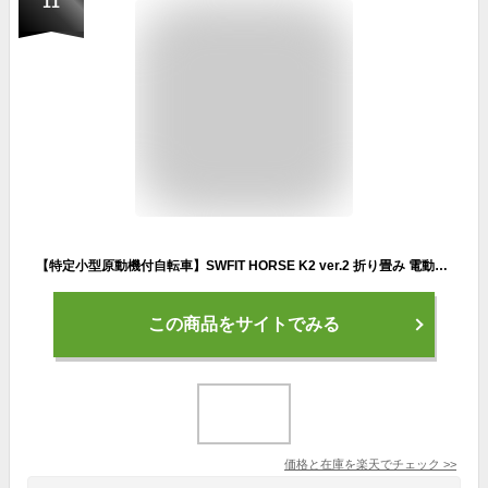
11
【特定小型原動機付自転車】SWFIT HORSE K2 ver.2 折り畳み 電動キックボード 免許不要 サドル付き 性能等確認制度合格済 電動バイク EVバイク キックボード エコ eバイク 公道走行可能 折りたたみ 軽量 コンパクト スイフトホース スウィフトホース
この商品をサイトでみる
価格と在庫を
楽天
でチェック
>>