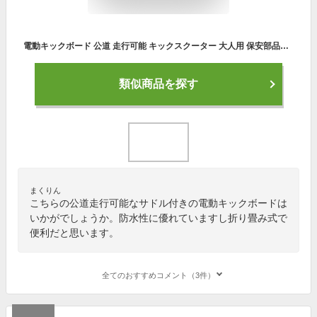
電動キックボード 公道 走行可能 キックスクーター 大人用 保安部品標準装備 椅子付き サドル 付け外し可能 防水 液晶ディスプレイ サスペンション スタンド付き キックボード 二輪車 スクーター スケーター バイク 折りたたみ 超大型 od530
類似商品を探す
まくりん
こちらの公道走行可能なサドル付きの電動キックボードは
いかがでしょうか。防水性に優れていますし折り畳み式で
便利だと思います。
全てのおすすめコメント（3件）