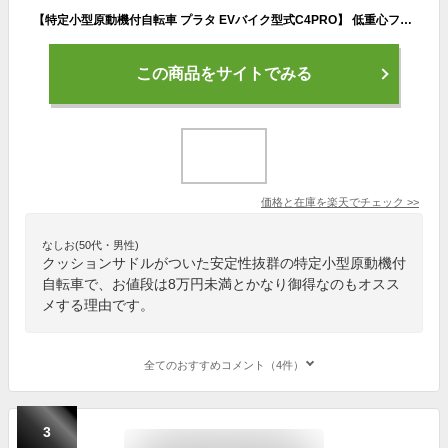
【特定小型原動機付自転車 プラタ EVバイク型式C4PRO】 低重心フットスペース 後ろカゴ標準装備 カードキー付属 14インチ EVバイク クッションサドル ■国内検品 電動自転車 ledヘッドライト おしゃれ 小型 電動バイク バッテリー取り外し ■特定原付 JATA-0138【送料無料】
この商品をサイトでみる
価格と在庫を
楽天
でチェック
>>
なしお(50代・男性)
クッションサドルがついた安定性抜群の特定小型原動機付
自転車で、お値段は8万円未満とかなり御得なのもオスス
メする理由です。
全てのおすすめコメント（4件）
3