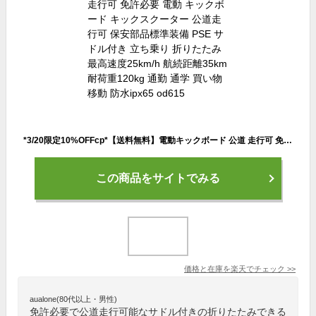
*3/20限定10%OFFcp*【送料無料】電動キックボード 公道 走行可 免許必要 電動 キックボード キックスクーター 公道走行可 保安部品標準装備 PSE サドル付き 立ち乗り 折りたたみ 最高速度25km/h 航続距離35km 耐荷重120kg 通勤 通学 買い物 移動 防水ipx65 od615
この商品をサイトでみる
価格と在庫を
楽天
でチェック
>>
aualone(80代以上・男性)
免許必要で公道走行可能なサドル付きの折りたたみできる