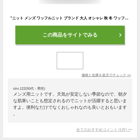
"ニット メンズ ワッフルニット ブランド 大人 オシャレ 秋 冬 ワッフル編み クルーネック セーター M L XL くすみカラー ベージュ ブラック ホワイト モカ ピンク 黒 白 ストリート CavariA 20代 30代 40代 "【あす楽対応】↑↑【DTK】
この商品をサイトでみる
価格と在庫を
楽天
でチェック
>>
strv.122(50代・男性)
メンズ用ニットです。天気が安定しない季節なので、朝夕
な肌寒いことも想定されるのでニットが活躍すると思いま
すよ。便利なだけでなくおしゃれなのも良いとおもいます
。
全てのおすすめコメント
(
1
件)
>