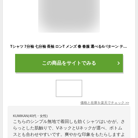
Tシャツ 7分袖 七分袖 長袖 ロンT メンズ 春 春服 選べる4パターン ティーシャツ カットソー Vネック Uネック ロングTシャツ無地 プレーン きれいめ インナー 学生 シャツ クルーネック きれいめ 着こなしコーデ 30代 40代 50代 送料無料
この商品をサイトでみる
価格と在庫を
楽天
でチェック
>>
KUMIKAN(40代・女性)
こちらのシンプル無地で着回しも効くシャツはいかが。さ
らっとした肌触りで、VネックとUネックが選べ、ボトム
スとも合わせやすいです。爽やかな印象をもたらしますよ