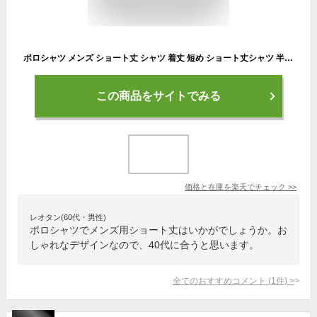
ポロシャツ メンズ ショート丈 シャツ 着丈 短め ショート丈シャツ 半袖シャツ 半袖 七分袖 7分袖 七部袖 七分丈 接触冷感 スリム 細見 おしゃれ ランキング ちょいワル カジュアル 夏服 40代メンズ 40代 50代 メンズファッション 夏 かっこいいシャツ メンズポロシャツ
この商品をサイトでみる
価格と在庫を
楽天
でチェック
>>
レオタン(60代・男性)
ポロシャツでメンズ用ショート丈はいかがでしょうか。お
しゃれなデザインなので、40代に合うと思います。
全てのおすすめコメント
(
1
件)
>