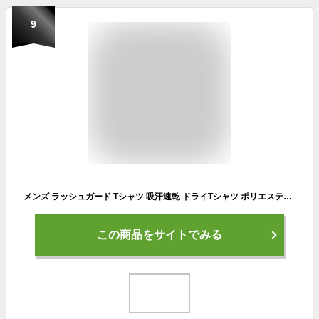
9
メンズ ラッシュガード Tシャツ 吸汗速乾 ドライTシャツ ポリエステル ハイブリッド 冷感 水着 シルキータッチ サラサラ スポーツT ストレッチ 大きいサイズ アウトドア カジュアル 人気 プール用 海用 30代 40代 50代 カジュアル おしゃれ かっこいい トムティージュニア
この商品をサイトでみる