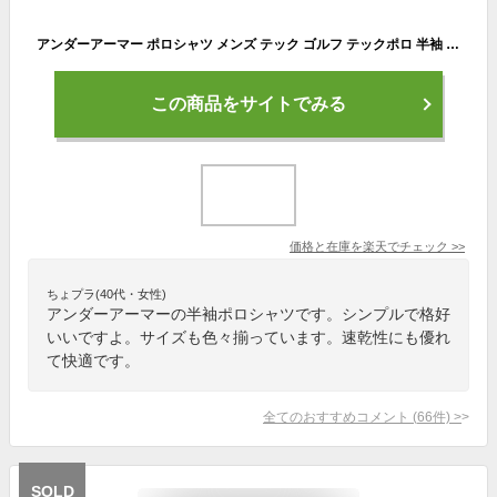
アンダーアーマー ポロシャツ メンズ テック ゴルフ テックポロ 半袖 UNDER ARMOUR TECH POLO SHIRT 1290140 全16色 ウエア ブランド トップス ヒートギア ゴルフウェア スポーツ トレーニング ジム
この商品をサイトでみる
価格と在庫を
楽天
でチェック
>>
ちょプラ(40代・女性)
アンダーアーマーの半袖ポロシャツです。シンプルで格好
いいですよ。サイズも色々揃っています。速乾性にも優れ
て快適です。
全てのおすすめコメント
(
66
件)
>
SOLD