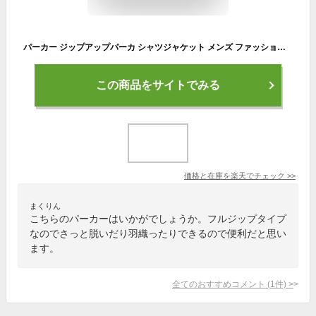
パーカー ジップアップパーカ シャツジャケット メンズ ファッション トップス 春 夏 秋 春服 夏服 秋服【ゆうパケット送料無料】【1-LH1L】
この商品をサイトでみる
価格と在庫を
楽天
でチェック
>>
まくりん
こちらのパーカーはいかがでしょうか。フルジップタイプ
なのでさっと脱いだり羽織ったりできるので便利だと思い
ます。
全てのおすすめコメント
(
1
件)
>