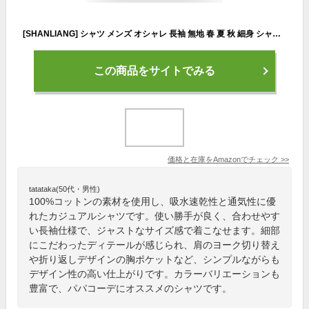
[SHANLIANG] シャツ メンズ オシャレ 長袖 無地 春 夏 秋 細身 シャツ メンズ オックスフォードシャツ 綿 スナップ (XXXL, ネイビー)
この商品をサイトでみる
価格と在庫を
Amazon
でチェック
>>
tatataka(50代・男性)
100%コットンの素材を使用し、吸水速乾性と通気性に優
れたカジュアルシャツです。使い勝手が良く、合わせやす
い長袖仕様で、ジャストなサイズ感で着こなせます。細部
にこだわったディテールが感じられ、肩のヨーク切り替え
や折り返しデザインの胸ポケットなど、シンプルながらも
デザイン性の高い仕上がりです。カラーバリエーションも
豊富で、パパコーデにオススメのシャツです。