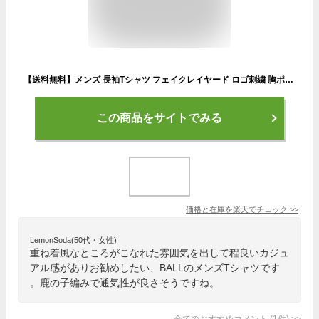
【送料無料】メンズ 長袖Tシャツ フェイクレイヤード ロゴ刺繍 胸ポケット 重ね着 春 秋 ゆったり カジュアル シンプル お出かけ おしゃれ M L LL 20代 30代 40代 BALL 62592
この商品をサイトでみる
価格と在庫を
楽天
でチェック
>>
LemonSoda(50代・女性)
重ね着風なところがこなれた雰囲気を出して程良いカジュ
アル感がありお勧めしたい、BALLのメンズTシャツです
。鹿の子編みで通気性が良さそうですね。
全てのおすすめコメント
(
1
件)
>