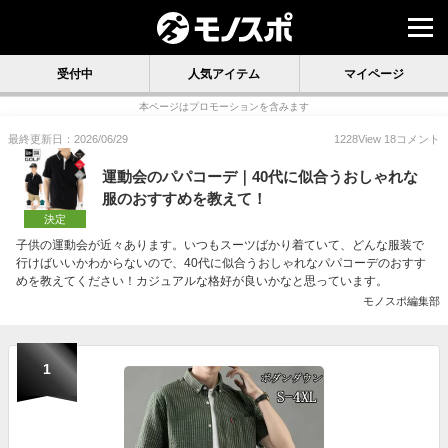
受付中
人気アイテム
マイページ
本ページはプロモーションを含みます
最終更新日：2026/06/29
1228
View
18
コメント
運動会のパパコーデ｜40代に似合うおしゃれな
服のおすすめを教えて！
決定
子供の運動会が近々あります。いつもスーツばかり着ていて、どんな服装で
行けばいいかわからないので、40代に似合うおしゃれなパパコーデのおすす
めを教えてください！カジュアルな格好が良いかなと思っています。
モノスポ編集部
1