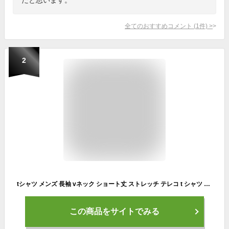
全てのおすすめコメント
(
1
件)
>
2
tシャツ メンズ 長袖 vネック ショート丈 ストレッチ テレコ t シャツ テレコtシャツ ランダムテレコvネック カットソー ロンt 細身 スリム ストレッチtシャツ ロンt ロングTシャツ 深Vネック 春 秋 冬 父 大きいサイズ 40代 50代 乳首透けない ちょいワル ファッション
この商品をサイトでみる