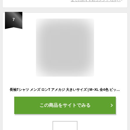
7
長袖Tシャツ メンズ ロンT アメカジ 大きいサイズ | M~XL 全4色 ビックシルエット 長袖 Tシャツ ロンティー カットソー トップス 春 秋 無地 ブランド インナー オシャレ かっこいい メンズファッション 20代 30代 40代 50代 カジュアル 服 人気 オススメ
この商品をサイトでみる