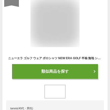
ニューエラ ゴルフ ウェア ポロシャツ NEW ERA GOLF 半袖 無地 シンプル ベーシック 黒 白 メンズ レディース ブランド 大きいサイズ おしゃれ かっこいい 人気 春 秋 冬 ニューエラー 正規品 小さいサイズ ユニセックス 男女兼用 ストリート コーデ
類似商品を探す
tansio(40代・男性)