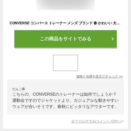
CONVERSE コンバース トレーナー メンズ ブランド 春 かわいい 大きいサイズ 春服 長袖 無地 スウェット ワンポイント ロゴ 刺繍 スエット アメカジ ストリート 30代 40代 50代 春 秋 冬 全10色 ブラウン 白 黒 M L LL XL 2L MRU
この商品をサイトでみる
価格と在庫を
楽天
でチェック
>>
だんご鼻
こちらの、CONVERSEのトレーナーは如何でしょうか？
運動会ですのでジャケットより、カジュアルな動きやすい
ウェアが合いそうです。春秋にピッタリなアウターです。
全てのおすすめコメント
(
2
件)
>