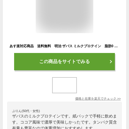
あす楽対応商品 送料無料 明治 ザバス ミルクプロテイン 脂肪0 ココア風味 200ml×24本入（12本入×2セット） MILK PROTEIN プロテイン savas
この商品をサイトでみる
価格と在庫を
楽天
でチェック
>>
ぷりん(50代・女性)
ザバスのミルクプロテインです。紙パックで手軽に飲めま
す。ココア風味で濃厚で美味しかったです。タンパク質含
有量も豊富なので体重増加におすすめします。