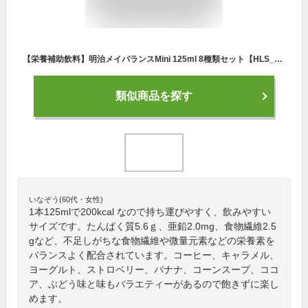
【栄養補助飲料】明治メイバランスMini 125ml 8種類セット【HLS_DU】【3980円以上購入で送料無料】【介護食品 メイバランスミニ 明治 介護 ドリンク 栄養補助 介護飲料 高カロリー カロリー補助 栄養補給】
類似商品を探す
いなぞう(60代・女性)
1本125mlで200kcal なので持ち運びやすく、飲みやすい
サイズです。たんぱく質5.6ｇ、亜鉛2.0mg、食物繊維2.5
gなど、不足しがちな食物繊維や微量元素などの栄養素を
バランスよく配合されています。コーヒー、キャラメル、
ヨーグルト、ストロベリー、バナナ、コーンスープ、ココ
ア、ぶどう味と味もバラエティーがあるので飽きずに楽し
めます。