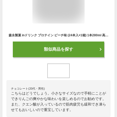
森永製菓 inドリンク プロテイン ピーチ味 (24本入×1箱) 1本280ml 高タンパク10g 脂肪ゼロ クエン酸配合 80kcal 常温保存可
類似商品を探す
チョコレート(20代・男性)
こちらはどうでしょう。小さなサイズなので手軽にことが
できりんごの爽やかな味わいを楽しめるのでお勧めです。
また、クエン酸が入っているので筋肉疲労も緩和でき凍ら
せてもおいしいので重宝しています。