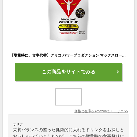
【増量時に、食事代替】グリコ パワープロダクション マックスロード ウエイトアップ チョコレート味 1.0kg【使用目安 約15食分】 ウエイトゲイナー 3種類のプロテイン配合(ホエイ、カゼイン、大豆) カルシウム 鉄 ビタミン グルタミン マグネシウム 乳酸菌配合
この商品をサイトでみる
価格と在庫を
Amazon
でチェック
>>
サリナ
栄養バランスの整った健康的に太れるドリンクをお探しと
おっしゃっていましたので、こちらの増量時の食事替りに