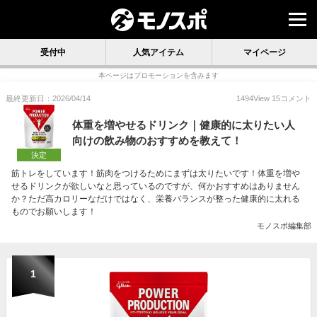
受付中
人気アイテム
マイページ
本ページはプロモーションを含みます
最終更新日：2026/04/14
1494
View
15
コメント
体重を増やせるドリンク｜健康的に太りたい人
向けの飲み物のおすすめを教えて！
決定
筋トレをしています！筋肉をつけるためにまずは太りたいです！体重を増や
せるドリンクが欲しいなと思っているのですが、何かおすすめはありません
か？ただ高カロリーなだけではなく、栄養バランスが整った健康的に太れる
ものでお願いします！
モノスポ編集部
1