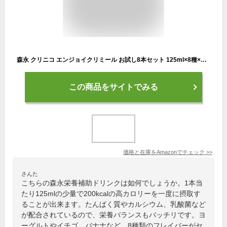
森永 クリニコ エンジョイクリミール お試し8本セット 125ml×8種×各1本 【栄養補助食品】
この商品をサイトでみる
価格と在庫を
Amazon
でチェック
>>
さんた
こちらの森永栄養補助ドリンクは如何でしょうか。1本当
たり125mlの少量で200kcalの高カロリーを一度に摂取す
ることが出来ます。たんぱく質やカルシウム、乳酸菌など
が配合されているので、栄養バランスもバッチリです。ヨ
ーグルトやイチゴ、バナナなど、8種類のフレイバーがセ