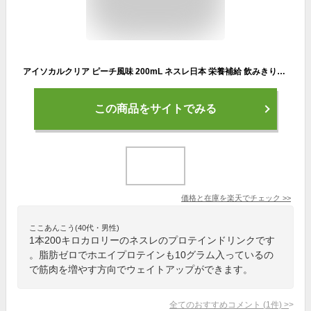
アイソカルクリア ピーチ風味 200mL ネスレ日本 栄養補給 飲みきりサイズ 介護飲料 ドリンク デザート 手軽 人気商品 介護食品 日本製
この商品をサイトでみる
価格と在庫を
楽天
でチェック
>>
ここあんこう(40代・男性)
1本200キロカロリーのネスレのプロテインドリンクです
。脂肪ゼロでホエイプロテインも10グラム入っているの
で筋肉を増やす方向でウェイトアップができます。
全てのおすすめコメント
(
1
件)
>