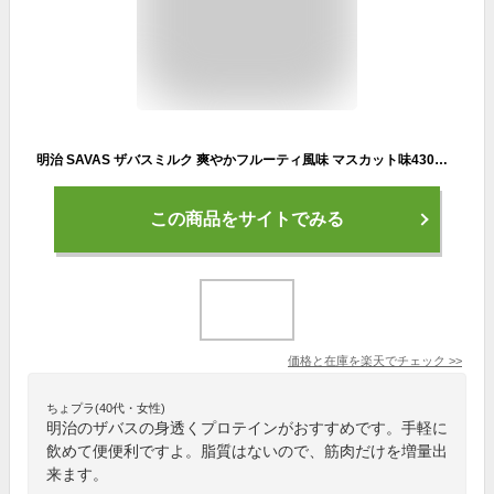
明治 SAVAS ザバスミルク 爽やかフルーティ風味 マスカット味430ml×16本入り プロテイン ザバス ダイエット プロテイン飲料 プロテインドリンク スポーツ飲料 ジュース 清涼飲料水 ソフトドリンク ブリックパック meiji【代引き不可】【送料無料】
この商品をサイトでみる
価格と在庫を
楽天
でチェック
>>
ちょプラ(40代・女性)
明治のザバスの身透くプロテインがおすすめです。手軽に
飲めて便便利ですよ。脂質はないので、筋肉だけを増量出
来ます。