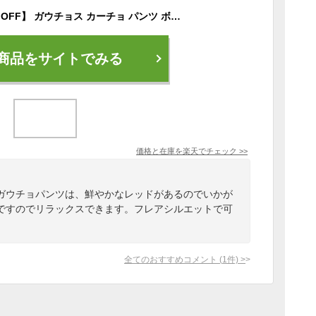
【スーパーSALE30％OFF】 ガウチョス カーチョ パンツ ボトムス レディース ワイドパンツ ウエストゴム リネンライク クロップド丈 七分丈 ミモレ丈 フレア Aライン カラーパンツ カラーボトム 赤 緑 青 黒 ゆったり 体型カバー [M便 不可]
商品をサイトでみる
価格と在庫を
楽天
でチェック
>>
ガウチョパンツは、鮮やかなレッドがあるのでいかが
ですのでリラックスできます。フレアシルエットで可
全てのおすすめコメント
(
1
件)
>