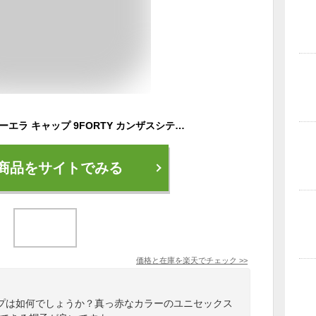
男女兼用 あす楽 ニューエラ キャップ 9FORTY カンザスシティ チーフス NFL THE LEAGUE ADJUSTABLE CAP RED NEW ERA KANSAS CITY CHIEFS レッド /RED 23_3RE_ 23_4RE_0414
商品をサイトでみる
価格と在庫を
楽天
でチェック
>>
プは如何でしょうか？真っ赤なカラーのユニセックス