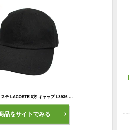
帽子 CAP 野球帽 ラコステ LACOSTE 6方 キャップ L3936 黒 オフホワイト 赤 紺 カーキ ワイン 紳士 婦人 メンズ レディース 男女兼用 あす楽
商品をサイトでみる