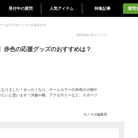
受付中の質問
人気アイテム
特集記事
質問
ージはプロモーションを含みます
583
View
10
コメント
】赤色の応援グッズのおすすめは？
になりました！せっかくなら、チームカラーの赤色の小物や
いたいと思います！洋服や靴、アクセサリーなど、スポーツ
モノスポ編集部