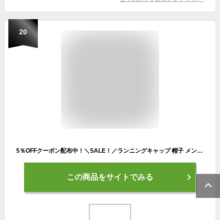
20
5％OFFクーポン配布中！＼SALE！／ランニングキャップ 帽子 メンズ メッシュ スポーツ ネックガード フリーサイズ ブラック 吸汗速乾 UVケア 反射材付き マラソン トレッキング 熱中症対策 日焼け止め ウォーキング ワーク 仕事 シンプル 取り外し可能メッシュ 首
この商品をサイトでみる