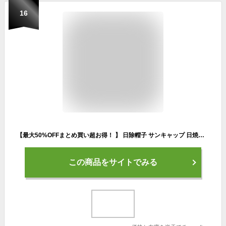
16
【最大50%OFFまとめ買い超お得！ 】 日除帽子 サンキャップ 日焼け防止 帽子 釣り フェイスカバー キャップ スポーツ レディース 襟足カバー付き フェイスカバー付き帽子 洗濯物 紫外線対策 女性 日差しガード ランニング帽子 日除農作業 日除け帽子 日よけ帽子
この商品をサイトでみる