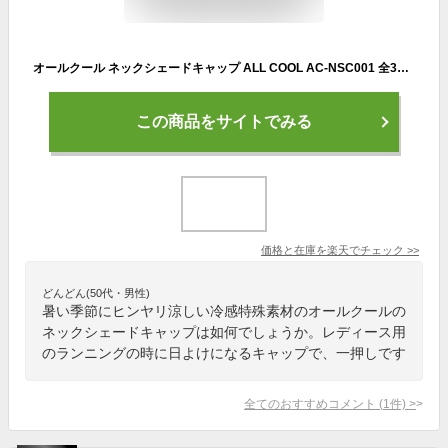
オールクール ネックシェードキャップ ALL COOL AC-NSC001 全3色 冷感特殊素材 風にあてると冷たく感じる ユニセックス メンズ レディース
この商品をサイトでみる
価格と在庫を
楽天
でチェック
>>
どんどん(50代・男性)
暑い季節にヒンヤリ涼しい冷感特殊素材のオールクールの
ネックシェードキャップは如何でしょうか。レディース用
のランニングの時に日よけになるキャップで、一押しです
全てのおすすめコメント
(
1
件)
>