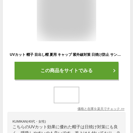
UVカット 帽子 目出し帽 夏用 キャップ 紫外線対策 日焼け防止 サンバイザー 取り外し可能 2way 農作業 自転車 キャンプ 釣り 防虫 フェイスカバー 息苦しくない ランニング 日よけ 顔 ウエア テニス ゴルフ ジョギング 母の日 プレゼント 送料無料 冷感 ブルー/グレー
この商品をサイトでみる
価格と在庫を
楽天
でチェック
>>
KUMIKAN(40代・女性)
こちらのUVカット効果に優れた帽子は日焼け対策にも良
く、呼吸しやすいのも良いです。首よけも付いており、ラ