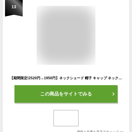
13
【期間限定!2520円→1950円】ネックシェード 帽子 キャップ ネックガード ネックカバー UVカット 日焼け防止 吸汗速乾 紫外線対策 通気 ランニング ガーデニング 農作業 登山 釣り 園芸 男女兼用 、フェイスカバーサイクリングフェイスシールド、野球帽用
この商品をサイトでみる
価格と在庫を
楽天
でチェック
>>