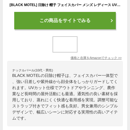
[BLACK MOTEL] 日除け 帽子 フェイスカバー メンズ レディース UVカット アウトドア キャップ ランニング 農作業
この商品をサイトでみる
価格と在庫を
Amazon
でチェック
>>
ナックルバール(10代・男性)
BLACK MOTELの日除け帽子は、フェイスカバー一体型で
、強い日差しや紫外線から顔全体をしっかりガードしてく
れます。UVカット仕様でアウトドアやランニング、農作
業など長時間の屋外活動にも最適。通気性の良い素材を採
用しており、蒸れにくく快適な着用感を実現。調整可能な
ストラップ付きでフィット感も良好。男女兼用のシンプル
デザインで、幅広いシーンに対応する実用性の高いアイテ
ムです。