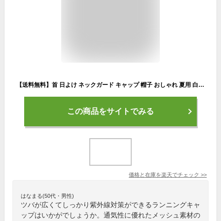
【送料無料】首 日よけ ネックガード キャップ 帽子 おしゃれ 夏用 白 黒 日焼け防止 取り外し可能 ランニング メンズ メッシュ スポーツキャップ レディース 男女兼用 紫外線対策 熱中症対策 首焼け 夏 エーディーワン マラソン ネックシェード
この商品をサイトでみる
価格と在庫を
楽天
でチェック
>>
はなまる(50代・男性)
ツバが広くてしっかり紫外線対策ができるランニングキャ
ップはいかがでしょうか。通気性に優れたメッシュ素材の