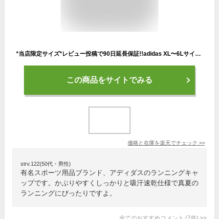
*当店限定サイズ*レビュー投稿で90日延長保証!!adidas XL〜6Lサイズ 大きいサイズ 洗濯機で洗える リフレクター付き メッシュキャップ 野球帽 オールメッシュ 軽量 吸汗速乾 サイズ調整 紫外線対策 日よけ メンズ 男性 春夏秋 アディダス 232-011004 帽子 メール便送料無料
この商品をサイトでみる
価格と在庫を
楽天
でチェック
>>
strv.122(50代・男性)
有名スポーツ用品ブランド、アディダスのランニングキャ
ップです。かぶりやすくしっかりと吸汗速乾仕様で真夏の
ランニングにぴったりですよ。
全てのおすすめコメント
(
7
件)
>