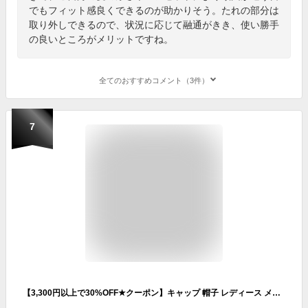
でもフィット感良くできるのが助かりそう。たれの部分は
取り外しできるので、状況に応じて融通がきき、使い勝手
の良いところがメリットですね。
全てのおすすめコメント（3件）
7
【3,300円以上で30%OFF★クーポン】キャップ 帽子 レディース メンズ UV対策 ランニング ジョギング ウォーキング スポーツ 母の日 父の日 敬老の日 プレゼント 2023【JAGURO日除け付きシンプルランニングキャップ】 帽子屋 ケースタ