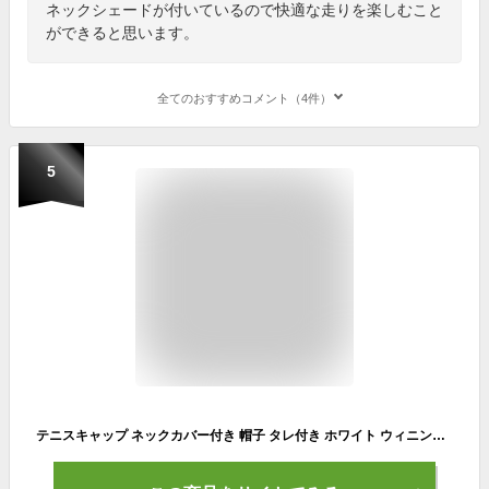
ネックシェードが付いているので快適な走りを楽しむこと
ができると思います。
全てのおすすめコメント（4件）
5
テニスキャップ ネックカバー付き 帽子 タレ付き ホワイト ウィニングショット テニス帽子 テニス キャップ uvカット 男女兼用 サイズ調節可 白 吸汗速乾 レディース uv 対策 首 メンズ 顔 スポーツ ランニング 紫外線 テニスグッズ 日よけ 日除け テニス用品