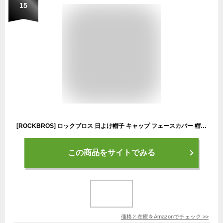
15
[ROCKBROS] ロックブロス 日よけ帽子 キャップ フェースカバー 帽子 フィッシング・農作業・キャンプ・アウトドア 紫外線対策 UVカット 4WAY 撥水 メッシュ素材 通気性 折りたたみ あご紐付き 男女兼用 コンパクト メンズ レディース (ベージュ)
この商品をサイトでみる
価格と在庫を
Amazon
でチェック
>>