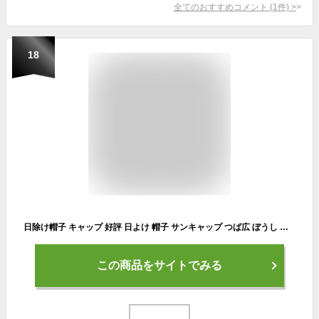
全てのおすすめコメント
(
1
件)
>
18
日除け帽子 キャップ 好評 日よけ 帽子 サンキャップ つば広 ぼうし 首 カバー 取り付け レディース メンズ 農作業 UVカット 紐付き 折りたたみ 撥水 速乾 3way フェイスガード ネックガード 軽量 持ち運び アウトドア キャンプ スポーツ ランニング
この商品をサイトでみる