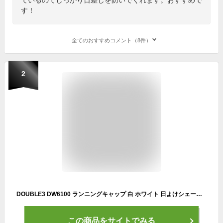
す！
全てのおすすめコメント（8件）
2
DOUBLE3 DW6100 ランニングキャップ 白 ホワイト 日よけシェード付き 収納可 2WAY 日よけカバー付 ネックガード 付き 帽子 UVカット 男女兼用 スポーツ ランニング ゴルフ 釣り帽子 首ひよけ 首焼け メンズ レディス 日焼け対策 熱中症 テニス 送料無料 父の日 プレゼント
この商品をサイトでみる