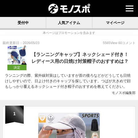
受付中
人気アイテム
マイページ
本ページはプロモーションを含みます
最終更新日：2026/05/23
5565
View
60
コメント
【ランニングキャップ】ネックシェード付き！
レディース用の日焼け対策帽子のおすすめは？
決定
ランニングの際、紫外線対策はしていますが首の後ろなどがどうしても日焼
けしやすいので、日よけ付きのキャップを探しています。つばが大きめで顔
もしっかり覆えるネックシェード付き帽子のおすすめを教えてください。
モノスポ編集部
1