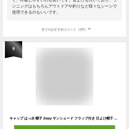
ンニングはもちろんアウトドアや釣りなど様々なシーンで
使用できるのもいいです。
全てのおすすめコメント（2件）
9
キャップ はっ水 帽子 2way サンシェード フラップ付き 日よけ帽子 取り外し あご紐付き 首 ガーデニング 自転車 ランニング レディース メンズ UVカット 紫外線 57cm 58cm 59cm 60cm 61cm 62cm おしゃれ 涼しい 農作業 プール 夏 真夏 母の日 敬老の日 ギフト プレゼント