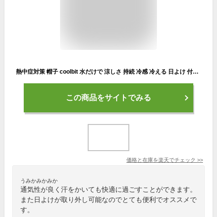
熱中症対策 帽子 coolbit 水だけで 涼しさ 持続 冷感 冷える 日よけ 付き 帽子 ランニング 中も快適 ひんやり 涼しい 帽子 冷える帽子 クールビット UVカット ロング フラップ キャップ 日焼け防止 暑さ対策 ランニング スポーツ ジョギング
この商品をサイトでみる
価格と在庫を
楽天
でチェック
>>
うみかみかみか
通気性が良く汗をかいても快適に過ごすことができます。
また日よけが取り外し可能なのでとても便利でオススメで
す。