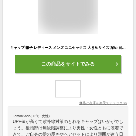
キャップ 帽子 レディース メンズ ユニセックス 大きめサイズ 深め 日除け UVカット遮光 ランニング ジョギング ウォーキング スポーツ アウトドア 速乾 機能性 タレ付き オールシーズン 帽子屋 ケースタ
この商品をサイトでみる
価格と在庫を
楽天
でチェック
>>
LemonSoda(50代・女性)
UPF値が高くて紫外線対策のとれるキャップはいかがでし
ょう。後頭部は無段階調整により男性・女性ともに装着で
きて、ご自身の髪の厚さやヘアセットにより頭囲が違う日