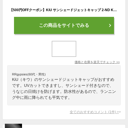
【500円OFFクーポン】KiU サンシェードジェットキャップ 2-ND K429（キウ sunshade jet capキャップ セカンド UV サンシェード 帽子 SUNSHADE JET レディース メンズ ユニセックス 防水 撥水 おしゃれ かわいい 軽量 旅行 スポーツ アウトドア）【メール便送料無料】
この商品をサイトでみる
価格と在庫を
楽天
でチェック
>>
RRgypsies(60代・男性)
KiU（キウ）のサンシェードジェットキャップがおすすめ
です。UVカットできますし、サンシェード付きなので、
うなじの日焼けを防げます。防水性があるので、ランニン
グ中に雨に降られても平気です。
全てのおすすめコメント
(
1
件)
>