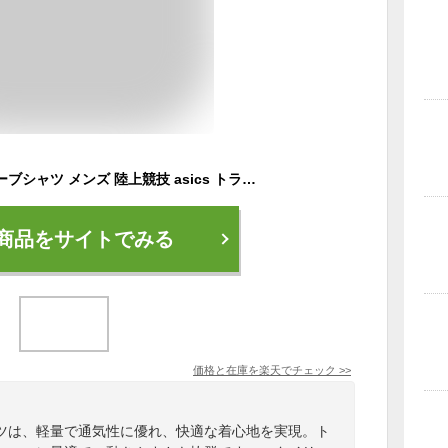
アシックス ノースリーブシャツ メンズ 陸上競技 asics トラックグラフィック スリーブレストップ タンクトップ 練習着 トラック＆フィールド マラソン レース ランニング トレーニング スポーツウェア 男性 袖なし トップス ブランド アパレル/2091A743
商品をサイトでみる
価格と在庫を
楽天
でチェック
>>
ツは、軽量で通気性に優れ、快適な着心地を実現。ト