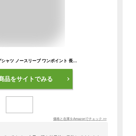
[デサント] ランニングシャツ ノースリーブ ワンポイント 長距離 マラソン 吸汗速乾 肌離れ BLK M
商品をサイトでみる
価格と在庫を
Amazon
でチェック
>>