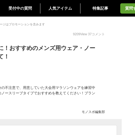
受付中の質問
人気アイテム
特集記事
質問
ージはプロモーションを含みます
9209
View
37
コメント
に！おすすめのメンズ用ウェア・ノー
て！
分の不注意で、用意していた大会用マラソンウェアを練習中
のノースリーブタイプでおすすめを教えてください！ブラン
モノスポ編集部