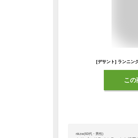
この
nkzw(60代・男性)