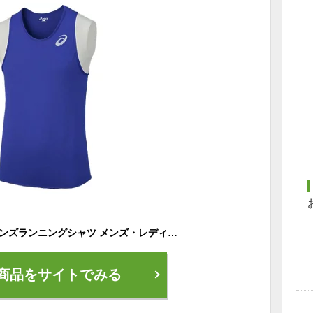
asics(アシックス) メンズランニングシャツ メンズ・レディース・ユニセックス 陸上 マラソン ジョギング スポーツウェア トップス 袖なし ノースリーブ ｛NP｝
商品をサイトでみる