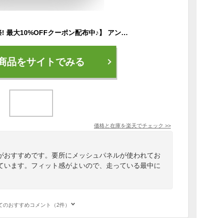
☆ネコポス【大感謝祭! 最大10%OFFクーポン配布中♪】 アンダーアーマー クリアランス UA ヒートギア アーマー コンプレッション スリーブレス メンズ インナー ノースリーブ シャツ 吸汗速乾 メッシュ ランニング ジョギング マラソン UNDER ARMOUR 1361522 あす楽 対応可
商品をサイトでみる
価格と在庫を
楽天
でチェック
>>
がおすすめです。要所にメッシュパネルが使われてお
ています。フィット感がよいので、走っている最中に
てのおすすめコメント（2件）