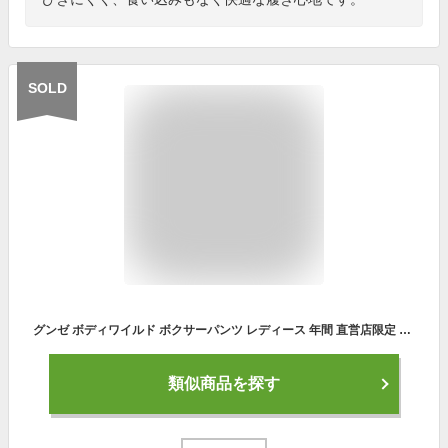
SOLD
グンゼ ボディワイルド ボクサーパンツ レディース 年間 直営店限定 立体成型 婦人 下着 ボクサーショーツ ボックスショーツ ボーイレングス 1分丈 伸びる ヴィンテージデニム かわいい M-L BODY WILD BHS188U GUNZE13
類似商品を探す