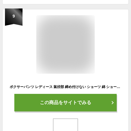
9
ボクサーパンツ レディース 鼠径部 締め付けない ショーツ 綿 ショーツ ゴムなし 食い込ま ない ショーツ レディース 深め [M:1/2] 大きいサイズ 4L 3L LL L M 深ばきショーツ ボクサーショーツ 一分丈ショーツ お腹すっぽりショーツ 暖かい 涼しい shorts 母の日 プレゼント
この商品をサイトでみる