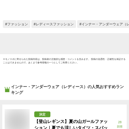
3D 婦
い ス
やすい
るショー
ファッション
レディースファッション
インナー・アンダーウェア（
Tuche 
GUNZ
※
モノスポ
に寄せられた投稿内容は、投稿者の主観的な感想・コメントを含みます。 投稿の信憑性・正確性を保証する
ことはできませんので、あくまで参考情報の一つとしてご利用ください。
インナー・アンダーウェア（レディース）
の人気おすすめラン
キング
決定
【登山レギンス】夏の山ガールファッ
28
回答
ション｜夏でも涼しいタイツ・スパッ