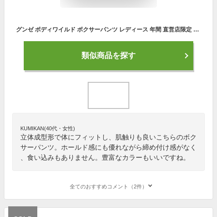
グンゼ ボディワイルド ボクサーパンツ レディース 年間 直営店限定 立体成型 ショーツ 下着 ボクサーショーツ ボックスショーツ ボーイレングス 1分丈 カモフラ 迷彩 GUNZE BODY WILD bh2762q-00097 M-L GUNZE13
類似商品を探す
KUMIKAN(40代・女性)
立体成型形で体にフィットし、肌触りも良いこちらのボク
サーパンツ。ホールド感にも優れながら締め付け感がなく
、食い込みもありません。豊富なカラーもいいですね。
全てのおすすめコメント（2件）