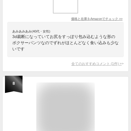
価格と在庫を
Amazon
でチェック
>>
あみあみあみ(40代・女性)
3d裁断になっていてお尻をすっぽり包み込むような形の
ボクサーパンツなのでずれがほとんどなく食い込みも少な
いです
全てのおすすめコメント
(
1
件)
>
8