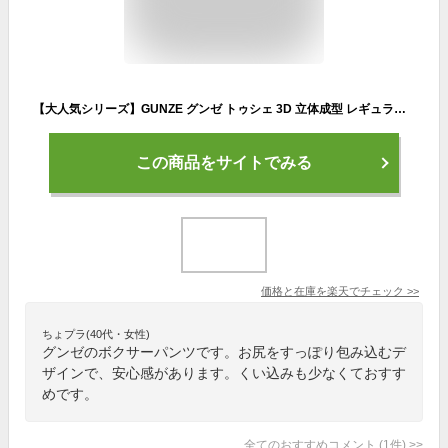
【大人気シリーズ】GUNZE グンゼ トゥシェ 3D 立体成型 レギュラーショーツ TV266EC M L LL ボクサーパンツ 1分丈 ボックス 女性下着 ヒップ レディースショーツ お尻すっぽり タグ無し 低刺激 カラバリ 可愛い
この商品をサイトでみる
価格と在庫を
楽天
でチェック
>>
ちょプラ(40代・女性)
グンゼのボクサーパンツです。お尻をすっぽり包み込むデ
ザインで、安心感があります。くい込みも少なくておすす
めです。
全てのおすすめコメント
(
1
件)
>