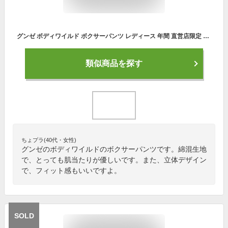
グンゼ ボディワイルド ボクサーパンツ レディース 年間 直営店限定 立体成型 婦人 ショーツ 下着 ボクサーショーツ ボックスショーツ ボーイレングス 1分丈 美尻 ヴィンテージデニム おしゃれ M L BODY WILD BHS187U GUNZE13
類似商品を探す
ちょプラ(40代・女性)
グンゼのボディワイルドのボクサーパンツです。綿混生地
で、とっても肌当たりが優しいです。また、立体デザイン
で、フィット感もいいですよ。
SOLD