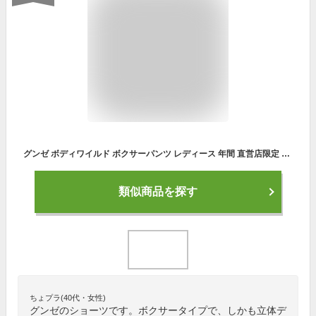
グンゼ ボディワイルド ボクサーパンツ レディース 年間 直営店限定 立体成型 ショーツ インナー 下着 ボクサーショーツ ボックスショーツ ボーイレングス ストレッチ 伸びる かわいい 可愛い M-L BODY WILD BHS083U GUNZE13
類似商品を探す
ちょプラ(40代・女性)
グンゼのショーツです。ボクサータイプで、しかも立体デ