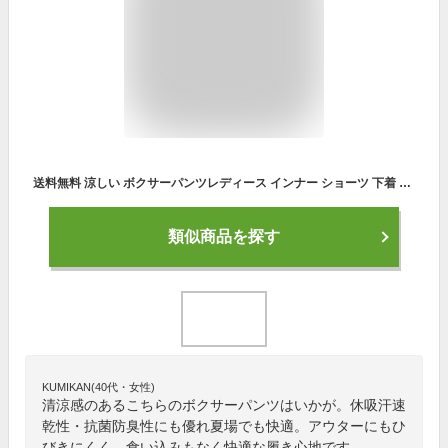
送料無料 涼しい ボクサーパンツレディース インナー ショーツ 下着 蒸れない ドライ サラサラ 爽やか 涼感 冷感 抗菌 防臭 速乾 吸汗 立体 夏 ぴったりフィット ストレスフリー 響きにくい 食い込まない フィット ストレッチ シンプル 浅履き ブラック グレー cool silver
類似商品を探す
KUMIKAN(40代・女性)
清涼感のあるこちらのボクサーパンツはいかが。休吸汗速
乾性・抗菌防臭性にも優れ夏場でも快適。アウターにもひ
びきにくく、食い込みもなく快適な履き心地です。