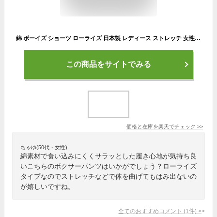
綿 ボーイズ ショーツ ローライズ 日本製 レディース ストレッチ 女性 ボクサー パンツ メール便 一分丈 コットン 無地 シンプル ボーイレッグ レース 単品 綿混 ボックス 食い込まない 安心 安全 日本製 Crane/クレイン
この商品をサイトでみる
価格と在庫を
楽天
でチェック
>>
ちゃゆ(50代・女性)
綿素材で食い込みにくくサラッとした履き心地が気持ち良
いこちらのボクサーパンツはいかがでしょう？ローライズ
タイプなのでストレッチなどで体を曲げてもはみ出ないの
が嬉しいですね。
全てのおすすめコメント
(
1
件)
>