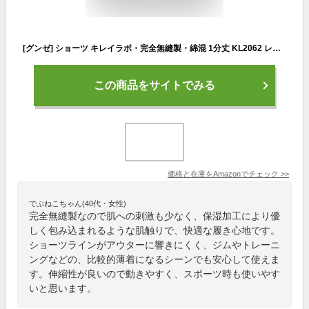
[グンゼ] ショーツ キレイラボ・完全無縫製・綿混 1分丈 KL2062 レディース グレーモク (日本サイズM相当)
この商品をサイトでみる
価格と在庫を
Amazon
でチェック
>>
でぶねこちゃん(40代・女性)
完全無縫製なので肌への刺激も少なく、保湿加工により優
しく包み込まれるような肌触りで、快適な履き心地です。
ショーツラインがアウターに響きにくく、ジムやトレーニ
ングなどの、比較的薄着になるシーンでも安心して使えま
す。伸縮性が良いので動きやすく、スポーツ時も使いやす
いと思います。