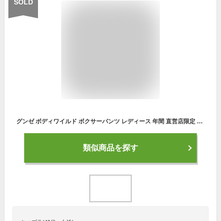
SOLD
グンゼ ボディワイルド ボクサーパンツ レディース 年間 直営店限定 立体成型 ショーツ インナー 下着 ボックスショーツ ボーイレングス 1分丈 伸びる 無地 かわいい 可愛い GUNZE BODY WILD BH2762A bh2762a-00097 M-L GUNZE13
類似商品を探す