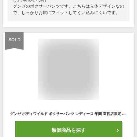
ちょプラ(40代・女性)
グンゼのボクサーパンツです、こちらは立体デザインなの
で、しっかりお尻にフィットしてくい込みにくいです。
SOLD
グンゼ ボディワイルド ボクサーパンツ レディース 年間 直営店限定 立体成型 ショーツ インナー 下着 ボックスショーツ ボーイレングス 1分丈 伸びる かわいい 可愛い チェック柄 BODY WILD BH2762R bh2762r-00038 M-L GUNZE13
類似商品を探す