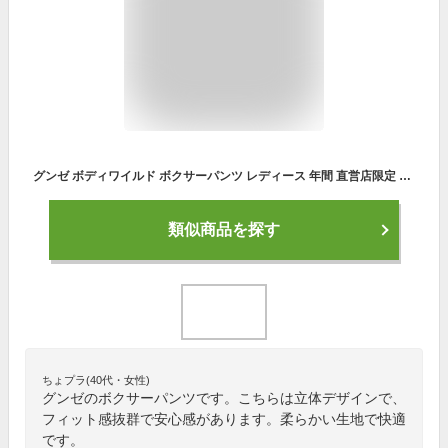
グンゼ ボディワイルド ボクサーパンツ レディース 年間 直営店限定 立体成型 婦人 ショーツ パンツ 下着 ボックスショーツ ボーイレングス ストレッチ 伸びる ボーダー かわいい 可愛い M-L BODY WILD BHS930U GUNZE13
類似商品を探す
ちょプラ(40代・女性)
グンゼのボクサーパンツです。こちらは立体デザインで、
フィット感抜群で安心感があります。柔らかい生地で快適
です。