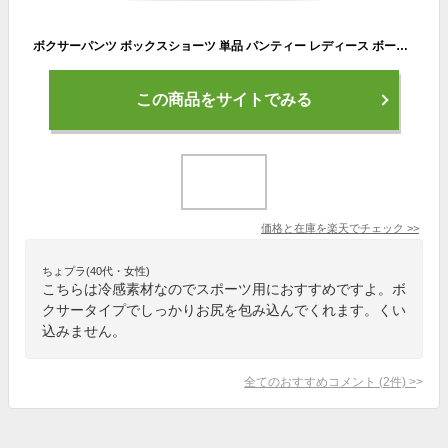
ボクサーパンツ ボックスショーツ 単品 パンティー レディース ボーイレングス ノーライン 響かない ボーイレッグ 冷感 クール 速乾 インナー 女性下着 シンプル 無地 単色 ソリッドカラー 女性用 婦人用
この商品をサイトでみる
価格と在庫を
楽天
でチェック
>>
ちょプラ(40代・女性)
こちらは冷感素材なのでスポーツ用におすすめですよ。ボ
クサータイプでしっかりお尻を包み込んでくれます。くい
込みません。
全てのおすすめコメント
(
2
件)
>