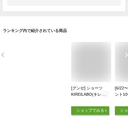
ランキング内で紹介されている商品
[グンゼ] ショーツ
[6/2
KIREILABO(キレイ
ント10
ラボ) 春夏用 夏イン
ョーツ
ナー ひびきにくい
年間 
ショップでみる
ショ
痕がつきにくい
サーパ
KB9070K レディース
ショー
シャドーブルー
ダーウ