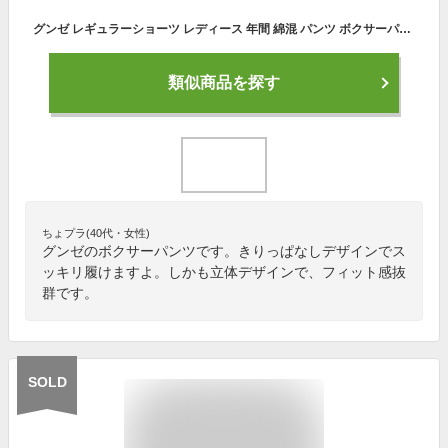
グンゼ レギュラーショーツ レディース 年間 綿混 パンツ ボクサーパンツ ボックスショーツ 1分丈 パンティ 下着 婦人 シンプル コットンショーツ ひびきにくい ラインレス きりっぱなし カットオフ GUNZE HZ5062P M-LL GUNZE13
類似商品を探す
ちょプラ(40代・女性)
グンゼのボクサーパンツです。きりっぱなしデザインでス
ッキリ履けますよ。しかも立体デザインで、フィット感抜
群です。
SOLD