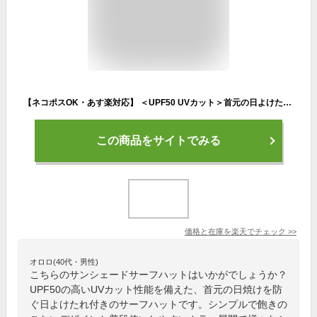
【ネコポスOK・あす楽対応】 ＜UPF50 UVカット＞首元の日よけたれ付き 2Way サーフハット レディース 女性 ママ 帽子 紫外線対策 UV あごひも 公園 アウトドア キャンプ フィッシング トレッキング 魚釣り 山 海 自転車 HW8307
この商品をサイトでみる
価格と在庫を
楽天
でチェック
>>
オロロ(40代・男性)
こちらのサンシェードサーフハットはいかがでしょうか？
UPF50の高いUVカット性能を備えた、首元の日焼けを防
ぐ日よけたれ付きのサーフハットです。シンプルで飽きの