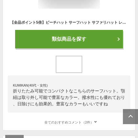
【全品ポイント5倍】ビーチハット サーフハット サファリハット レディース 向けサイズ 海 帽子 熱中症 対策 プール サーフィン SUP 海水浴 頭周り57cm 夏フェス 折りたたみ 取り外しOKのあご紐 日よけ
類似商品を探す
KUMIKAN(40代・女性)
折りたたみ可能でコンパクトなこちらのサーフハット。顎
紐は取り外し可能で豊富なカラー。撥水性にも優れており
、日除けにも効果的。豊富なカラーもいいですね
全てのおすすめコメント（2件）