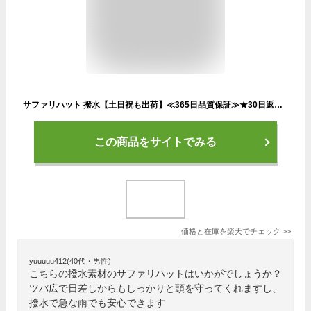
サファリハット 撥水【土日祝も出荷】≪365日品質保証≫★30日返品OK★レインハット マリンハット アドベンチャーハット UV防止 撥水機能 サンシェード つば広 帽子 ぼうし レディース メンズ キッズ ラッシュガード サーフパンツ トレンカ マリンシューズ リンネ
この商品をサイトでみる
価格と在庫を
楽天
でチェック
>>
yuuuuu412(40代・男性)
こちらの撥水素材のサファリハットはいかがでしょうか？
ツバ広で日差しからもしっかりと頭を守ってくれますし、
撥水で急な雨でも安心できます