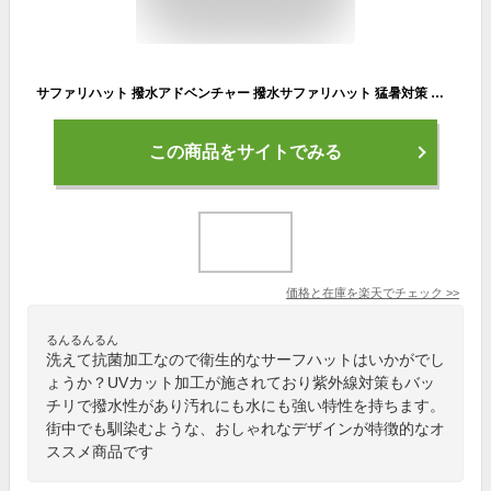
サファリハット 撥水アドベンチャー 撥水サファリハット 猛暑対策 洗える UVカット サーフハット 紫外線 レディース メンズ 帽子 大きいサイズ キッズサイズ 子供サイズ ユニセックス 登山 ゴルフ フェス ウォーキング キャンプ アウトドア 抗菌
この商品をサイトでみる
価格と在庫を
楽天
でチェック
>>
るんるんるん
洗えて抗菌加工なので衛生的なサーフハットはいかがでし
ょうか？UVカット加工が施されており紫外線対策もバッ
チリで撥水性があり汚れにも水にも強い特性を持ちます。
街中でも馴染むような、おしゃれなデザインが特徴的なオ
ススメ商品です