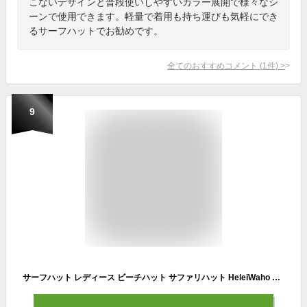
こないデザインと普段使いしやすいカラー展開で様々なシ
ーンで使用できます。軽量で着用も持ち運びも気軽にでき
るサーフハットでお勧めです。
全てのおすすめコメント
(
1
件)
>
9
サーフハット レディース ビーチハット サファリハット HeleiWaho ヘレイワホ ハット 帽子 UVカット 撥水 水陸両用 抗菌 メッシュ サーフィン SUP 海 プール 釣り アウトドア キャンプ 登山 夏 メンズ 子供 キッズ ジュニア も対応