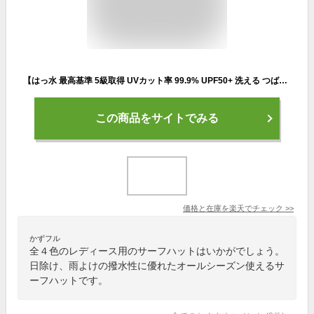
【はっ水 最高基準 5級取得 UVカット率 99.9% UPF50+ 洗える つば広】ベーシックエンチ Teflon Rain Hat テフロン レインハット 帽子 サファリハット フェス 日除け 撥水 折りたたみ アウトドア サーフハット WEB限定 オールシーズン 4色 レディース フリーサイズ hb-1626rk
この商品をサイトでみる
価格と在庫を
楽天
でチェック
>>
かずフル
全４色のレディース用のサーフハットはいかがでしょう。
日除け、雨よけの撥水性に優れたオールシーズン使えるサ
ーフハットです。