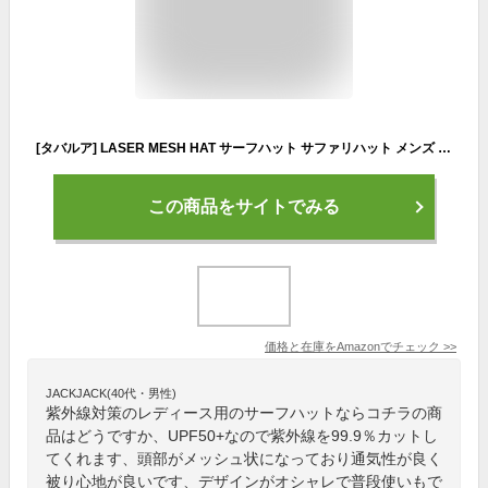
[タバルア] LASER MESH HAT サーフハット サファリハット メンズ レディース ユニセックス 紫外線 帽子 レーザーカット メッシュ UV ハット ユニセックス アウトドア サーフィン キャンプ 釣り TM1019 BLACK 59cm
この商品をサイトでみる
価格と在庫を
Amazon
でチェック
>>
JACKJACK(40代・男性)
紫外線対策のレディース用のサーフハットならコチラの商
品はどうですか、UPF50+なので紫外線を99.9％カットし
てくれます、頭部がメッシュ状になっており通気性が良く
被り心地が良いです、デザインがオシャレで普段使いもで