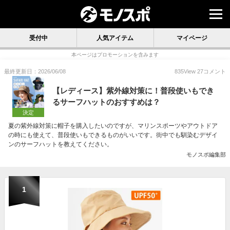
受付中
人気アイテム
マイページ
本ページはプロモーションを含みます
最終更新日：2026/06/08
835
View
27
コメント
【レディース】紫外線対策に！普段使いもでき
るサーフハットのおすすめは？
決定
夏の紫外線対策に帽子を購入したいのですが、マリンスポーツやアウトドア
の時にも使えて、普段使いもできるものがいいです。街中でも馴染むデザイ
ンのサーフハットを教えてください。
モノスポ編集部
1