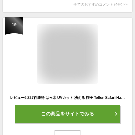
全てのおすすめコメント
(
4
件)
>
19
レビュー6,227件獲得 はっ水 UVカット 洗える 帽子 Teflon Safari Hat テフロン サファリハット サーフハット レインハット 紫外線 遮蔽 ウォーキング ゴルフ キャンプ フェス アウトドア ハット 春夏 子供 WEB限定 20色 3サイズ レディース メンズ キッズ ビッグ qch-e4270
この商品をサイトでみる