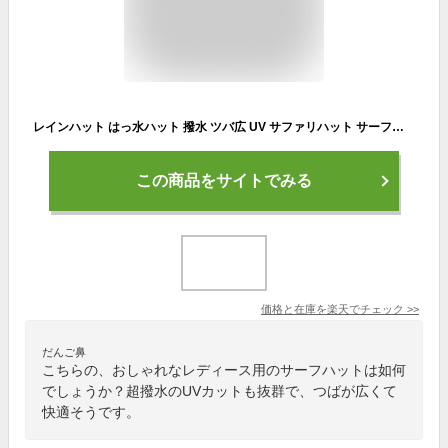
レインハット はっ水ハット 撥水 ツバ広 UV サファリハット サーフハット アドベンチャーハット 帽子 雨具 キャンプ フェス アウトドア レディース メンズ キッズ ジュニア 子供用 フリーサイズ 大きいサイズ NARH-30 namelessage
この商品をサイトでみる
価格と在庫を
楽天
でチェック
>>
だんご鼻
こちらの、おしゃれなレディース用のサーフハットは如何
でしょうか？超撥水のUVカットも抜群で、つばが広くて
快適そうです。