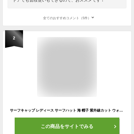
全てのおすすめコメント（5件）
2
サーフキャップ レディース サーフハット 海 帽子 紫外線カット ウォータースポーツに UV 熱中症 対策 プール サーフィン SUP 海水浴 頭周り57cm 夏フェス 取り外しOK チンストラップ 日よけ メンズ キッズ
この商品をサイトでみる