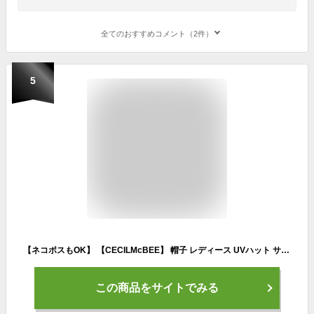
全てのおすすめコメント（2件）
5
【ネコポスもOK】 【CECILMcBEE】 帽子 レディース UVハット サーフハット ドット 折りたたみ ひも付き 水陸両用 たれ付き UVカット UPF50+ ポケッタブルハット サファリハット マリン
この商品をサイトでみる