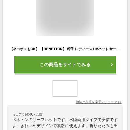
【ネコポスもOK】 【BENETTON】 帽子 レディース UVハット サーフハット ボーダー 折りたたみ ひも付き 水陸両用 ワイヤー UVカット UPF50+ ポケッタブルハット サファリハット
この商品をサイトでみる
価格と在庫を
楽天
でチェック
>>
ちょプラ(40代・女性)
ベネトンのサーフハットです。水陸両用タイプで安信です
よ。きれいめデザインで素敵に使えます。折りたたみも出