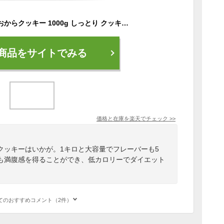
ダイエット食品 豆乳おからクッキー 1000g しっとり クッキー 美味しい 満腹になれる ソフトクッキー しっとり ソフトタイプ 1kg ダイエット スイーツ お菓子 腹持ち フレーバー 5種 詰め合わせ チョコ オレンジ チーズ シナモン 抹茶 低カロリー 送料無料 【325101】
商品をサイトでみる
価格と在庫を
楽天
でチェック
>>
クッキーはいかが。1キロと大容量でフレーバーも5
も満腹感を得ることができ、低カロリーでダイエット
てのおすすめコメント（2件）