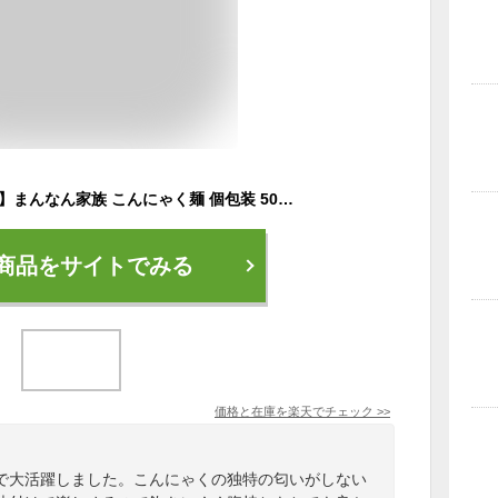
【ランキング1位獲得】まんなん家族 こんにゃく麺 個包装 50個 セット 【 こんにゃくラーメン 糖質制限 糖質オフ 業務用 こんにゃく麺 低糖質 低カロリー 低GI食品 ダイエット食品 置き換え 満腹感 乾燥しらたき ダイエット 腹持ち ラーメン パスタ うどん 】
商品をサイトでみる
価格と在庫を
楽天
でチェック
>>
で大活躍しました。こんにゃくの独特の匂いがしない