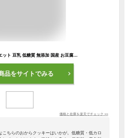
おからクッキー ダイエット 豆乳 低糖質 無添加 国産 お豆腐屋 マクロビ 腹持ち 送料無料 TENTWO-COOKIE8種おからクッキー透明パウチ9個セット 低カロリー 動物性材料不使用 保存料着色料不使用 おやつ 大容量 豆乳おから ダイエットクッキー 持ち歩き 1枚約27Kcal
商品をサイトでみる
価格と在庫を
楽天
でチェック
>>
なこちらのおからクッキーはいかが。低糖質・低カロ