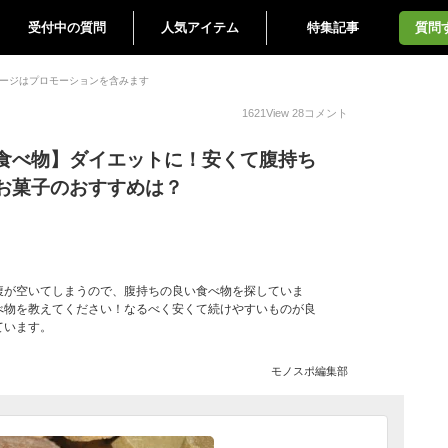
受付中の質問
人気アイテム
特集記事
質問
ージはプロモーションを含みます
1621
View
28
コメント
食べ物】ダイエットに！安くて腹持ち
お菓子のおすすめは？
腹が空いてしまうので、腹持ちの良い食べ物を探していま
べ物を教えてください！なるべく安くて続けやすいものが良
ています。
モノスポ編集部