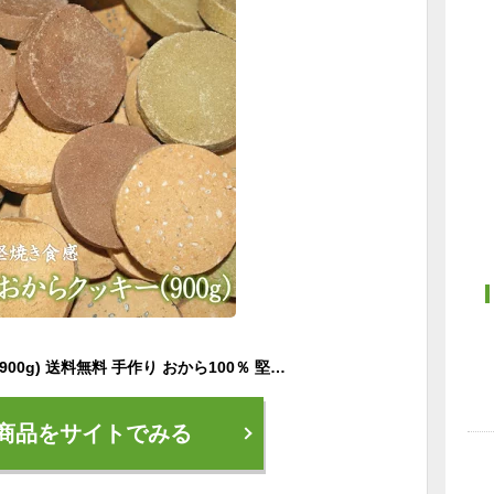
豆乳おからクッキー (900g) 送料無料 手作り おから100％ 堅焼き 厳選フレーバー7種入り！ 噛みごたえ 腹持ちが違います！ おからクッキー ハード ヘルシー プレーン 白ゴマ 黒ゴマ 紅茶 ココナッツ 緑茶 ココア
商品をサイトでみる