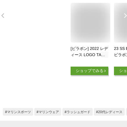
[ビラボン] 2022 レデ
23 SS
ィース LOGO TAPE
ビラボ
STAND ZIP UP
ード ZI
RASHGUARD ジッ
RASH
ショップでみる
ショ
プアップラッシュガ
パーカ
ード 【2022年春夏
UPF5
モデル】 SCS L
サーフ
ポーツ 
857 B
正規品
マリンスポーツ
マリンウェア
ラッシュガード
20代レディース