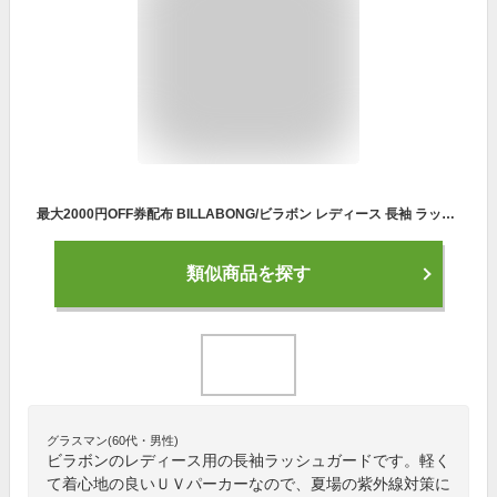
最大2000円OFF券配布 BILLABONG/ビラボン レディース 長袖 ラッシュガード パーカー BC013-852 ラッシュパーカー フード付き ジップアップ UVカット UPF50+ UVパーカー 水着 ビーチ 海水浴 プール 女性用
類似商品を探す
グラスマン(60代・男性)
ビラボンのレディース用の長袖ラッシュガードです。軽く
て着心地の良いＵＶパーカーなので、夏場の紫外線対策に