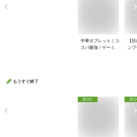
中華タブレット｜コ
【目
スパ最強！ゲーミン
ンプ
グ用タブレットのお
安い
すすめは？
すす
もうすぐ終了
受付中
受付