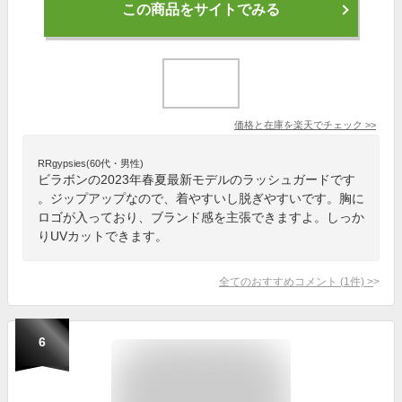
この商品をサイトでみる
価格と在庫を
楽天
でチェック
>>
RRgypsies(60代・男性)
ビラボンの2023年春夏最新モデルのラッシュガードです
。ジップアップなので、着やすいし脱ぎやすいです。胸に
ロゴが入っており、ブランド感を主張できますよ。しっか
りUVカットできます。
全てのおすすめコメント
(
1
件)
>
6