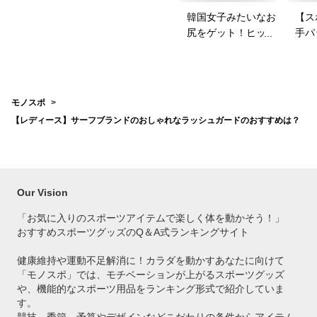
韓国女子みたいなお
【ス
尻をゲット！ヒップ
手パ
パッドのおすすめ
ース
は？
を教
モノスポ
【レディース】サーフブランドのおしゃれなラッシュガードのおすすめは？
Our Vision
「お気に入りのスポーツアイテムで
楽しく体を動かそう！」
おすすめスポーツグッズのQ＆A式ランキングサイト
健康維持や運動不足解消に！カラダを動かすあなたに向けて
「モノスポ」では、モチベーションが上がるスポーツグッズ
や、機能的なスポーツ用品をランキング形式で紹介していま
す。