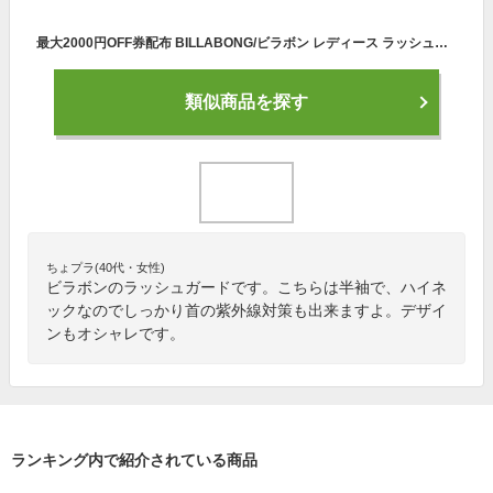
最大2000円OFF券配布 BILLABONG/ビラボン レディース ラッシュガード 半袖 BA013-860 Tシャツタイプ 紫外線カット UVカット 水着 みずぎ スイムウェア ビーチ 海水浴 プール 女性用
類似商品を探す
ちょプラ(40代・女性)
ビラボンのラッシュガードです。こちらは半袖で、ハイネ
ックなのでしっかり首の紫外線対策も出来ますよ。デザイ
ンもオシャレです。
ランキング内で紹介されている商品