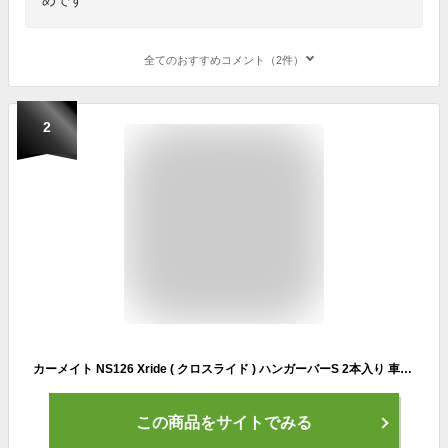
全てのおすすめコメント（2件）
2
カーメイト NS126 Xride ( クロスライド ) ハンガーバーS 2本入り 車内キャリア N-BOX Nボックス ハイゼット ウェイク など に最適 車内 ラック 車内キャリア 車 車中泊 アウトドア DIY carmate
この商品をサイトでみる