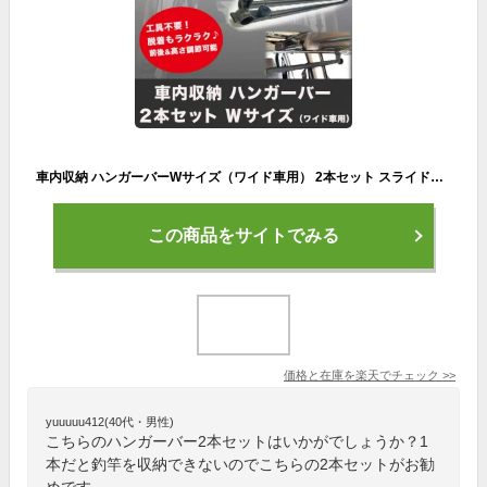
車内収納 ハンガーバーWサイズ（ワイド車用） 2本セット スライドバー2本セット 黒 頑丈 インテリアバー スノーボード サーフィン スキー 脚立 ロッドホルダー サイドバー キャンプ ベース キャリア 車中泊 釣り 職人棚 ルーフ インナー 室内 車内 ラック 棚 荷室 荷台
この商品をサイトでみる
価格と在庫を
楽天
でチェック
>>
yuuuuu412(40代・男性)
こちらのハンガーバー2本セットはいかがでしょうか？1
本だと釣竿を収納できないのでこちらの2本セットがお勧
めです