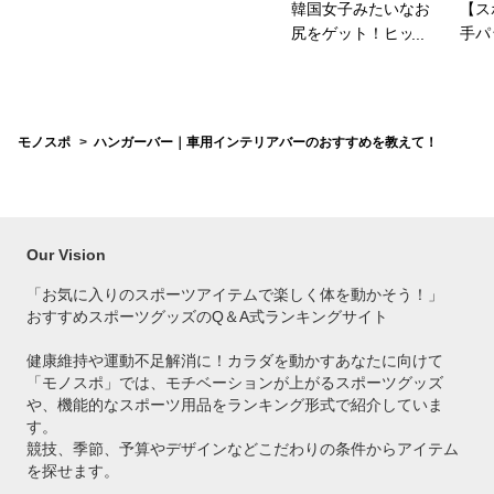
韓国女子みたいなお
【ス
尻をゲット！ヒップ
手パ
パッドのおすすめ
ース
は？
を教
モノスポ
ハンガーバー｜車用インテリアバーのおすすめを教えて！
Our Vision
「お気に入りのスポーツアイテムで
楽しく体を動かそう！」
おすすめスポーツグッズのQ＆A式ランキングサイト
健康維持や運動不足解消に！カラダを動かすあなたに向けて
「モノスポ」では、モチベーションが上がるスポーツグッズ
や、機能的なスポーツ用品をランキング形式で紹介していま
す。
競技、季節、予算やデザインなどこだわりの条件からアイテム
を探せます。