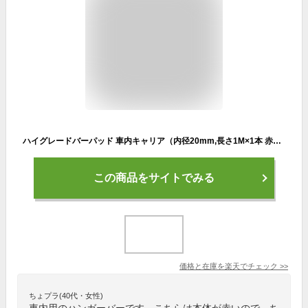
ハイグレードバーパッド 車内キャリア（内径20mm,長さ1M×1本 赤）DIY カスタム サーフ・スノーボード・スキー・脚立 ハンガーバー 高級 耐久性 軽・コンパクトカー用 おしゃれ かっこいい
この商品をサイトでみる
価格と在庫を
楽天
でチェック
>>
ちょプラ(40代・女性)
車内用のハンガーバーです。こちらは本体が赤いので、ち