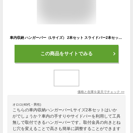
車内収納 ハンガーバー（Lサイズ） 2本セット スライドバー2本セット 黒 頑丈 インテリアバー スノーボード サーフィン スキー 脚立 ロッドホルダー サイドバー キャンプ ベース キャリア 車中泊 釣り 職人棚 ルーフ インナー 室内 車内 ラック 棚 荷室 荷台 天井 収納
この商品をサイトでみる
価格と在庫を
楽天
でチェック
>>
オロロ(40代・男性)
こちらの車内収納ハンガーバーLサイズ2本セットはいか
がでしょうか？車内の手すりやサイドバーを利用して工具
無しで取付できるハンガーバーです。取付金具の向きとね
じ穴を変えることで高さも簡単に調整することができます