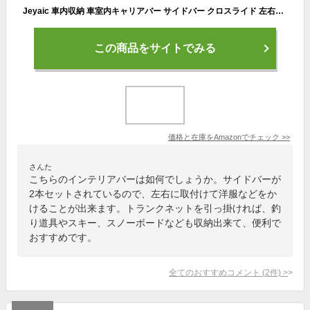
Jeyaic 車内収納 車室内キャリアバー サイドバー クロスライド ​左右セット 軽自動車 コンパクトカー 用
この商品をサイトでみる
価格と在庫を
Amazon
でチェック
>>
さんた
こちらのインテリアバーは如何でしょうか。サイドバーが
2本セットされているので、左右に取付けて洋服などをか
けることが出来ます。トランクネットを引っ掛ければ、釣
り道具やスキー、スノーボードなども収納出来て、便利で
おすすめです。
全てのおすすめコメント
(
2
件)
>