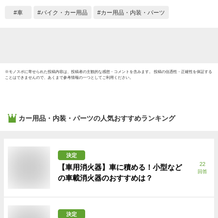
中泊 釣り 職人棚 ル
車
バイク・カー用品
カー用品・内装・パーツ
ーフ インナー 室内
車内 ラック 棚 荷室
荷台
※
モノスポ
に寄せられた投稿内容は、投稿者の主観的な感想・コメントを含みます。 投稿の信憑性・正確性を保証する
ことはできませんので、あくまで参考情報の一つとしてご利用ください。
カー用品・内装・パーツ
の人気おすすめランキング
決定
22
【車用消火器】車に積める！小型など
回答
の車載消火器のおすすめは？
決定