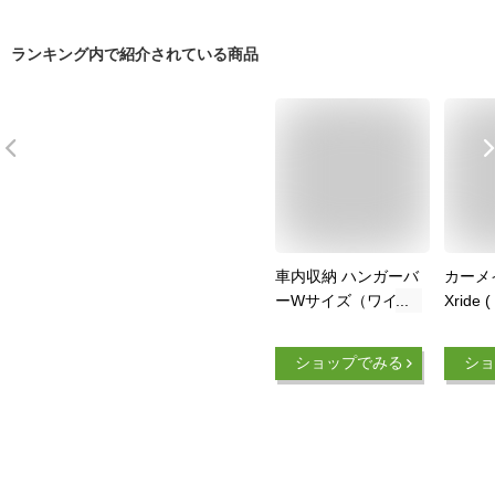
ランキング内で紹介されている商品
車内収納 ハンガーバ
カーメイ
ーWサイズ（ワイド
Xrid
車用） 2本セット ス
) ハン
ライドバー2本セッ
入り 
ショップでみる
ショ
ト 黒 頑丈 インテリ
N-BO
アバー スノーボード
イゼッ
サーフィン スキー
など に
脚立 ロッドホルダー
ック 
サイドバー キャンプ
車 車
ベース キャリア 車
ア DIY 