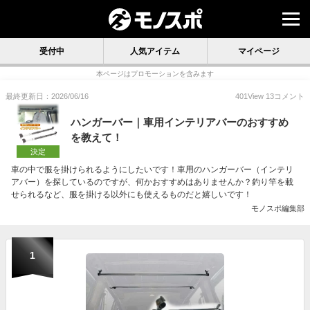
受付中
人気アイテム
マイページ
本ページはプロモーションを含みます
最終更新日：2026/06/16
401
View
13
コメント
ハンガーバー｜車用インテリアバーのおすすめ
を教えて！
決定
車の中で服を掛けられるようにしたいです！車用のハンガーバー（インテリ
アバー）を探しているのですが、何かおすすめはありませんか？釣り竿を載
せられるなど、服を掛ける以外にも使えるものだと嬉しいです！
モノスポ編集部
1