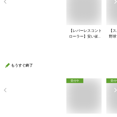
【レバーレスコント
【ス
ローラー】安い値段
野球
で買えるアケコンの
戦コ
おすすめを教えて！
すい
すす
もうすぐ終了
受付中
受付