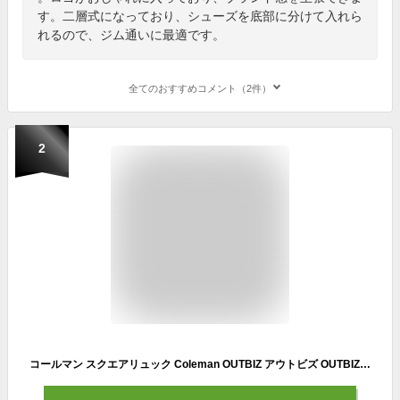
す。二層式になっており、シューズを底部に分けて入れら
れるので、ジム通いに最適です。
全てのおすすめコメント（2件）
2
コールマン スクエアリュック Coleman OUTBIZ アウトビズ OUTBIZ BOX リュックサック デイパック バックパック スクエアリュック 27L アウトビズボックス B4 軽量 アウトドア ブランド メンズ レディース 男女兼用 普段使い 通学 通勤 ビジネス 旅行 PC収納 OUTBIZBOX