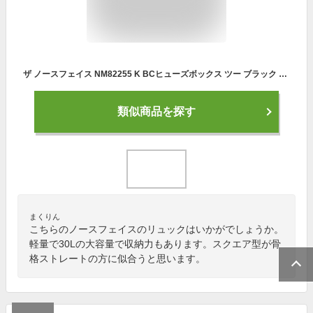
ザ ノースフェイス NM82255 K BCヒューズボックス ツー ブラック 黒 2023年カタログ掲載商品 The North Face BC Fuse Box II 30L fuse box 2 BLACK 軽量、リサイクルナイロン使用 日本正規品
類似商品を探す
まくりん
こちらのノースフェイスのリュックはいかがでしょうか。
軽量で30Lの大容量で収納力もあります。スクエア型が骨
格ストレートの方に似合うと思います。