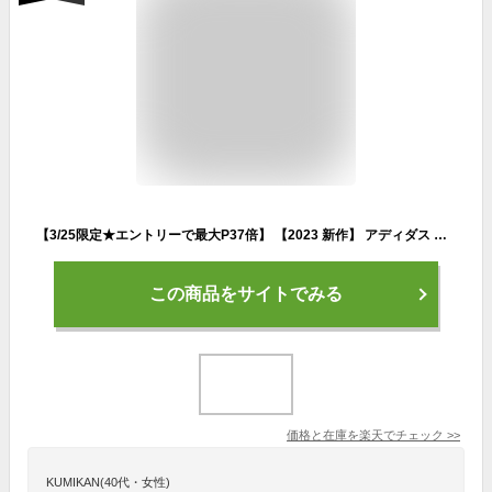
【3/25限定★エントリーで最大P37倍】 【2023 新作】 アディダス リュック 34L A3 大容量 adidas 通学 ボックス型 リュックサック メンズ レディース 中学生 高校生 女子高生 男子 女子 ボックスリュック スポーツリュック 通学リュック スポーツ 大きい 大きめ 67883
この商品をサイトでみる
価格と在庫を
楽天
でチェック
>>
KUMIKAN(40代・女性)