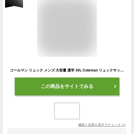
コールマン リュック メンズ 大容量 通学 30L Coleman リュックサック レディース AITHRIA エスリア AITHRIA30 デイパック バックパック エスリア30 B4 アウトドア ブランド 男女兼用 男性 女性 大人 通勤 男子 女子 中学生 高校生 大学生 旅行 トレッキング 撥水 PC収納
この商品をサイトでみる
価格と在庫を
楽天
でチェック
>>