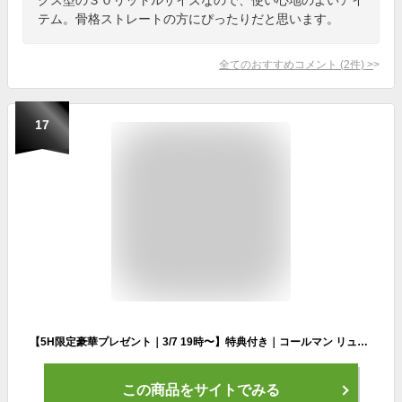
テム。骨格ストレートの方にぴったりだと思います。
全てのおすすめコメント
(
2
件)
>
17
【5H限定豪華プレゼント｜3/7 19時〜】特典付き｜コールマン リュック 36L スクエア ボックス型 大容量 通学 男子 女子 大学生 高校生 中学生 メンズ レディース シールド35 防水 撥水 Coleman SHIELD35-2LAYER
この商品をサイトでみる