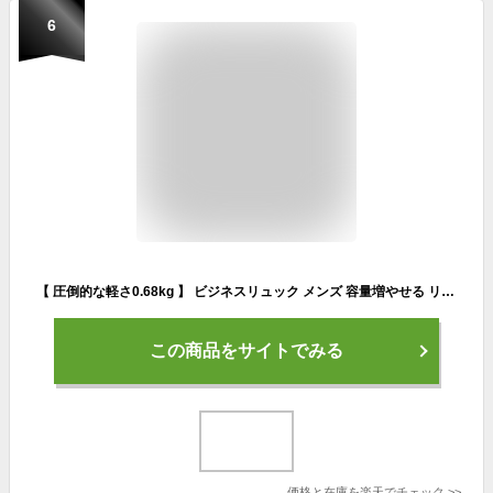
6
【 圧倒的な軽さ0.68kg 】 ビジネスリュック メンズ 容量増やせる リュックサック 薄型 軽量 防水 通勤 スーツ 15.6インチ PC パソコン リュック ビジネス 20L カバン 鞄 バックパック ビジネスバッグ ブラック 黒 A4 就活 面接 ポイント消化 父の日【プレゼント、ギフト 】
この商品をサイトでみる
価格と在庫を
楽天
でチェック
>>