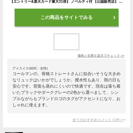
【エントリー&楽天カード最大31倍】 ノベルティ付 【公認販売店】 コールマン リュック Coleman バックパック エスリア 30 リュックサック バッグ アウトドア キャンプ 通学 大容量 30L A4 B4 撥水 軽量 軽い ノートPC ナイロン メンズ レディース
この商品をサイトでみる
価格と在庫を
楽天
でチェック
>>
アイスイス(60代・女性)
コールマンの、骨格ストレートさんに似合いそうな大きめ
なリュックはいかがでしょうか。撥水性もあり、雨の日も
安心です。背面も蒸れにくいので快適です。現在は落ち着
いたブラックやダークグレーの2色から選べまして、シン
プルながらもブランドロゴのタグがアクセントになり、お
しゃれに使えます。
全てのおすすめコメント
(
1
件)
>