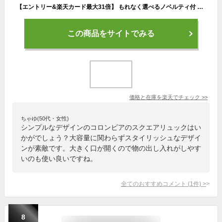
【エントリー&楽天カード最大31倍】 もれなく選べるノベルティ付 Seventeen掲載 コロンビア リュック Columbia Bow Bawl Back 30L Square Back Pack ボックスリュック スクエア バックパック 大容量 B4 A4 軽量 通学 スポーツ メンズ レディース PU8626
この商品をサイトでみる
価格と在庫を
楽天
でチェック
>>
ちゃゆ(50代・女性)
シンプルなデザインのコロンビアのスクエアリュックはい
かがでしょう？大容量に関わらずスタイリッシュなデザイ
ンが素敵です。大きく口が開くので物の出し入れがしやす
いのも使い良いですね。
全てのおすすめコメント
(
1
件)
>
8