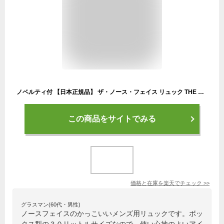
ノベルティ付 【日本正規品】 ザ・ノース・フェイス リュック THE NORTH FACE BCヒューズボックス2 BC Fuse Box ボックスリュック スクエアリュック 30L A3 B4 A4 大容量 通勤 通学 メンズ レディース NM82255
この商品をサイトでみる
価格と在庫を
楽天
でチェック
>>
グラスマン(60代・男性)
ノースフェイスのかっこいいメンズ用リュックです。ボッ
クス型の３０リットルサイズなので、使い心地のよいアイ