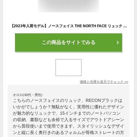
【2023年入荷モデル】ノースフェイス THE NORTH FACE リュック RECON リーコン ブラック バックパック メンズ レディース NF0A52SH KX7【あす楽対応_関東】
この商品をサイトでみる
価格と在庫を
楽天
でチェック
>>
オロロ(40代・男性)
こちらのノースフェイスのリュック、RECONブラックは
いかがでしょうか？無駄がなく、実用性に優れたデザイン
が魅力的なリュックで、15インチまでのノートパソコン
の収納、書類なども余裕で入るサイズでアウトドアシーン
から普段使いまで使用できます。スタイリッシュなデザイ
ンと縦に長く奥行きのあるフォルムが骨格ストレートの方