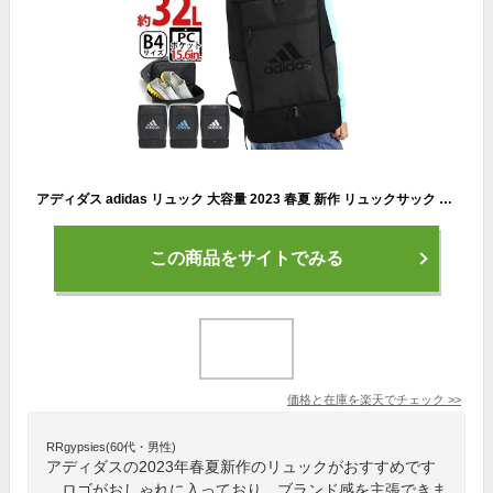
アディダス adidas リュック 大容量 2023 春夏 新作 リュックサック バックパック スクエア デイパック バック メンズ レディース ユニセックス 学生 大人 通学 通勤 スクール 中学生 高校生 女子 男子 タブレット PC収納 部活 ジム おしゃれ 二層式 A4 B4 32L 63583
この商品をサイトでみる
価格と在庫を
楽天
でチェック
>>
RRgypsies(60代・男性)
アディダスの2023年春夏新作のリュックがおすすめです
。ロゴがおしゃれに入っており、ブランド感を主張できま