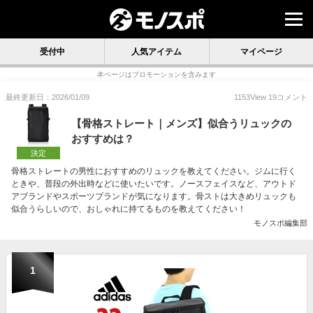
受付中
人気アイテム
マイページ
本ページはプロモーションを含みます
最終更新日：2026/01/09
1153
View
19
コメント
【骨格ストレート｜メンズ】似合うリュックの
おすすめは？
決定
骨格ストレートの男性におすすめのリュックを教えてください。ジムに行く
ときや、普段の外出時などに使いたいです。ノースフェイスなど、アウトド
アブランドやスポーツブランドが気になります。骨ストは大きめリュックも
似合うらしいので、おしゃれに持てるものを教えてください！
モノスポ編集部
1