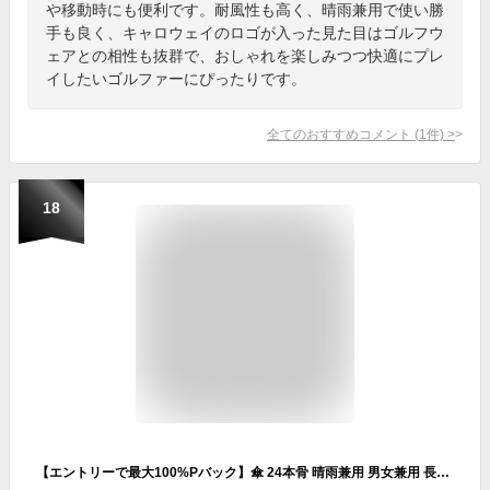
や移動時にも便利です。耐風性も高く、晴雨兼用で使い勝
手も良く、キャロウェイのロゴが入った見た目はゴルフウ
ェアとの相性も抜群で、おしゃれを楽しみつつ快適にプレ
イしたいゴルファーにぴったりです。
全てのおすすめコメント
(
1
件)
>
18
【エントリーで最大100%Pバック】傘 24本骨 晴雨兼用 男女兼用 長傘 雨傘 日傘 レザーハンドル UVカット 紫外線カット 撥水 耐久 頑丈 抗風 軽量 軽い シンプル ジャンプ式 ワンタッチ 折れにくい ロング傘 雨傘 おしゃれ 耐風傘 通勤 通学 ゴルフ傘 ギフト しっかり傘