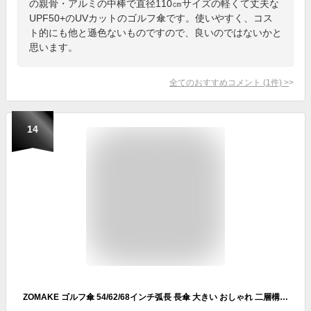
の親骨・アルミの中棒で直径110㎝サイズの軽くて丈夫な
UPF50+のUVカットのゴルフ傘です。使いやすく、コス
ト的にも他と遜色ないものですので、良いのではないかと
思います。
全てのおすすめコメント
(
1
件)
>
14
ZOMAKE ゴルフ傘 54/62/68インチ弧長 長傘 大きい おしゃれ 二層構造 超撥水 耐風 ワンタッチ 丈夫強風豪雨·梅雨対策 晴雨兼用 スポーツ観戦 メンズ レディース 収納ポーチ付き