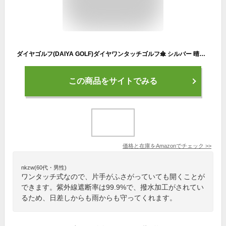
ダイヤゴルフ(DAIYA GOLF)ダイヤワンタッチゴルフ傘 シルバー 晴雨兼用 ワンタッチで開く UPF50+ 紫外線遮蔽率99.9% 撥水加工 雨傘 日傘 UVカット 大きい グラスファイバー 頑丈 パラソル OT-5004
この商品をサイトでみる
価格と在庫を
Amazon
でチェック
>>
nkzw(60代・男性)
ワンタッチ式なので、片手がふさがっていても開くことが
できます。紫外線遮断率は99.9%で、撥水加工がされてい
るため、日差しからも雨からも守ってくれます。