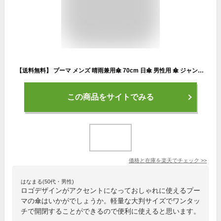
【送料無料】 プーマ メンズ 晴雨兼用傘 70cm 日傘 男性用 傘 ジャンプ傘 完全遮光 ゴルフ レジャー スポーツ観戦 パラソル 大判 軽量 晴雨兼用 長傘 uv 紫外線 対策 紳士 ブランド PUMA 男女兼用 大きい 雨具 ゴルフ傘 ワンタッチ シルバー ブラック おしゃれ 素敵
この商品をサイトでみる
価格と在庫を
楽天
でチェック
>>
はなまる(50代・男性)
ロゴデザインがアクセントになっておしゃれに使えるプー
マの傘はいかがでしょうか。軽量な大判サイズでワンタッ
チで開閉することができるので便利に使えると思います。