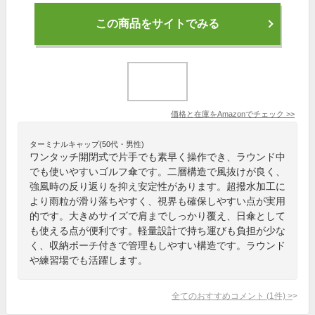
この商品をサイトでみる
価格と在庫を
Amazon
でチェック
>>
ターミナルキャップ(50代・男性)
ワンタッチ開閉式で片手でも素早く操作でき、ラウンド中
でも使いやすいゴルフ傘です。二層構造で風抜けが良く、
強風時の反り返りを抑え安定性があります。超撥水加工に
より雨粒が滑り落ちやすく、視界も確保しやすい点が実用
的です。大きめサイズで肩までしっかり覆え、日傘として
も使える点が便利です。軽量設計で持ち運びも負担が少な
く、収納ポーチ付きで管理もしやすい構造です。ラウンド
や練習場でも活躍します。
全てのおすすめコメント
(
1
件)
>