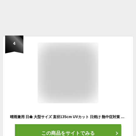
4
晴雨兼用 日傘 大型サイズ 直径135cm UVカット 日焼け 熱中症対策 風に強い二重構造 ゴルフ傘 スポーツ観戦 自動開傘 ワンタッチ ジャンプ傘 釣り防風防水傘
この商品をサイトでみる