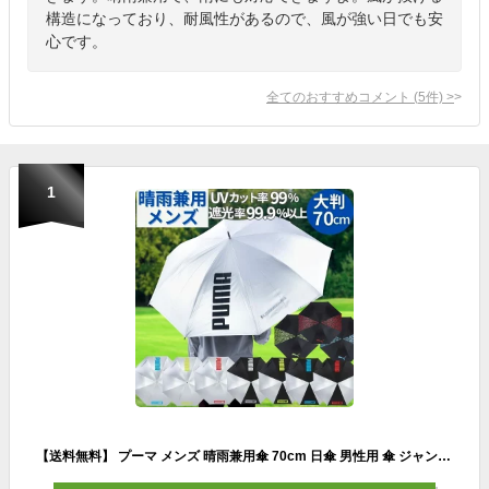
構造になっており、耐風性があるので、風が強い日でも安
心です。
全てのおすすめコメント
(
5
件)
>
1
【送料無料】 プーマ メンズ 晴雨兼用傘 70cm 日傘 男性用 傘 ジャンプ傘 完全遮光 ゴルフ レジャー スポーツ観戦 パラソル 大判 軽量 晴雨兼用 長傘 uv 紫外線 対策 紳士 ブランド PUMA 男女兼用 大きい 雨具 ゴルフ傘 ワンタッチ シルバー ブラック おしゃれ 素敵