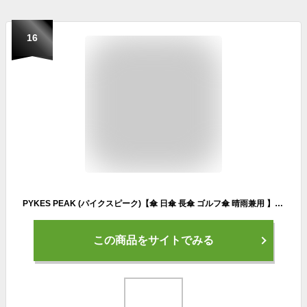
16
PYKES PEAK (パイクスピーク)【傘 日傘 長傘 ゴルフ傘 晴雨兼用 】UVカット 大サイズ ワンタッチ 紫外線カット UPF50+ 高強度 グラスファイバー メンズ レディース 全9色【シルバー/ブラック】
この商品をサイトでみる