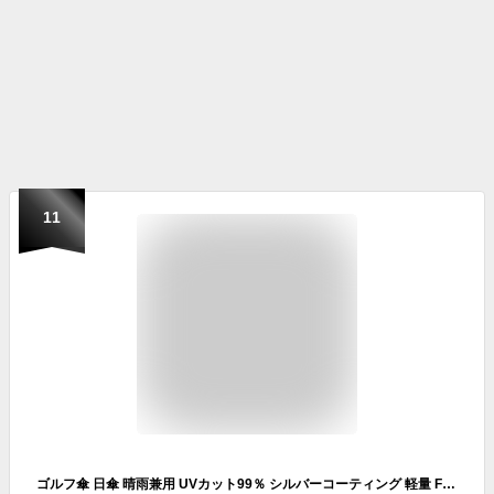
11
ゴルフ傘 日傘 晴雨兼用 UVカット99％ シルバーコーティング 軽量 FRP 65cm 70cm シルバー×ブラック シルバー アズロフ AZROF