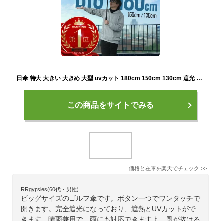
日傘 特大 大きい 大きめ 大型 uvカット 180cm 150cm 130cm 遮光 耐風 晴雨兼用 軽量 スポーツ傘 ワンタッチ メンズ レディース 長傘 日傘兼用雨傘 スポーツ観戦 ゴルフ傘 男女兼用 完全遮光 風に強い シルバー ブラック
この商品をサイトでみる
価格と在庫を
楽天
でチェック
>>
RRgypsies(60代・男性)
ビッグサイズのゴルフ傘です。ボタン一つでワンタッチで
開きます。完全遮光になっており、遮熱とUVカットがで
きます。晴雨兼用で、雨にも対応できますよ。風が抜ける