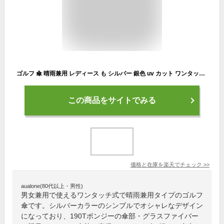
ゴルフ 傘 晴雨兼用 レディース も シルバー 銀色 uv カット ワンタッチ 軽量 スポーツ観戦 傘 飛衛門 TOBIEMON ゴルフ用傘 男女兼用 UVカット率 97％以上 ゴルフ アンブレラ【送料無料(北海道、沖縄、離島は適用外)】
この商品をサイトでみる
価格と在庫を
楽天
でチェック
>>
aualone(80代以上・男性)
男女兼用で使えるワンタッチ式で晴雨兼用タイプのゴルフ
傘です。シルバーカラーのシンプルでオシャレなデザイン
になっており、190Tポンジーの傘部・グラスファイバー