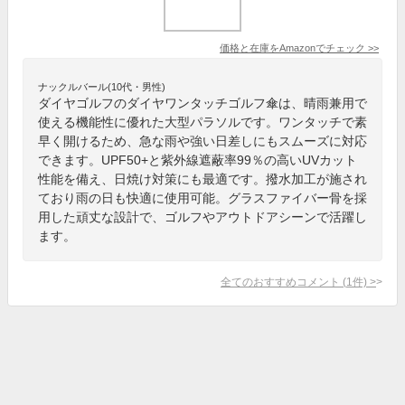
価格と在庫を
Amazon
でチェック
>>
ナックルバール(10代・男性)
ダイヤゴルフのダイヤワンタッチゴルフ傘は、晴雨兼用で
使える機能性に優れた大型パラソルです。ワンタッチで素
早く開けるため、急な雨や強い日差しにもスムーズに対応
できます。UPF50+と紫外線遮蔽率99％の高いUVカット
性能を備え、日焼け対策にも最適です。撥水加工が施され
ており雨の日も快適に使用可能。グラスファイバー骨を採
用した頑丈な設計で、ゴルフやアウトドアシーンで活躍し
ます。
全てのおすすめコメント
(
1
件)
>