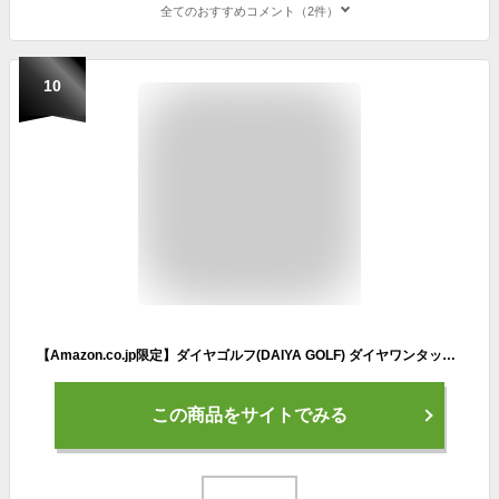
全てのおすすめコメント（2件）
10
【Amazon.co.jp限定】ダイヤゴルフ(DAIYA GOLF) ダイヤワンタッチゴルフ傘 ブラック 晴雨兼用 ワンタッチで開く UPF50+ 紫外線遮蔽率99％ 撥水加工 雨傘 日傘 UVカット 大きい グラスファイバー 頑丈 パラソル OT-5004 90
この商品をサイトでみる