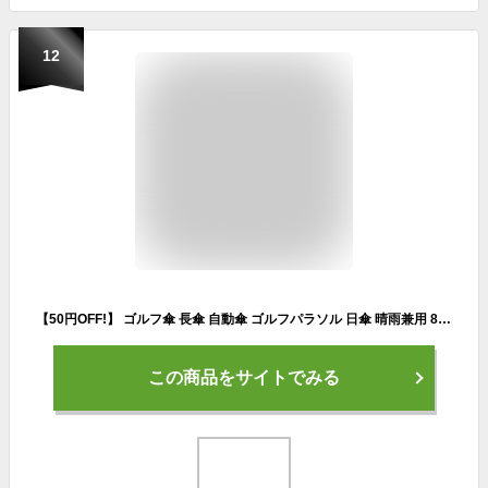
12
【50円OFF!】 ゴルフ傘 長傘 自動傘 ゴルフパラソル 日傘 晴雨兼用 8本骨 自動開 自動開傘 ワンプッシュ 超撥水 耐風 防風 スポーツ用 紳士傘 梅雨対策 台風対応 ワンタッチ 丈夫 スポーツ観戦 完全遮光 傘 雨傘 uvカット 紫外線対策 日焼け対策 メンズ レディース
この商品をサイトでみる