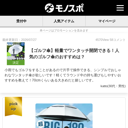
受付中
人気アイテム
マイページ
本ページはプロモーションを含みます
最終更新日：2026/07/27
4570
View
58
コメント
【ゴルフ傘】軽量でワンタッチ開閉できる！人
気のゴルフ傘のおすすめは？
決定
小雨でもゴルフをすることがあるので片手で操作できる、シンプルでおしゃ
れなワンタッチ傘が欲しいです！軽くてラウンド中の持ち運びもしやすいお
すすめを教えて！70cmくらいある大きめだと嬉しいです。
katto(30代・男性)
pick
up