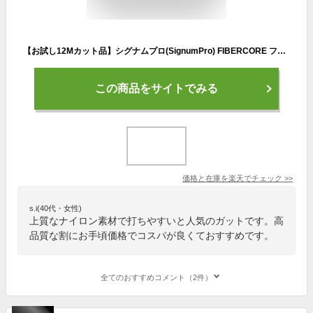
【お試し12Mカット品】シグナムプロ(SignumPro) FIBERCORE ファイバーコア(1.30mm) 硬式テニス ナイロンマルチフィラメントガット[次回使えるクーポンプレゼント]
この商品をサイトでみる
価格と在庫を
楽天
でチェック
>>
s.i(40代・女性)
上質なナイロン素材で打ちやすいと人気のガットです。高
品質な割にお手頃価格でコスパが良くておすすめです。
全てのおすすめコメント（2件）