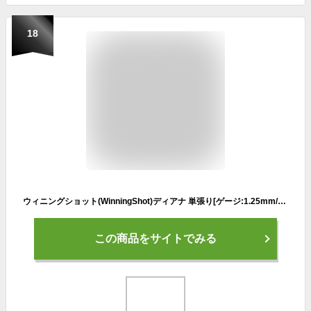
18
ウィニングショット(WinningShot)ディアナ 単張り[ゲージ:1.25mm/1.30mm]DIANA[M便 1/2]|ガット ストリング ナイロン テニス ラケット テニスグッズ テニスガット テニス用品 プレゼント 硬式 グッズ テニス硬式ガット 日本製 テニスラケット
この商品をサイトでみる