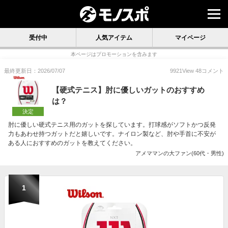
受付中
人気アイテム
マイページ
本ページはプロモーションを含みます
最終更新日：2026/07/07
9921
View
48
コメント
【硬式テニス】肘に優しいガットのおすすめ
は？
決定
肘に優しい硬式テニス用のガットを探しています。打球感がソフトかつ反発
力もあわせ持つガットだと嬉しいです。ナイロン製など、肘や手首に不安が
ある人におすすめのガットを教えてください。
アメママンの大ファン(60代・男性)
1