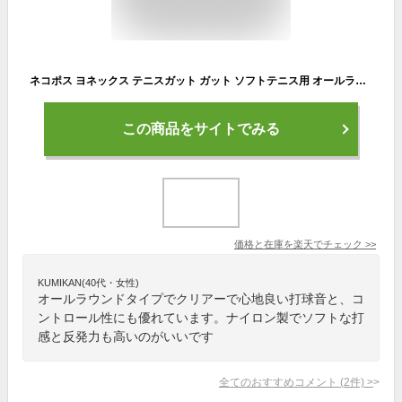
ネコポス ヨネックス テニスガット ガット ソフトテニス用 オールラウンド ナイロン バランス ワインディング加工 ベイシス スポーツ 運動 テニス ソフトテニス 白 ホワイト YONEX SGBA
この商品をサイトでみる
価格と在庫を
楽天
でチェック
>>
KUMIKAN(40代・女性)
オールラウンドタイプでクリアーで心地良い打球音と、コ
ントロール性にも優れています。ナイロン製でソフトな打
感と反発力も高いのがいいです
全てのおすすめコメント
(
2
件)
>