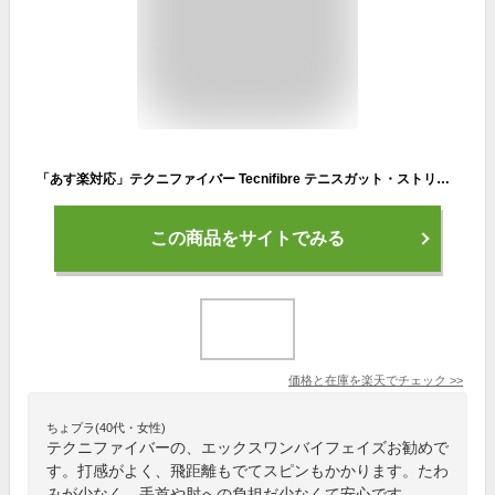
「あす楽対応」テクニファイバー Tecnifibre テニスガット・ストリング X-ONE BIPHASE （エックスワンバイフェイズ） 1.24mm TFG201 TFSG201『即日出荷』
この商品をサイトでみる
価格と在庫を
楽天
でチェック
>>
ちょプラ(40代・女性)
テクニファイバーの、エックスワンバイフェイズお勧めで
す。打感がよく、飛距離もでてスピンもかかります。たわ
みが少なく、手首や肘への負担だ少なくて安心です。