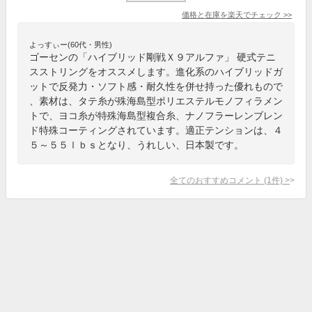
価格と在庫を
楽天
でチェック
>>
よっすぃー(60代・男性)
ゴーセンの「ハイブリッド剛戦Ｘ９アルファ」 硬式テニ
スストリングをオススメします。進化系のハイブリッドガ
ットで反発力・ソフト感・耐久性を併せ持った優れもので
、素材は、タテ糸が殊海島型ポリエステルモノフィラメン
トで、ヨコ糸が特殊海島型複合糸、ナノフラーレンブレン
ド特殊コーティングされています。適正テンションは、４
５～５５ｌｂｓとなり、うれしい、日本製です。
全てのおすすめコメント
(
1
件)
>