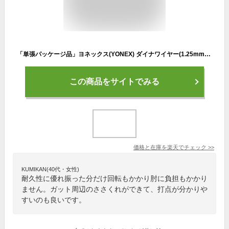
「単張パッケージ品」ヨネックス(YONEX) ダイナワイヤー(1.25mm／1.30mm) 硬式テニスガット ナイロン モノフィラメントガット 国内正規品 TGDW(18y11m)[次回使えるクーポンプレゼント]
この商品をサイトでみる
価格と在庫を
楽天
でチェック
>>
KUMIKAN(40代・女性)
耐久性に優れ振った分だけ回転もかかり肘に負担もかかり
ません。ガット周辺のささくれができて、打点が分かりや
すいのも良いです。