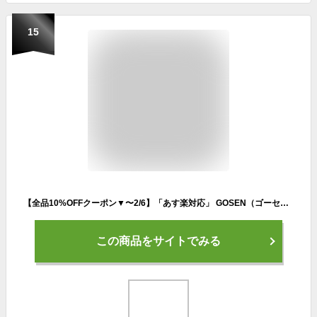
15
【全品10%OFFクーポン▼〜2/6】「あす楽対応」 GOSEN（ゴーセン）「ハイブリッド剛戦X9アルファ(HYBRID GOSEN X9α)(TS510)」 硬式テニスストリング（ガット）【KPI】『即日出荷』
この商品をサイトでみる