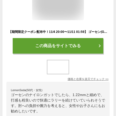
【期間限定クーポン配布中！11/4 20:00〜11/11 01:59】 ゴーセン(GOSEN) ナイロンモノ ウミシマAKプロ17 (1.22mm) (UMISHIMA AK PRO 17) TS708 硬式テニス ガット ストリング 【メール便可】 rkt
この商品をサイトでみる
価格と在庫を
楽天
でチェック
>>
LemonSoda(50代・女性)
ゴーセンのナイロンガットでしたら、1.22mmと細めで、
打感も程良いので快適にラリーを続けていていられそうで
す。肘への負担や腕力を考えると、女性やお子さんにもお
勧めしたいです。