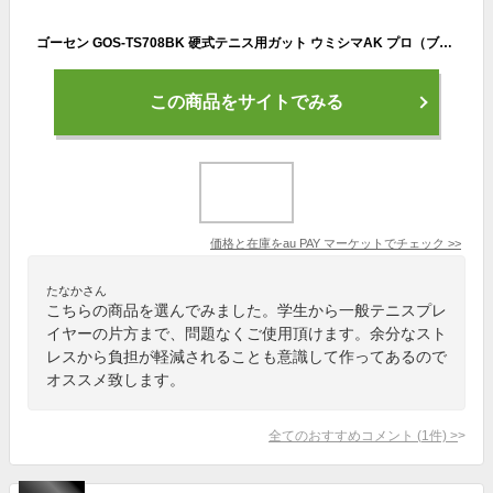
ゴーセン GOS-TS708BK 硬式テニス用ガット ウミシマAK プロ（ブラック）GOSEN[GOSTS708BK] 返品種別A
この商品をサイトでみる
価格と在庫を
au PAY マーケット
でチェック
>>
たなかさん
こちらの商品を選んでみました。学生から一般テニスプレ
イヤーの片方まで、問題なくご使用頂けます。余分なスト
レスから負担が軽減されることも意識して作ってあるので
オススメ致します。
全てのおすすめコメント
(
1
件)
>