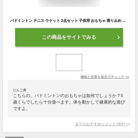
バドミントン テニス ラケット 2点セット 子供用 おもちゃ 滑り止め 3歳-10歳に適用 軽量 スポーツ用品 携帯便利 室内屋外 レジャー アウトドア
この商品をサイトでみる
価格と在庫を
楽天
でチェック
>>
だんご鼻
こちらの、バドミントンのおもちゃは如何でしょうか？5
歳くらでしたら十分遊べます。体を動かして健康的な遊び
ですよ。
全てのおすすめコメント
(
9
件)
>