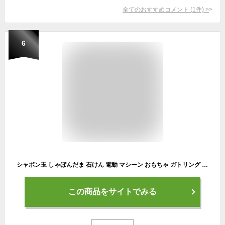
全てのおすすめコメント
(
1
件)
>
6
シャボン玉 しゃぼんだま 石けん 電動 マシーン おもちゃ ガトリング バブルガン バブルマシン 大量噴射 自動式しゃぼん 自動バブルガン 子ども 外遊び ギフト 誕生日 結婚式 写真撮影 インスタ映え 送料無料
この商品をサイトでみる