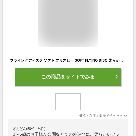
フライングディスク ソフト フリスビー SOFT FLYING DISC 柔らかい パステルカラー キッズ 子供 おしゃれ かわいい アウトドア おもちゃ キャンプ ピクニック 行楽 外遊び 犬 ペット 運動 公園 仲間 家族 友達 安全 メール便
この商品をサイトでみる
価格と在庫を
楽天
でチェック
>>
どんどん(50代・男性)
3～5歳のお子様が公園などでの外遊びに、柔らかいフラ