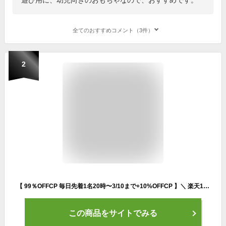
全てのおすすめコメント（3件）
2
【 99％OFFCP 毎日先着1名20時〜3/10まで+10%OFFCP 】＼ 楽天1位 ／ けんけんぱリング 36cm パステルカラー 10本セット 室内遊び 外遊び ケンケンパ こども 幼児 キッズ 運動遊び 室内 体幹 グッズ 遊び トレーニング おもちゃ スポーツ 知育玩具 幼稚園 保育園 年長
この商品をサイトでみる