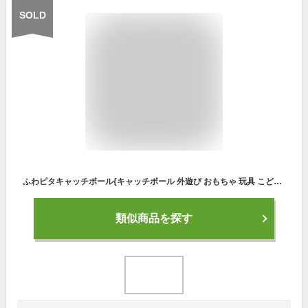
SOLD
ふわピタキャッチボール{キャッチボール 外遊び おもちゃ 玩具 こども キッズ 子供 幼児 ボール 公園 アウトドア 販促 子ども会 施設}[子供会 保育園 幼稚園 景品 イベント お祭り プレゼント 人気]【色柄指定不可】
類似商品を探す