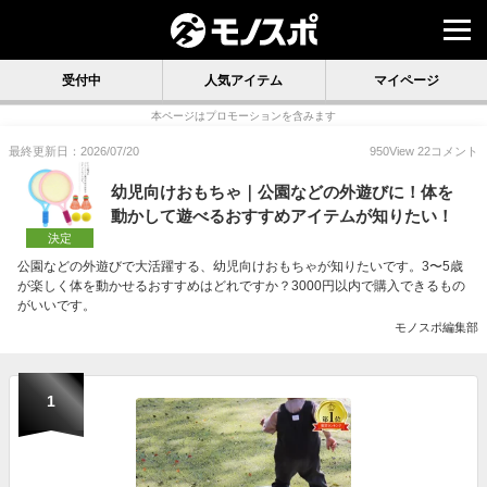
受付中
人気アイテム
マイページ
本ページはプロモーションを含みます
最終更新日：2026/07/20
950
View
22
コメント
幼児向けおもちゃ｜公園などの外遊びに！体を
動かして遊べるおすすめアイテムが知りたい！
決定
公園などの外遊びで大活躍する、幼児向けおもちゃが知りたいです。3〜5歳
が楽しく体を動かせるおすすめはどれですか？3000円以内で購入できるもの
がいいです。
モノスポ編集部
1