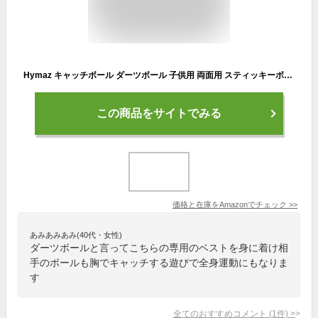
Hymaz キャッチボール ダーツボール 子供用 両面用 スティッキーボール ボール当て ストレス解消 外遊び 屋外遊び 子供おもちゃ 公園 運動 スポーツ おもちゃ (赤+ブルー)
この商品をサイトでみる
価格と在庫を
Amazon
でチェック
>>
あみあみあみ(40代・女性)
ダーツボールと言ってこちらの専用のベストを身に着け相
手のボールも胸でキャッチする遊びで全身運動にもなりま
す
全てのおすすめコメント
(
1
件)
>