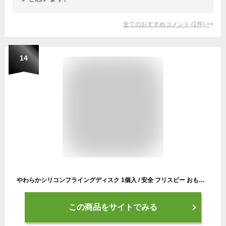
全てのおすすめコメント
(
1
件)
>
14
やわらかシリコンフライングディスク 1個入 / 安全 フリスビー おもちゃ 運動 外遊び キッズ 子供 体育 遊び 幼稚園 保育園 男の子 女の子 こども会 子ども会 子供会 プレゼント クリスマス会 景品 イベント アーテック artec 【ゆうパケット対応】
この商品をサイトでみる