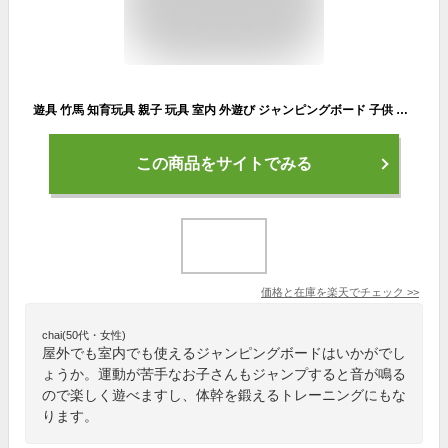
遊具 竹馬 知育玩具 親子 玩具 室内 外遊び ジャンピングボード 子供 家庭用 フィットネス 誕生日 遊具 おもちゃ キッズ 子ども こども 小学生 男の子 女の子 ギフト 幼稚園 保育園 子供 外出自粛 巣篭もり ホッピング バランス ジャンプ ポゴ
この商品をサイトでみる
価格と在庫を
楽天
でチェック
>>
chai(50代・女性)
屋外でも室内でも使えるジャンピングボードはいかがでし
ょうか。運動が苦手なお子さんもジャンプすると音が鳴る
ので楽しく遊べますし、体幹を鍛えるトレーニングにもな
ります。