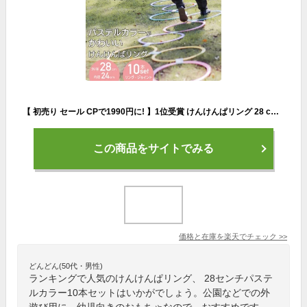
【 初売り セール CPで1990円に! 】1位受賞 けんけんぱリング 28 cm パステルカラー 10本セット ケンケンパ リング 輪っか 幼児 知育 室内 室内遊び 外遊び キッズ おもちゃ スポーツ 知育玩具 フラフープ 幼稚園 保育園 リトミック 子供 運動 体育 輪投げ 誕生日プレゼント
この商品をサイトでみる
価格と在庫を
楽天
でチェック
>>
どんどん(50代・男性)
ランキングで人気のけんけんぱリング、 28センチパステ
ルカラー10本セットはいかがでしょう。公園などでの外
遊び用に、幼児向きのおもちゃなので、おすすめです。