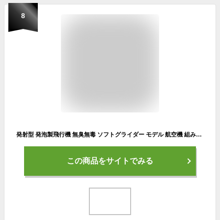
8
発射型 発泡製飛行機 無臭無毒 ソフトグライダー モデル 航空機 組み立て飛行機 慣性フォーム 回転飛行 軽量 誕生日 子供の贈り物 外遊び 公園 屋外 室内 アウトドア スポーツ おもちゃ(レッド)
この商品をサイトでみる