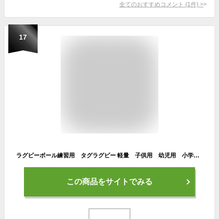
全てのおすすめコメント
(
1
件)
>
17
ラグビーボール練習用 タグラグビー 軽量 子供用 幼児用 小学校用 柔らかい ソフト ジュニア お遊び用 レクリエーション 黄色 イエロー アカバネ(AKABANE) F-2710沖縄・離島送料別途
この商品をサイトでみる