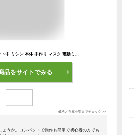
限定糸セットプレゼント中 ミシン 本体 手作り マスク 電動ミシン コンパクト電動ミシン 電子ミシン 初心者 コンピュータミシン 機能充実 簡単操作 コンパクト ラビングPRICE【送料無料】###ミシン505B-###
商品をサイトでみる
価格と在庫を
楽天
でチェック
>>
しょうか。コンパクトで操作も簡単で初心者の方でも