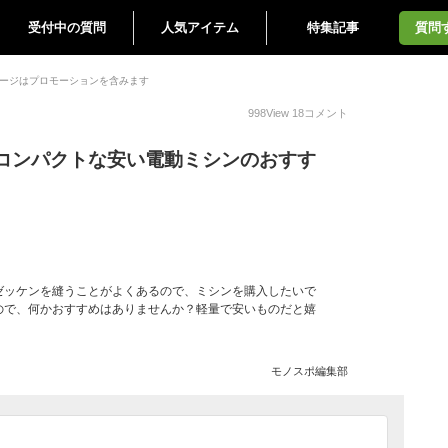
受付中の質問
人気アイテム
特集記事
質問
ージはプロモーションを含みます
998
View
18
コメント
コンパクトな安い電動ミシンのおすす
ゼッケンを縫うことがよくあるので、ミシンを購入したいで
ので、何かおすすめはありませんか？軽量で安いものだと嬉
モノスポ編集部