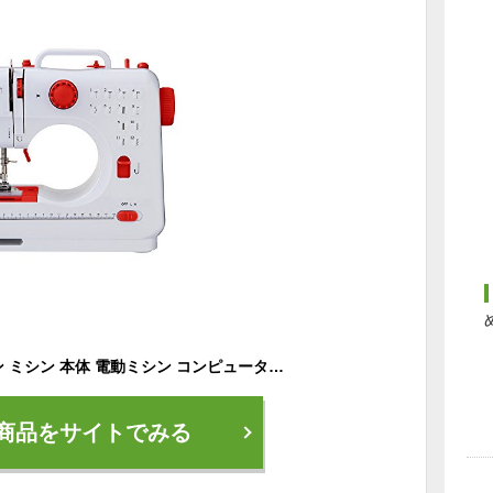
コンパクト電動ミシン ミシン 本体 電動ミシン コンピュータミシン 機能充実 手元照明 簡単操作 フリーアーム レッド ピンク パープル (レッド)
商品をサイトでみる