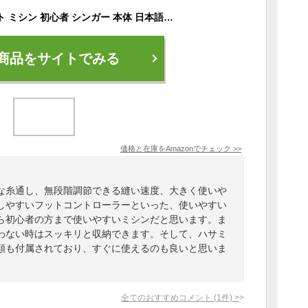
電動ミシン コンパクト ミシン 初心者 シンガー 本体 日本語説明書 スピード調節 コンピュータミシン 機能充実 簡単操作 フリーアーム DIY手作りマスク用
商品をサイトでみる
価格と在庫を
Amazon
でチェック
>>
な糸通し、無段階調節できる縫い速度、大きく使いや
しやすいフットコントローラーといった、使いやすい
ら初心者の方まで使いやすいミシンだと思います。ま
わない時はスッキリと収納できます。そして、ハサミ
類も付属されており、すぐに使えるのも良いと思いま
全てのおすすめコメント
(
1
件)
>