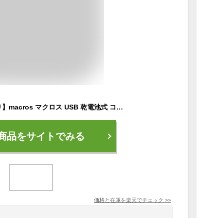
【あす楽】【在庫あり】macros マクロス USB 乾電池式 コンパクト 手乗り ミシン リトコ 小型ミシン 裾上げ DIY MEH-115【/srm】
商品をサイトでみる
価格と在庫を
楽天
でチェック
>>