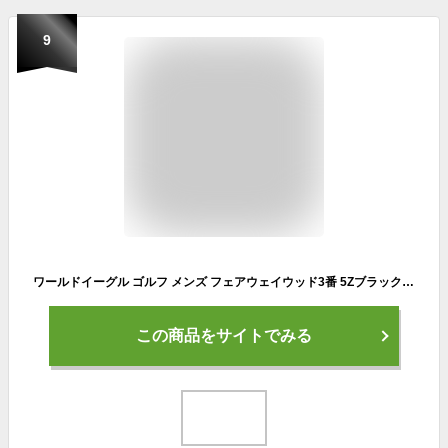
9
ワールドイーグル ゴルフ メンズ フェアウェイウッド3番 5Zブラック ボールが上がりやすい設計 振り抜き安いヘッド形状 初心者の方にもおすすめ 井戸木プロ推薦 専用ヘッドカバー付き 右用 フレックスRとS【add−option】
この商品をサイトでみる