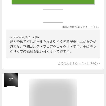
価格と在庫を
楽天
でチェック
>>
LemonSoda(50代・女性)
割と軽めですしボールを捉えやすく弾道が高く上がるのが
魅力な、本間ゴルフ・フェアウェイウッドです。手に持つ
グリップの感触も吸い付くようで◎です。
全てのおすすめコメント
(
1
件)
>
17