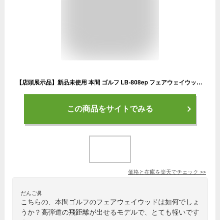
【店頭展示品】新品未使用 本間 ゴルフ LB-808ep フェアウェイウッド 限定 モデル 3W 5W 7W VIZARD For ep R SR S 飛距離 軽量 LB ホンマ HONMA
この商品をサイトでみる
価格と在庫を
楽天
でチェック
>>
だんご鼻
こちらの、本間ゴルフのフェアウェイウッドは如何でしょ
うか？高弾道の飛距離が出せるモデルで、とても軽いです