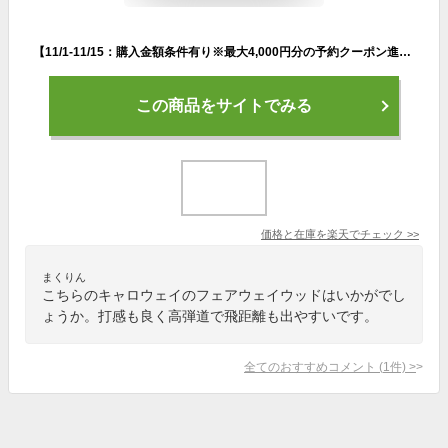
【11/1-11/15：購入金額条件有り※最大4,000円分の予約クーポン進呈】キャロウェイ ローグ ROGUE ST MAX D FAIRWAYWOODS ゴルフ フェアウェイウッド VENTUS 5 2022年 メンズ Callaway【クーポン詳細はページ内バナーより確認】
この商品をサイトでみる
価格と在庫を
楽天
でチェック
>>
まくりん
こちらのキャロウェイのフェアウェイウッドはいかがでし
ょうか。打感も良く高弾道で飛距離も出やすいです。
全てのおすすめコメント
(
1
件)
>