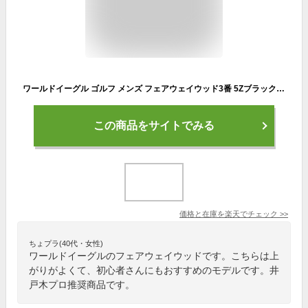
ワールドイーグル ゴルフ メンズ フェアウェイウッド3番 5Zブラック ボールが上がりやすい設計 振り抜き安いヘッド形状 初心者の方にもおすすめ 井戸木プロ推薦 専用ヘッドカバー付き 右用 フレックスRとS【ssfwwd】【add－option】
この商品をサイトでみる
価格と在庫を
楽天
でチェック
>>
ちょプラ(40代・女性)
ワールドイーグルのフェアウェイウッドです。こちらは上
がりがよくて、初心者さんにもおすすめのモデルです。井
戸木プロ推奨商品です。