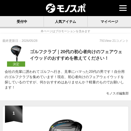
受付中
人気アイテム
マイページ
本ページはプロモーションを含みます
最終更新日：2026/05/28
791
View
21
コメント
ゴルフクラブ｜20代の初心者向けのフェアウェ
イウッドのおすすめを教えてください！
決定
会社の先輩に誘われてゴルフへ行き、見事にハマった20代の男です！自分用
のゴルフクラブを集めています！現在、初心者向けのフェアウェイウッドを
探しているのですが、何かおすすめはありませんか？軽量のものでお願いし
ます！
モノスポ編集部
1