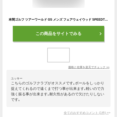
本間ゴルフ ツアーワールド GS メンズ フェアウェイウッド SPEEDTUNED48 カーボンシャフト 2021年モデル HONMA T//WORLD
この商品をサイトでみる
価格と在庫を
楽天
でチェック
>>
ユッキー
こちらのゴルフクラブがオススメです｡ボールをしっかり
捉えてくれるので遠くまで打つ事が出来ます｡軽いので力
強く振る事が出来ます｡耐久性があるので欠けたりしない
です｡
全てのおすすめコメント
(
1
件)
>