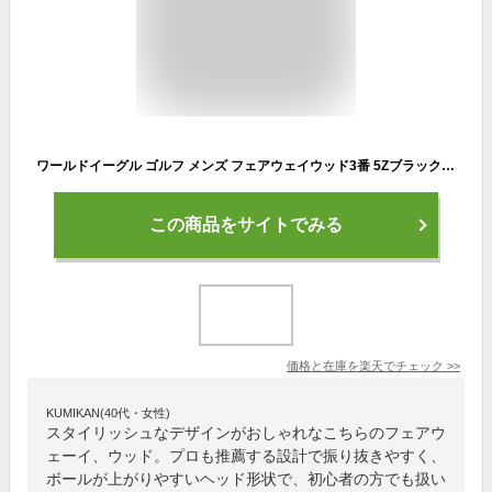
ワールドイーグル ゴルフ メンズ フェアウェイウッド3番 5Zブラック ボールが上がりやすい設計 振り抜き安いヘッド形状 初心者の方にもおすすめ 井戸木プロ推薦 専用ヘッドカバー付き 右用 フレックスRとS【ssfwwd】【add−option】
この商品をサイトでみる
価格と在庫を
楽天
でチェック
>>
KUMIKAN(40代・女性)
スタイリッシュなデザインがおしゃれなこちらのフェアウ
ェーイ、ウッド。プロも推薦する設計で振り抜きやすく、
ボールが上がりやすいヘッド形状で、初心者の方でも扱い