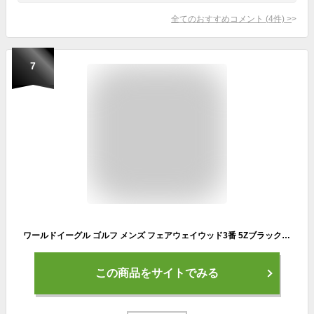
全てのおすすめコメント
(
4
件)
>
7
ワールドイーグル ゴルフ メンズ フェアウェイウッド3番 5Zブラック ボールが上がりやすい設計 振り抜き安いヘッド形状 初心者の方にもおすすめ 井戸木プロ推薦 専用ヘッドカバー付き 右用 フレックスRとS【add－option】
この商品をサイトでみる