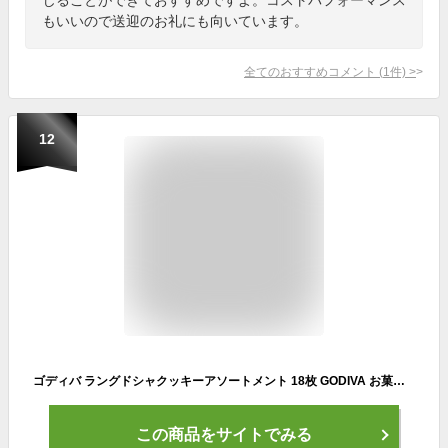
もいいので送迎のお礼にも向いています。
全てのおすすめコメント
(
1
件)
>
12
ゴディバ ラングドシャクッキーアソートメント 18枚 GODIVA お菓子 菓子折り 詰め合わせ クッキー セット 焼き菓子 退職 個包装 内祝い お返し 出産 結婚 香典返し 2000円 スイーツ 祝い おしゃれ ギフト プレゼント 手土産 冬ギフト バレンタイン 帰省 手土産
この商品をサイトでみる