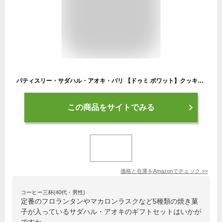
パティスリー・サダハル・アオキ・パリ 【ドゥミ ボワット】クッキー ギフト お菓子 焼き菓子 手提げ袋付き サダハルアオキ バレンタイン
この商品をサイトでみる
価格と在庫を
Amazon
でチェック
>>
コーヒー三杯(40代・男性)
定番のフロランタンやマカロンラスクなど5種類の焼き菓
子が入っているサダハル・アオキのギフトセットはいかが
ですか。