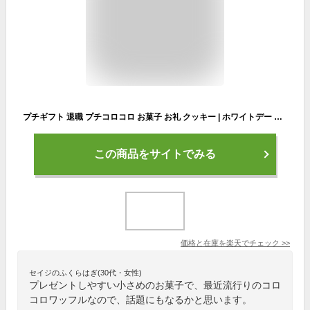
プチギフト 退職 プチコロコロ お菓子 お礼 クッキー | ホワイトデー お返し コロコロワッフル 出産内祝い ギフト スイーツ 洋菓子 焼き菓子 焼菓子 内祝い お取り寄せ 誕生日プレゼント ありがとう メッセージ おしゃれ 手土産 卒業 お世話になりました 異動 子供 卒業祝い
この商品をサイトでみる
価格と在庫を
楽天
でチェック
>>
セイジのふくらはぎ(30代・女性)
プレゼントしやすい小さめのお菓子で、最近流行りのコロ
コロワッフルなので、話題にもなるかと思います。