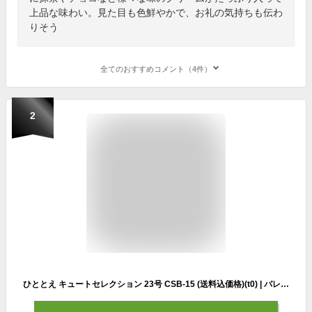
上品な味わい。見た目も色鮮やかで、お礼の気持ちも伝わ
りそう
全てのおすすめコメント（4件）
2
ひととえ キュートセレクション 23号 CSB-15 (送料込価格)(t0) | バレンタインデー 送料無料 内祝い お祝い お返し ギフト 誕生日 プレゼント お礼 ご挨拶 出産内祝い 快気祝い お供え 香典返し 人気 お菓子 菓子折り フルーツカステラ クッキー 焼菓子 CSA-15後継品