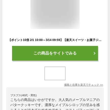
【ポイント10倍 2/1 10:00～3/14 09:59】【楽天スイーツ・お菓子ジャンル1位獲得！】メープルバタークッキー9枚入 ホワイトデー お菓子ザ・メープルマニア お菓子 ギフト 詰め合わせ 個包装 クッキー ラングドシャ 焼き菓子 洋菓子 プレゼント 内祝い お祝い お礼
この商品をサイトでみる
価格と在庫を
楽天
でチェック
>>
プスプス(40代・男性)
こちらの商品はいかがですか。大人気のメープルマニアの
バタークッキーです。濃厚なメイプルシロップの甘みを感
じることができておすすめですよ。コストパフォーマンス