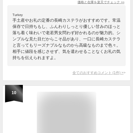
価格と在庫を
楽天
でチェック
>>
Turkey
手土産やお礼の定番の長崎カステラがおすすめです。常温
保存で日持ちもし、ふんわりしっとり優しい甘みのほっと
落ち着く味わいで老若男女問わず好かれるのが魅力的。シ
ンプルな見た目だからこそ品があり、一口に長崎カステラ
と言ってもリーズナブルなものから高級なものまで色々。
相手に値段を感じさせず、気を遣わせることなくお礼の気
持ちを伝えられますよ。
全てのおすすめコメント
(
1
件)
>
10