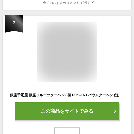
全てのおすすめコメント（2件）
7
銀座千疋屋 銀座フルーツクーヘン 8個 PGS-163 バウムクーヘン (送料込価格) (t0) | バレンタインデー 送料無料 内祝い お祝い お返し お祝い返し ギフト 誕生日 プレゼント お礼 出産内祝い お供え 香典返し 人気 おすすめ お菓子 菓子折り バームクーヘン スイーツ
この商品をサイトでみる