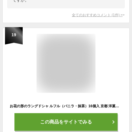
全てのおすすめコメント
(
1
件)
>
19
お花の形のラングドシャ ルフル（バニラ・抹茶）16個入 京都 洋菓子 焼菓子 ハート型 ラングドシャ スイーツ ギフト お中元 御中元 お菓子 プレゼント 内祝い 手土産 詰め合わせ 個包装 お祝い お返し 誕生日 お取り寄せ のし 出産祝 お土産 セット ハート 花びら
この商品をサイトでみる