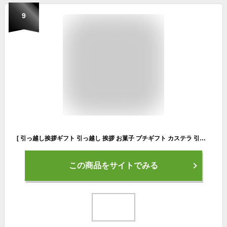
9
[ 引っ越し挨拶ギフト 引っ越し 挨拶 お菓子 プチギフト カステラ 引越し 粗品 お礼 のし付き 熨斗 品物 手土産 異動 転勤 御挨拶 引っ越し挨拶品 引っ越しギフト 挨拶回り 引っ越しの挨拶 大量注文 ] 長崎カステラ0.6号 T600
この商品をサイトでみる