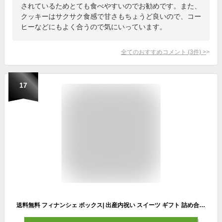
されているためとても食べやすいのでお勧めです。また、
クッキーはサクサク食感で甘さもちょうど良いので、コー
ヒーなどにもよく合うので気にいっています。
全てのおすすめコメント
(
3
件)
>
17
送料無料 フィナンシェ ボックス| 出産内祝い スイーツ ギフト 詰め合わせ 焼き菓子 5個入り お菓子 法事 送る 神戸 お取り寄せ 内祝い お返し 結婚 御礼 グレゴリーコレ お土産 スウィーツ 焼菓子 菓子 個包装 洋菓子 お祝い お礼 手土産 プレゼント お彼岸