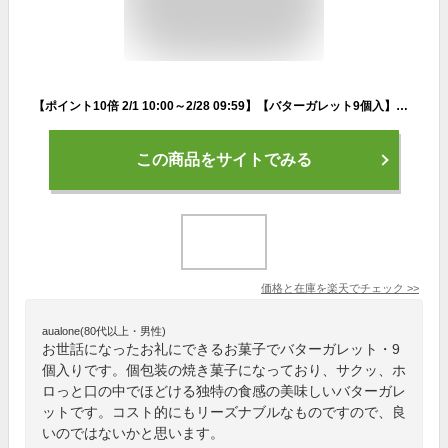
【ポイント10倍 2/1 10:00～2/28 09:59】【バターガレット9個入】お菓子 バターバトラー お菓子 ギフト 個包装 スイーツ フィナンシェ 焼き菓子 洋菓子 プレゼント 内祝い お返し お祝い 出産祝い 結婚 お礼 職場 退職 ご挨拶 東京 お土産 手土産 ホワイトデー
この商品をサイトでみる
価格と在庫を
楽天
でチェック
>>
aualone(80代以上・男性)
お世話になったお礼にできるお菓子でバターガレット・9
個入りです。個包装の焼き菓子になっており、サクッ、ホ
ロっと口の中でほどける独特の食感の美味しいバターガレ
ットです。コスト的にもリーズナブルなものですので、良
いのではないかと思います。