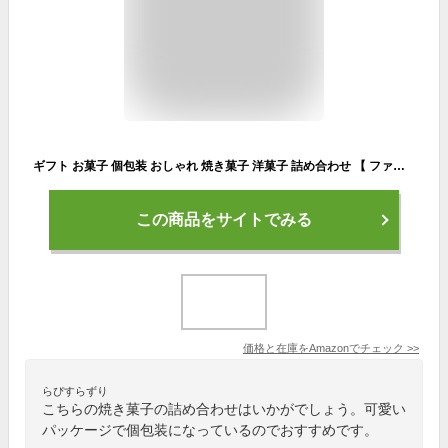
ギフト お菓子 個包装 おしゃれ 焼き菓子 洋菓子 詰め合わせ 【 ファクトリーシン 森のスイーツ工房 】 スイーツ デザート ご褒美 お祝い 贈り物 手土産 プレゼント 贈答 お中元 自宅用 お取り寄せ ～ 焼き菓子11個入り ～
この商品をサイトでみる
価格と在庫を
Amazon
でチェック
>>
らぴすらずり
こちらの焼き菓子の詰め合わせはいかがでしょう。可愛い
パッケージで個包装になっているのでおすすめです。