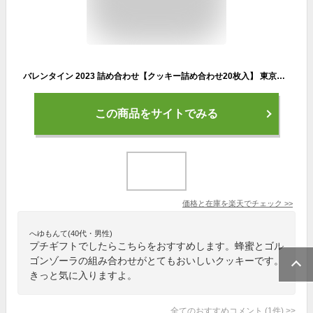
バレンタイン 2023 詰め合わせ【クッキー詰め合わせ20枚入】 東京ミルクチーズ工場 あす楽 スイーツ 焼き菓子 クッキー 詰合せ おつまみ チーズ カマンベール ゴルゴンゾーラ 蜂蜜プレゼント 東京 お土産 スイーツ 内祝い お礼 お返し
この商品をサイトでみる
価格と在庫を
楽天
でチェック
>>
へゆもんて(40代・男性)
プチギフトでしたらこちらをおすすめします。蜂蜜とゴル
ゴンゾーラの組み合わせがとてもおいしいクッキーです。
きっと気に入りますよ。
全てのおすすめコメント
(
1
件)
>