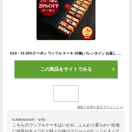
1/14・15 20%クーポン ワッフル ケーキ 10個| バレンタイン お返し お菓子 洋菓子 ギフト 送料無料 退職 出産内祝い 内祝い 詰め合わせ ワッフルケーキ お取り寄せスイーツ スイーツ 手土産 プレゼント お礼 バレンタインデー 2024 チョコ以外 会社 小分け 産休 誕生日 結婚
この商品をサイトでみる
価格と在庫を
楽天
でチェック
>>
KUMIKAN(40代・女性)
こちらのワッフルケーキはいかが。ふんわり柔らかい生地
に抹茶やチョコなど様々な味のクリームがたっぷり入って