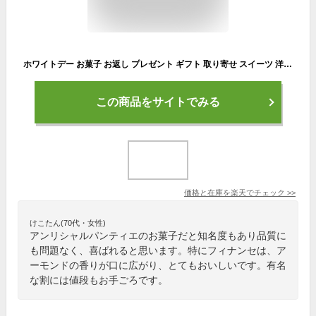
ホワイトデー お菓子 お返し プレゼント ギフト 取り寄せ スイーツ 洋菓子 お祝い お礼 個包装 のし対応 退職 お配り お供えHFM-12N2 フィナンシェ・マドレーヌ詰合せ 8個入
この商品をサイトでみる
価格と在庫を
楽天
でチェック
>>
けこたん(70代・女性)
アンリシャルパンティエのお菓子だと知名度もあり品質に
も問題なく、喜ばれると思います。特にフィナンセは、ア
ーモンドの香りが口に広がり、とてもおいしいです。有名
な割には値段もお手ごろです。