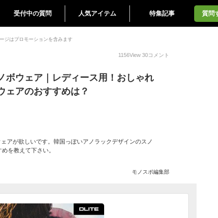
受付中の質問
人気アイテム
特集記事
質問
ージはプロモーションを含みます
1156
View
30
コメント
ノボウェア｜レディース用！おしゃれ
ウェアのおすすめは？
ボウェアが欲しいです。韓国っぽいアノラックデザインのスノ
すめを教えて下さい。
モノスポ編集部