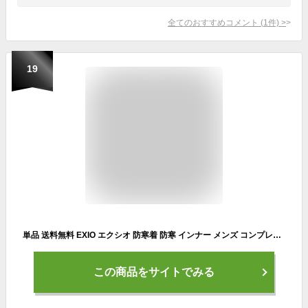
全てのおすすめコメント
(
1
件)
>
19
単品 送料無料 EXIO エクシオ 防寒着 防寒 インナー メンズ コンプレッション ウェア アンダーシャツ タイツ 裏起毛 M-2XL ヒートテック 極暖 長袖丸首 長袖ハイネック 前開きタイツ 前閉じタイツ 冬 暖 発熱 スポーツ ジャージ 防風 下着 肌着 ゴルフ ネコポス あす楽
この商品をサイトでみる