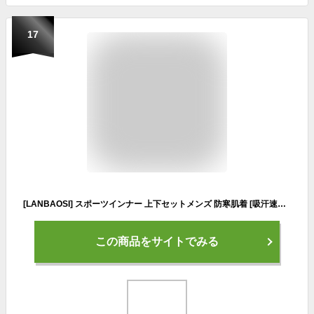
17
[LANBAOSI] スポーツインナー 上下セットメンズ 防寒肌着 [吸汗速乾 発熱保温] ランニング コンプレッション ウェア 加圧長袖シャツ＆タイツ セットアップ アウトドア スキー 作業 登山 サッカー アンダーウェアブラック03L
この商品をサイトでみる