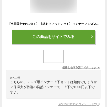
【土日限定★P10倍！】 【訳あり アウトレット】 インナー メンズ 2枚組 冬 長袖 半袖 Vネック V首 クルーネック 丸首 タイツ 下着 肌着 9分袖 黒 秋冬 防寒 抗菌 防臭 あったかインナー アンダーシャツ 上下 寒さ対策
この商品をサイトでみる
価格と在庫を
楽天
でチェック
>>
だんご鼻
こちらの、メンズ用インナー上下セットは如何でしょうか
？保温力が抜群の発熱インナーで、上下で1000円以下で
すよ。
全てのおすすめコメント
(
1
件)
>