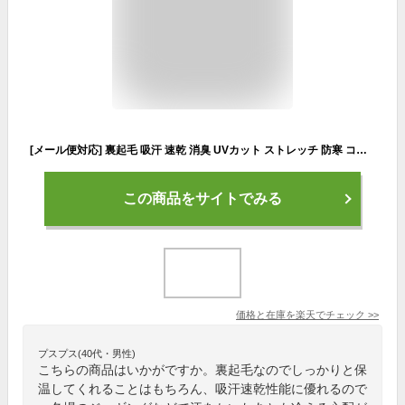
[メール便対応] 裏起毛 吸汗 速乾 消臭 UVカット ストレッチ 防寒 コンプレッション インナー ウェア ハイネック アンダーシャツ 長袖 Tシャツ タートル メンズ 大きいサイズ 4L 5L 秋冬 冬用 自転車 スポーツ 作業着 作業服 白 黒 赤 青 グレー おたふく手袋 JW-170
この商品をサイトでみる
価格と在庫を
楽天
でチェック
>>
プスプス(40代・男性)
こちらの商品はいかがですか。裏起毛なのでしっかりと保
温してくれることはもちろん、吸汗速乾性能に優れるので