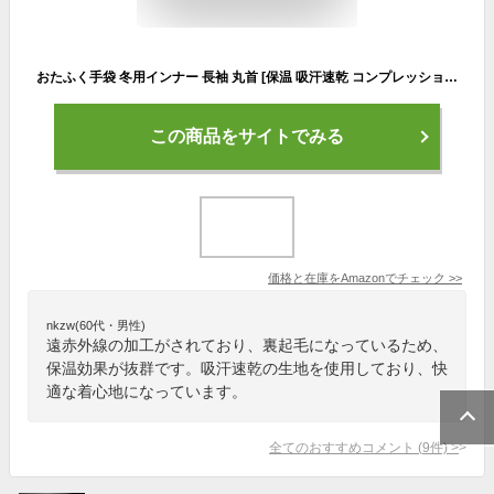
おたふく手袋 冬用インナー 長袖 丸首 [保温 吸汗速乾 コンプレッション メンズ] JW-174 ブラック M
この商品をサイトでみる
価格と在庫を
Amazon
でチェック
>>
nkzw(60代・男性)
遠赤外線の加工がされており、裏起毛になっているため、
保温効果が抜群です。吸汗速乾の生地を使用しており、快
適な着心地になっています。
全てのおすすめコメント
(
9
件)
>