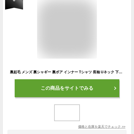
裏起毛 メンズ 裏シャギー 裏ボア インナー Tシャツ 長袖 Uネック 下着 暖かい 着る毛布 長袖tシャツ スパッツ 暖パンツ レギンス 防寒 秋冬 トップス 股引 黒 紺 全2色 ジェネレス
この商品をサイトでみる
価格と在庫を
楽天
でチェック
>>