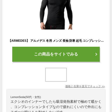
【ARMEDES】 アルメデス 冬用 メンズ 長袖 防寒 起毛 コンプレッションインナー タートルネック ハイネック 加圧シャツ 伸縮性 吸汗速乾 スポーツインナー テックフィット メンズ 長袖 UVカット 紫外線対策 通気性 速乾性 送料無料 M-2XL 全3色 AR25
この商品をサイトでみる
価格と在庫を
楽天
でチェック
>>
LemonSoda(50代・女性)
エクシオのインナーでしたら吸湿発熱素材で極めて暖かく
、コンプレッションタイプなので疲れにくいので外出にも
スポーツ時にもお勧めしたいです。