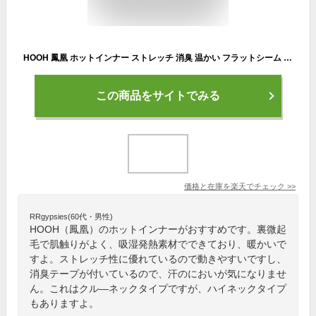
HOOH 鳳凰 ホットインナー ストレッチ 消臭 温かい フラットシーム 裏微起毛 柔らかい 低刺激コットン 作業服 作業着 村上被服 秋冬 mh-485
この商品をサイトでみる
価格と在庫を
楽天
でチェック
>>
RRgypsies(60代・男性)
HOOH（鳳凰）のホットインナーがおすすめです。裏微起
毛で肌触りがよく、吸湿発熱素材でできており、暖かいで
すよ。ストレッチ性に優れているので動きやすいですし、
消臭テープが付いているので、汗のにおいが気になりませ
ん。これはクル―ネックタイプですが、ハイネックタイプ
もありますよ。