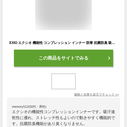
EXIO エクシオ 機能性 コンプレッション インナー 防寒 抗菌防臭 吸汗速乾 ストレッチ プレミアム起毛 ヒートテック 長袖 ハイネック メンズ M-2XL 全3色 冬 W-EX-22 送料無料
この商品をサイトでみる
価格と在庫を
楽天
でチェック
>>
memory512(50代・男性)
エクシオの機能性コンプレッションインナーです。吸汗速
乾性に優れ、ストレッチ性もよいので動きやすく機能的で
す。抗菌防臭機能があり臭くなりません。