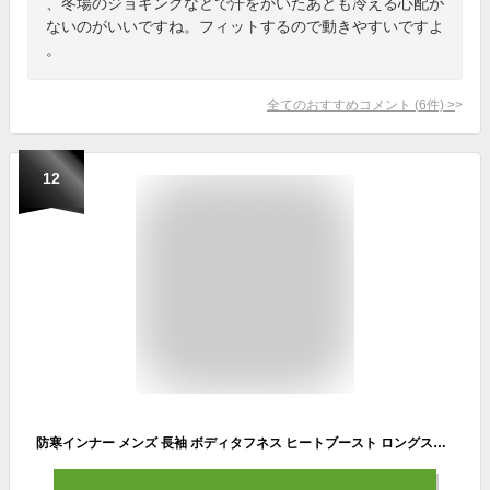
、冬場のジョギングなどで汗をかいたあとも冷える心配が
ないのがいいですね。フィットするので動きやすいですよ
。
全てのおすすめコメント
(
6
件)
>
12
防寒インナー メンズ 長袖 ボディタフネス ヒートブースト ロングスリーブ ハイネックシャツ おたふく手袋 JW-186 冬用インナー コンプレッション 微細裏起毛 遠赤外線加工 スピード消臭 パワーストレッチ 吸汗速乾 トリプル保温