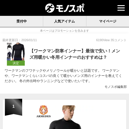
受付中
人気アイテム
マイページ
本ページはプロモーションを含みます
最終更新日：2026/01/11
6190
View
35
コメント
【ワークマン防寒インナー】最強で安い！メン
ズ用暖かい冬用インナーのおすすめは？
決定
ワークマンのフワテックやメリノウールが暖かいと話題です。 ワークマン
や、ワークマンくらいコスパの良くて暖かいメンズ用のインナーを教えてく
ださい。 冬の外出時やランニングなどで使いたいです。
モノスポ編集部
1