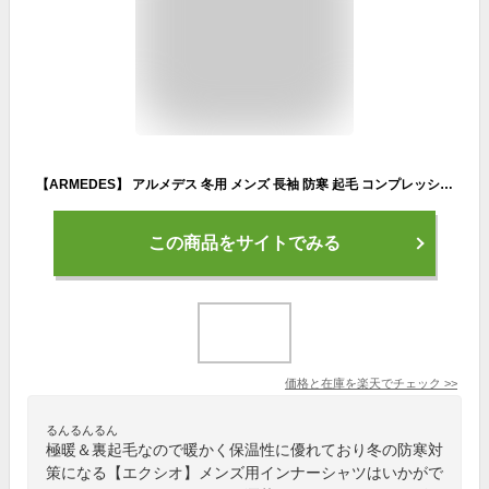
【ARMEDES】 アルメデス 冬用 メンズ 長袖 防寒 起毛 コンプレッションインナー クールネック 加圧シャツ 伸縮性 吸汗速乾 スポーツインナー テックフィット メンズ 長袖 UVカット 紫外線対策 通気性 速乾性 スポーツインナー 送料無料 M-2XL 全3色 AR24
この商品をサイトでみる
価格と在庫を
楽天
でチェック
>>
るんるんるん
極暖＆裏起毛なので暖かく保温性に優れており冬の防寒対
策になる【エクシオ】メンズ用インナーシャツはいかがで