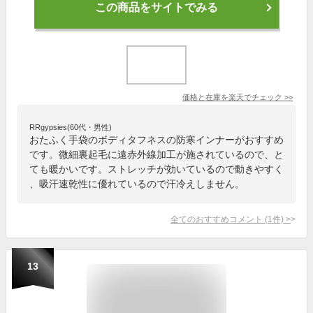
この商品をサイトでみる
価格と在庫を
楽天
でチェック
>>
RRgypsies(60代・男性)
おたふく手袋のボディタフネスの防寒インナーがおすすめ
です。微細裏起毛に遠赤外線加工が施されているので、と
ても暖かいです。ストレッチが効いているので動きやすく
、吸汗速乾性に優れているので汗冷えしません。
全てのおすすめコメント
(
1
件)
>
13