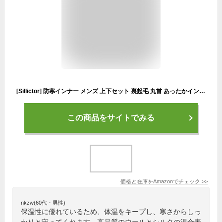
[Sillictor] 防寒インナー メンズ 上下セット 裏起毛 丸首 あったかインナー 上下 アンダーシャツ + 前開き ロングタイツ 保温 インナーウェア 【ウールとシルク入り】 冬用 YLM01-blk-XL（日本サイズM）
この商品をサイトでみる
価格と在庫を
Amazon
でチェック
>>
nkzw(60代・男性)
保温性に優れているため、体温をキープし、寒さからしっ
かりと守ってくれます。高品質のウールとシルクの混合素