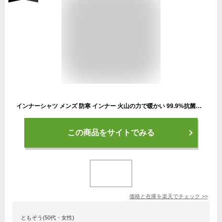
インナーシャツ メンズ 防寒 インナー 火山の力で暖かい 99.9%抗菌で臭くない 裏起毛 シャツ タートルネック あったかインナー 肌着 メンズ レディース 防寒インナー アンダーウェア 長袖 保温 冷え性 冷え性対策 冬 暖かいインナー あったかグッズ 防寒着 ラドウェザー
この商品をサイトでみる
価格と在庫を
楽天
でチェック
>>
ともぞう(50代・女性)