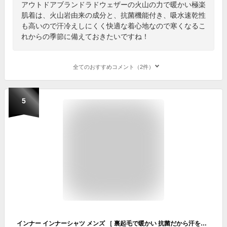
アウトドアブランドラドウェザーの火山の力で暖かい極楽
肌着は、火山岩由来の成分と、抗菌機能付き、吸水速乾性
も高いので汗冷えしにくく快適な着心地なので寒くなるこ
れからの季節に備えておきたいですね！
全てのおすすめコメント（2件）
5
インナー インナーシャツ メンズ ［ 裏起毛で暖かい 抗菌だから汗をかいても臭わない 4.8オンスの厚手で蓄熱 保温 ］ クルーネック シャツ あったかインナー 肌着 下着 防寒 防寒着 アンダーシャツ 長袖 寒さ対策 冷え性 春 秋 冬 人気 LAD WEATHER ラドウェザー