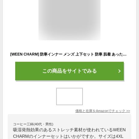
[WEEN CHARM] 防寒インナー メンズ 上下セット 防寒 肌着 あったかインナー ストレッチ 裏起毛 保温 中厚 前開き 長袖シャツ ズボン下 吸湿 発熱 柔らかい 冬服
この商品をサイトでみる
価格と在庫を
Amazon
でチェック
>>
コーヒー三杯(40代・男性)
吸湿発熱効果のあるストレッチ素材が使われているWEEN
CHARMのインナーセットはいかがですか。サイズは4XL