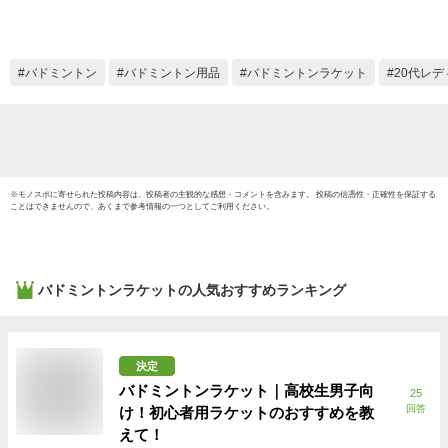
MP9LTG ケース付
badminton racket 羽
毛球拍 バドミントン
ラケットケース バド
バドミントン
バドミントン用品
バドミントンラケット
20代レデ
ミントン 初心者向け
※
モノスポ
に寄せられた投稿内容は、投稿者の主観的な感想・コメントを含みます。 投稿の信憑性・正確性を保証する
ことはできませんので、あくまで参考情報の一つとしてご利用ください。
バドミントンラケット
の人気おすすめランキング
決定
バドミントンラケット｜高校生男子向
25
回答
け！初心者用ラケットのおすすめを教
えて！