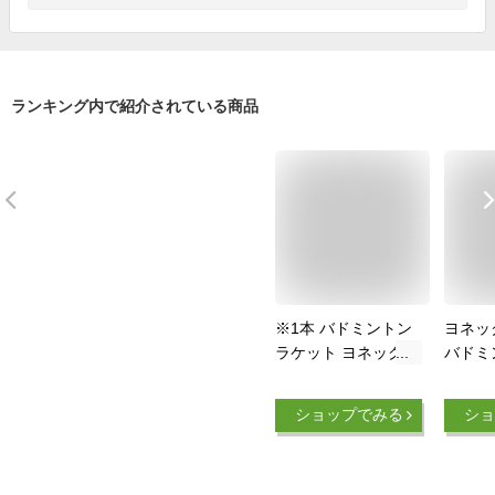
ランキング内で紹介されている商品
※1本 バドミントン
ヨネック
ラケット ヨネックス
バドミ
YONEX ガット張り
ト ナノ
上げ済 バドミントン
心者 
ショップでみる
ショ
ラケット マッスルパ
ンダー(1
ワー9LT MUSLE
NF200
POWER 9 LT