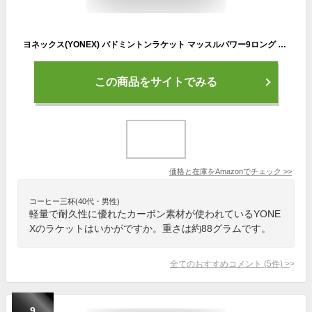
ヨネックス(YONEX) バドミントンラケット マッスルパワー9ロング フルカーボン マッスルパワーフレーム ブラック(007) MP9LG
この商品をサイトでみる
価格と在庫を
Amazon
でチェック
>>
コーヒー三杯(40代・男性)
軽量で耐久性に優れたカーボン素材が使われているYONE
Xのラケットはいかがですか。重さは約88グラムです。
全てのおすすめコメント
(
5
件)
>
9