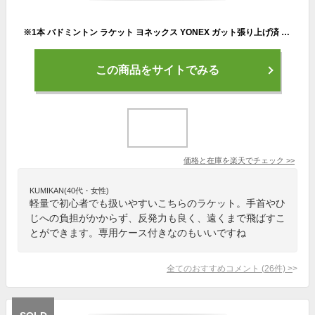
※1本 バドミントン ラケット ヨネックス YONEX ガット張り上げ済 バドミントンラケット マッスルパワー9LT MUSLE POWER 9 LT MP9LTG ケース付 badminton racket 羽毛球拍 バドミントン ラケットケース バドミントン 初心者向け
この商品をサイトでみる
価格と在庫を
楽天
でチェック
>>
KUMIKAN(40代・女性)
軽量で初心者でも扱いやすいこちらのラケット。手首やひ
じへの負担がかからず、反発力も良く、遠くまで飛ばすこ
とができます。専用ケース付きなのもいいですね
全てのおすすめコメント
(
26
件)
>