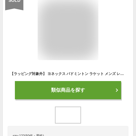
SOLD
【ラッピング対象外】 ヨネックス バドミントン ラケット メンズ レディース アストロクス33 YONEX BADMINTON ASTROX 33 AX33 中級 初級 初心者 ガット張り上げ 部活 サークル バドミントン バト スポーツ ブランド カーボン ガット 張り替え 張替
類似商品を探す
strv.122(50代・男性)