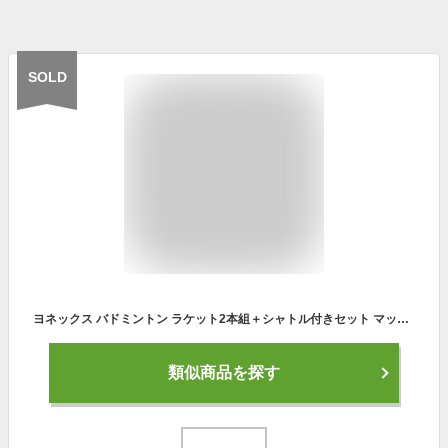
SOLD
ヨネックス バドミントン ラケット2本組＋シャトル付きセット マッスルパワー9ロング MP9LG ガット張上げ済み バドミントンラケット バトミントン 初心者 入門用 (007/ブラック×2本＋シャトル2個付き)
類似商品を探す