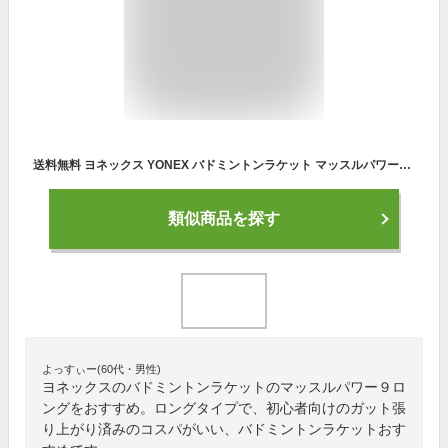
送料無料 ヨネックス YONEX バドミントンラケット マッスルパワー9ロング 張り上げ済み 10mm ロング ケース付き バドミントン ラケット 初心者 入門 クラブ 部活 練習 レジャー用 MP9LG 10%off
類似商品を探す
よっすぃー(60代・男性)
ヨネックスのバドミントンラケットのマッスルパワー９ロ
ングをおすすめ。ロングタイプで、初心者向けのガット張
り上がり済みのコスパがいい、バドミントンラケットおす