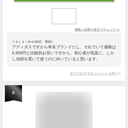
価格と在庫を
楽天
でチェック
>>
ＹＳＬＡＩＷ６(60代・男性)
アディダスですから有名ブランドだし、それでいて価格は
6,999円と比較的お安いですから、初心者が気楽に、しか
し信頼を置いて使うのに向いていると思います。
全てのおすすめコメント
(
1
件)
>
6