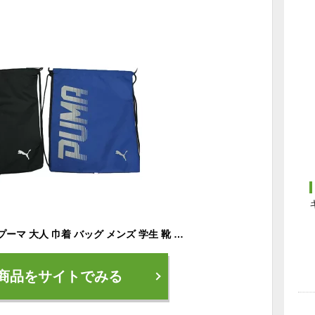
【10％OFF】PUMA プーマ 大人 巾着 バッグ メンズ 学生 靴 ナップサック リュック リュックサック ジュニア キッズ シューズ袋 おしゃれ 男の子 小学生 サッカー 野球 スポーツ ランニング 運動 カバン 学校 小学生 中学生 高校生 子供 黒 青 春 夏 秋 冬 運動
商品をサイトでみる