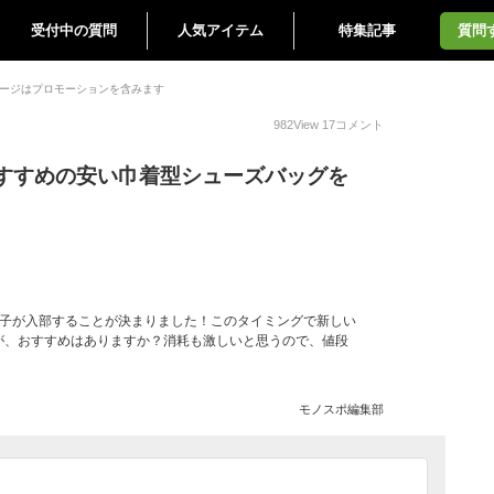
受付中の質問
人気アイテム
特集記事
質問
ージはプロモーションを含みます
982
View
17
コメント
すすめの安い巾着型シューズバッグを
息子が入部することが決まりました！このタイミングで新しい
が、おすすめはありますか？消耗も激しいと思うので、値段
！
モノスポ編集部