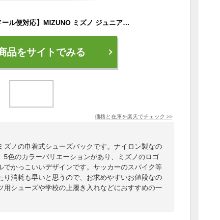
【お取り寄せ含】【メール便対応】MIZUNO ミズノ ジュニア シューズバック(M) シューズケース シューズ袋 巾着式 J1GZ1805 06 09 14 25 62 バレンタインデー V.D ホワイトデー W.D 新入学 プレゼント
商品をサイトでみる
価格と在庫を
楽天
でチェック
>>
ミズノの巾着式シューズバックです。ナイロン製なの
。5色のカラーバリエーションがあり、ミズノのロゴ
ルでかっこいいデザインです。サッカーのスパイク等
たり消耗も早いと思うので、お求めやすいお値段なの
ツ用シューズや学校の上履き入れなどにおすすめの一