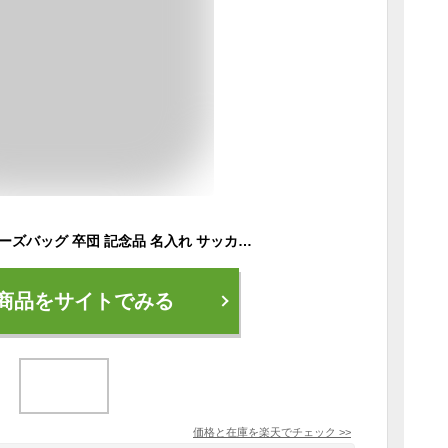
★即納★ 名入れ シューズバッグ 卒団 記念品 名入れ サッカー バスケケットボール 卒団記念品 卒部記念品 卒部記念 大人 巾着 シューズケース 子供 部活 先輩 引退 プレゼント スパイク入れ ユニフォーム 入れ 袋 部活巾着 卒団記念品卒部 アディダス ナイキ 好き
商品をサイトでみる
価格と在庫を
楽天
でチェック
>>