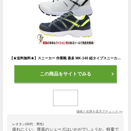
【★送料無料★】スニーカー 作業靴 喜多 MK-140 紐タイプスニーカー ジョギングシューズ 激安 破格 SALE ホワイト ネイビー 軽量 メンズ シューズ メッシュ 通学 学校 耐滑
この商品をサイトでみる
価格と在庫を
楽天
でチェック
>>
レオタン(60代・男性)
疲れにくい、厚底のシューズはいかがでしょうか。軽量で