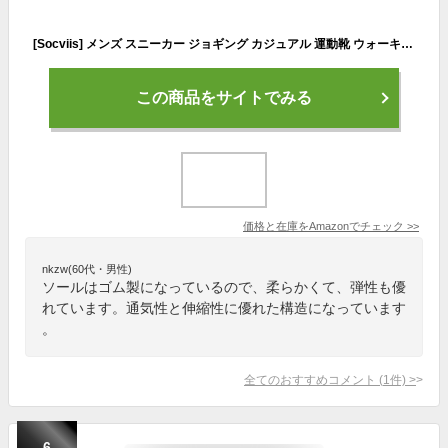
[Socviis] メンズ スニーカー ジョギング カジュアル 運動靴 ウォーキング 通気性 アウトドア トレーニングシューズ 学生 通学 サラリーマン ブラック/レッド 24.5 cm
この商品をサイトでみる
価格と在庫を
Amazon
でチェック
>>
nkzw(60代・男性)
ソールはゴム製になっているので、柔らかくて、弾性も優
れています。通気性と伸縮性に優れた構造になっています
。
全てのおすすめコメント
(
1
件)
>
6