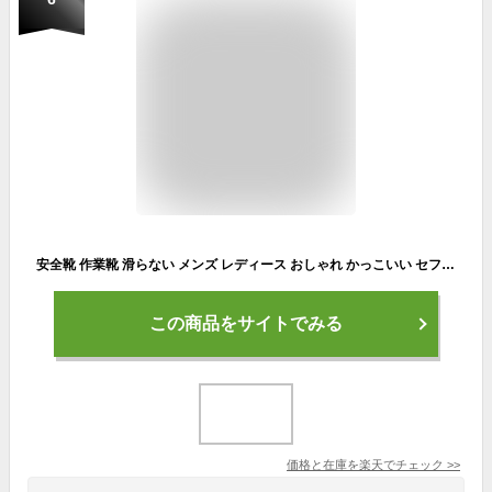
安全靴 作業靴 滑らない メンズ レディース おしゃれ かっこいい セフティーシューズ 安全スニーカー アークシューズ 先芯入り 鋼先芯 つま先ガード 靴 歩きやすい 疲れない 耐滑 踏み抜き防止 耐摩耗 男女兼用 【一部即納】
この商品をサイトでみる
価格と在庫を
楽天
でチェック
>>