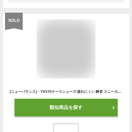
SOLD
[ニューバランス]・YK570ナースシューズ 疲れにくい 静音 スニーカー スリッポン ナースサンダル おしゃれ 軽量 メンズ レディース 黒 白 厚底 外反母趾 インヒール 2WAY 激安 セール おすすめ ランキング
類似商品を探す