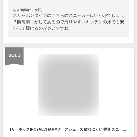
ちゃゆ(50代・女性)
スリッポンタイプのこちらのスニーカーはいかがでしょう
？防滑加工がしてあるので滑りやすいキッチンの床でも安
心して履けるのが良いですね。
SOLD
[リーボック]ROYALCHARMナースシューズ 疲れにくい 静音 スニーカー スリッポン ナースサンダル おしゃれ 軽量 メンズ レディース 黒 白 厚底 外反母趾 インヒール 2WAY 激安 セール おすすめ ランキング