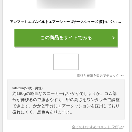
アンファミエゴムベルトエアーシューズナースシューズ 疲れにくい 静音 スニーカー スリッポン ナースサンダル おしゃれ 軽量 メンズ レディース 黒 白 保育士 激安 セール おすすめ ランキング 介護士 靴 アンファミエ
この商品をサイトでみる
価格と在庫を
楽天
でチェック
>>
tatataka(50代・男性)
約180gの軽量なスニーカーはいかがでしょうか。ゴム部
分が伸びるので履きやすく、甲の高さをワンタッチで調整
できます。かかと部分にエアークッションを採用しており
疲れにくく、黒色もありますよ。
全てのおすすめコメント
(
2
件)
>