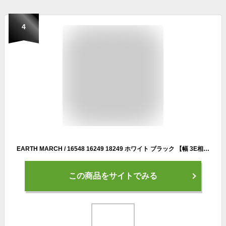
4
EARTH MARCH / 16548 16249 18249 ホワイト ブラック 【幅 3E相当】【レディース メンズ】【作業靴】【シューズ】【スニーカー】【通学靴】【メンズシューズ】【レディースシューズ】(製造上の傷等はご了承の上、ご購入ください。)
この商品をサイトでみる