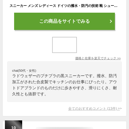
スニーカー メンズ レディース ドイツの撥水・防汚の技術 靴 シューズ 通勤 通学 ウォーキングシューズ 登山靴 トレッキングシューズ 登山 アウトドア キャンプ 釣り 人気 おしゃれ ランキング 黒 白 レインシューズ LAD WEATHER ラドウェザー
この商品をサイトでみる
価格と在庫を
楽天
でチェック
>>
chai(50代・女性)
ラドウェザーのプチプラの黒スニーカーです。撥水、防汚
加工がされた合皮製でキッチンのお仕事にぴったり。アウ
トドアブランドのものだけに歩きやすさ、滑りにくさ、耐
久性とも抜群です。
全てのおすすめコメント
(
13
件)
>
10