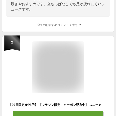
履きやおすすめです。立ちっぱなしでも足が疲れにくいシ
ューズです。
全てのおすすめコメント（2件）
2
【20日限定★P8倍】 【マラソン限定！クーポン配布中】 スニーカー メンズ 靴 防水 撥水 雨の日 防滑 滑りにくい 屈曲性 歩きやすい 黒 ブラック 紺 ネイビー ベアサーフ bear surf BS-1016