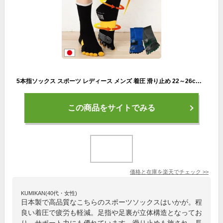
5本指ソックス スポーツ レディース メンズ 着圧 滑り止め 22～26cm S/M 【9550】 圧着 サッカー ソックス フットサル フットボール ラグビー スベリ止め付 五本指 靴下 日本製 五本指靴下 ホールガーメント スポーツソックス 3次元 足指足裏立体
この商品をサイトでみる
価格と在庫を
楽天
でチェック
>>
KUMIKAN(40代・女性)
日本製で高品質なこちらのスポーツソックスはいかが。程
良い着圧で疲労も軽減。足指や足裏が立体構造となってお
り、サポート力にも優れています。滑り止めも施され、長