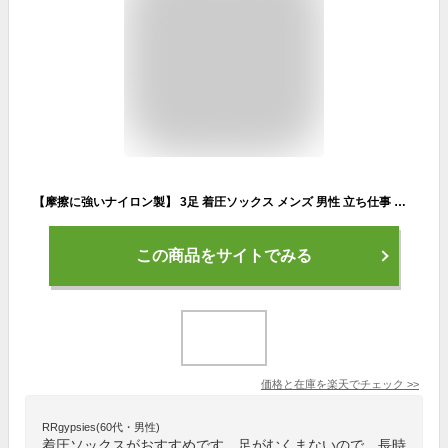
【摩擦に強いナイロン製】 3足 着圧ソックス メンズ 男性 立ち仕事 立ち 仕事 疲れ ない 飛行機 ビジネス 弾性ストッキング 破れにくい 破れ にくい 着 圧 消臭 ハイソックス ナイロン 靴下 ビジネスソックス 臭わない 消臭靴下 蒸れない 丈夫な靴下 足 が 臭く ならない
この商品をサイトでみる
価格と在庫を
楽天
でチェック
>>
RRgypsies(60代・男性)
着圧ソックスがおすすめです。足がむくまないので、長時