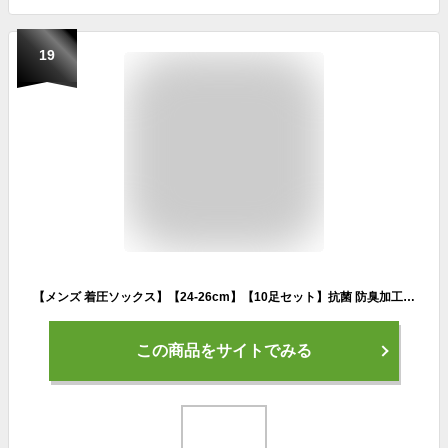
19
【メンズ 着圧ソックス】【24-26cm】【10足セット】抗菌 防臭加工 足の疲れ むくみ 下肢静脈瘤 立ち仕事 デスクワーク エコノミー症候群 ゴルフ 筋肉痛 ビジネスソックス 加圧ソックス【メール便不可】★N001-10p 太陽ニット
この商品をサイトでみる