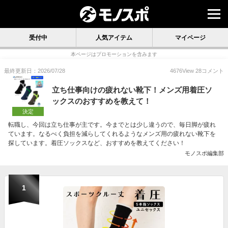
受付中
人気アイテム
マイページ
本ページはプロモーションを含みます
最終更新日：2026/07/28
4676
View
28
コメント
立ち仕事向けの疲れない靴下！メンズ用着圧ソ
ックスのおすすめを教えて！
決定
転職し、今回は立ち仕事が主です。今までとは少し違うので、毎日脚が疲れ
ています。なるべく負担を減らしてくれるようなメンズ用の疲れない靴下を
探しています。着圧ソックスなど、おすすめを教えてください！
モノスポ編集部
1