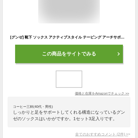
[グンゼ] 靴下 ソックス アクティブスタイル テーピング アーチサポート スニーカー丈 同色3足組 メンズ ライトグレ－ 25-27
この商品をサイトでみる
価格と在庫を
Amazon
でチェック
>>
コーヒー三杯(40代・男性)
しっかりと足をサポートしてくれる構造になっているグン
ゼのソックスはいかがですか。1セット3足入りです。
全てのおすすめコメント
(
2
件)
>