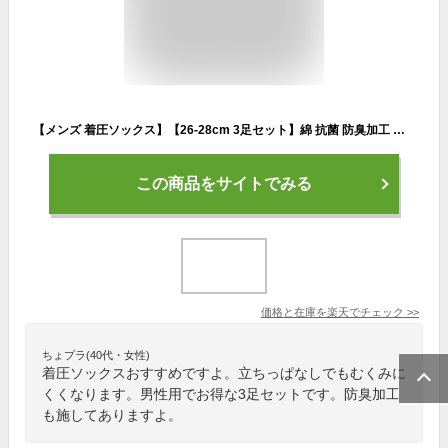
【メンズ 着圧ソックス】【26-28cm 3足セット】綿 抗菌 防臭加工 足の疲れ むくみ 下肢静脈瘤 立ち仕事 デスクワーク エコノミー症候群 ゴルフ 筋肉痛 ビジネスソックス 加圧ソックス ハイソックス【メール便1セットのみ可】★N001L-3p 太陽ニット
この商品をサイトでみる
価格と在庫を
楽天
でチェック
>>
ちょプラ(40代・女性)
着圧ソックスおすすめですよ。立ちっぱなしでもむくみに
くくなります。男性用でお得な3足セットです。防臭加工
も施してありますよ。