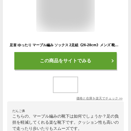
足首 ゆったり マーブル編み ソックス 2足組《26-28cm》メンズ 靴下 カジュアル おしゃれ あったか 保温千代治 日本製 スポーツ トレッキング ランニング 【ネコポス送料無料】
この商品をサイトでみる
価格と在庫を
楽天
でチェック
>>
だんご鼻
こちらの、マーブル編みの靴下は如何でしょうか？足の負
担を軽減してくれる楽な靴下です。クッション性も高いの
で走ったり歩いたりもスムーズです。