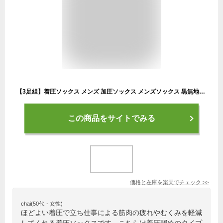
【3足組】着圧ソックス メンズ 加圧ソックス メンズソックス 黒無地ハイソックス メンズ靴下 シンプル ビジネスソックス むくみ対策 出張 営業 弱着圧ソックス 弱加圧ソックス
この商品をサイトでみる
価格と在庫を
楽天
でチェック
>>
chai(50代・女性)
ほどよい着圧で立ち仕事による筋肉の疲れやむくみを軽減
してくれる着圧ソックスです。こちらは着圧弱めのタイプ