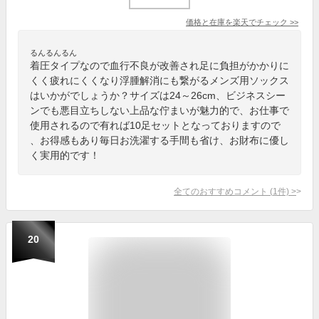
価格と在庫を
楽天
でチェック
>>
るんるんるん
着圧タイプなので血行不良が改善され足に負担がかかりに
くく疲れにくくなり浮腫解消にも繋がるメンズ用ソックス
はいかがでしょうか？サイズは24～26cm、ビジネスシー
ンでも悪目立ちしない上品な佇まいが魅力的で、お仕事で
使用されるので有れば10足セットとなっておりますので
、お得感もあり毎日お洗濯する手間も省け、お財布に優し
く実用的です！
全てのおすすめコメント
(
1
件)
>
20