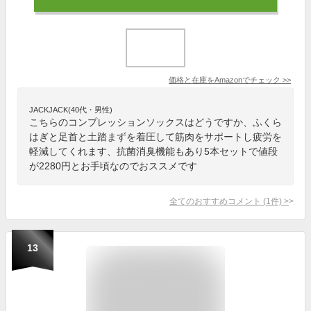
価格と在庫を
Amazon
でチェック
>>
JACKJACK(40代・男性)
こちらのコンプレッションソックスはどうですか、ふくら
はぎと足首と土踏まずを着圧して筋肉をサポートし疲労を
軽減してくれます、抗菌消臭機能もあり5本セットで値段
が2280円とお手頃なのでおススメです
全てのおすすめコメント
(
1
件)
>
13