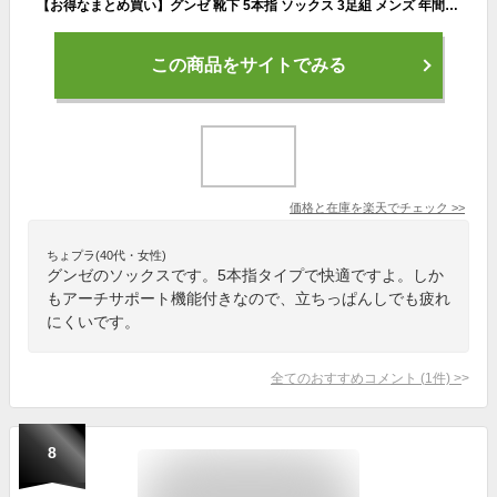
【お得なまとめ買い】グンゼ 靴下 5本指 ソックス 3足組 メンズ 年間 アーチサポート付 吸汗 速乾 消臭 スニーカーソックス 五本指 短い 綿混 歩きやすい ジム ランニング ライトスポーツ 3P アクティブスタイル 25-27 AS0404
この商品をサイトでみる
価格と在庫を
楽天
でチェック
>>
ちょプラ(40代・女性)
グンゼのソックスです。5本指タイプで快適ですよ。しか
もアーチサポート機能付きなので、立ちっぱんしでも疲れ
にくいです。
全てのおすすめコメント
(
1
件)
>
8