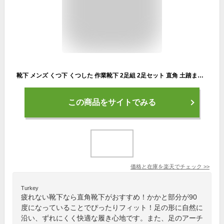
靴下 メンズ くつ下 くつした 作業靴下 2足組 2足セット 直角 土踏まず クルーソックス クルー丈 スポーツ ビジネス ニオイクリアR 90度クルー先丸2P GLADIATOR グラディエーター CO-COS コーコス信岡 G-8420
この商品をサイトでみる
価格と在庫を
楽天
でチェック
>>
Turkey
疲れない靴下なら直角靴下がおすすめ！かかと部分が90
度になっていることでぴったりフィット！足の形に自然に
沿い、ずれにくく快適な履き心地です。また、足のアーチ