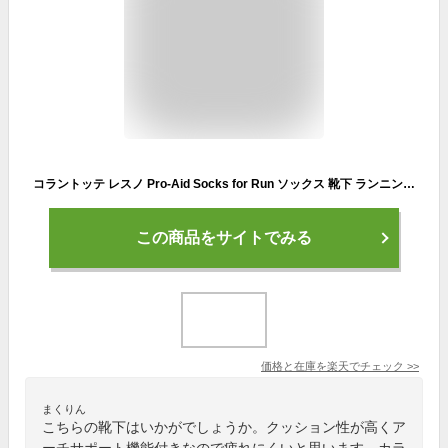
コラントッテ レスノ Pro-Aid Socks for Run ソックス 靴下 ランニング 低反発 高反発 足が疲れない 速乾性 通気性 ジョギング レディース メンズ ユニセックス 甲斐拓也 ギフト プレゼント 母の日
この商品をサイトでみる
価格と在庫を
楽天
でチェック
>>
まくりん
こちらの靴下はいかがでしょうか。クッション性が高くア
ーチサポート機能付きなので疲れにくいと思います。カラ