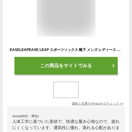
EASELEAPEASE LEAP スポーツソックス 靴下 メンズ レディース くるぶし 高級綿 通気性 臭わない 抗菌防臭 吸汗速乾 サッカー ソックス スニーカー 男女兼用 春夏秋冬 四季適用 24～28cm 6足セット ブラックブラック
この商品をサイトでみる
価格と在庫を
Amazon
でチェック
>>
nkzw(60代・男性)
人体工学に基づいた形状で、快適な履き心地なので、疲れ
にくくなっています。通気性に優れ、蒸れる心配がありま