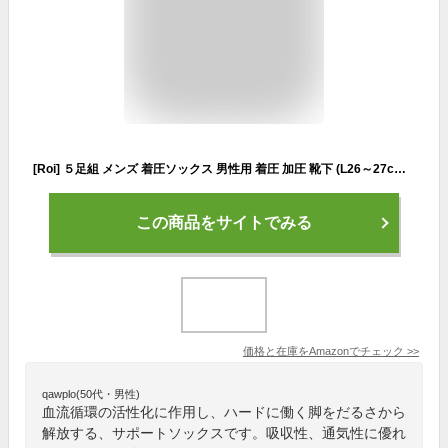
[Roi] ５足組 メンズ 着圧ソックス 男性用 着圧 加圧 靴下 (L26～27cm,ネイビー)
この商品をサイトでみる
価格と在庫を
Amazon
でチェック
>>
qawplo(50代・男性)
血流循環の活性化に作用し、ハードに働く脚をだるさから
解放する、サポートソックスです。吸収性、通気性に優れ