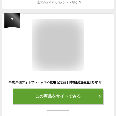
全てのおすすめコメント（2件）
7
卒業,卒団フォトフレーム 1~5枚用 記念品 日本製[受注生産][野球 サッカー バスケットボール バレーボール テニス][卒団記念品 卒部記念品 卒業記念品 卒業祝い 部活 引退 監督 コーチ 顧問 先生 お礼 プレゼント ギフト 写真立て 名入れ オリジナル印刷]
この商品をサイトでみる