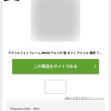
アクリルフォトフレーム MK08-アルミP−型 ギフト アクリル 透明 フォトスタンド 名入れ 無料 記念品 卒団記念品 卒業 卒団 バレー ミニバス バスケ 野球 卒業記念品 サッカー 引退 部活 オーダーメイド フォトフレーム ハガキサイズ プレゼント 写真入り 写真立て
この商品をサイトでみる
価格と在庫を
楽天
でチェック
>>
RRgypsies(60代・男性)