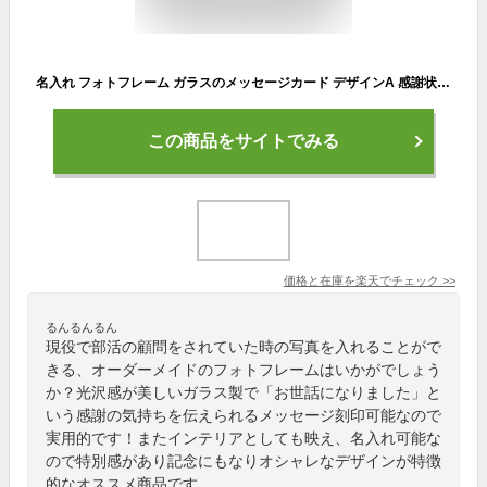
名入れ フォトフレーム ガラスのメッセージカード デザインA 感謝状 先生 両親 父親 母親 手紙 写真立て オリジナル オーダーメイド メッセージ刻印 名前刻印 名前入り 結婚 退職 卒業 転勤 部活 職場 ギフト 贈り物 プレゼント 無料ラッピング 無料メッセージカード 最短
この商品をサイトでみる
価格と在庫を
楽天
でチェック
>>
るんるんるん
現役で部活の顧問をされていた時の写真を入れることがで
きる、オーダーメイドのフォトフレームはいかがでしょう
か？光沢感が美しいガラス製で「お世話になりました」と
いう感謝の気持ちを伝えられるメッセージ刻印可能なので
実用的です！またインテリアとしても映え、名入れ可能な
ので特別感があり記念にもなりオシャレなデザインが特徴
的なオススメ商品です