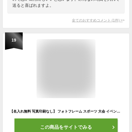
送ると喜ばれますよ。
全てのおすすめコメント
(
1
件)
>
19
【名入れ無料 写真印刷なし】 フォトフレーム スポーツ 大会 イベント 表彰 記念品 優勝記念 卒業記念 部活 スポ少 記念写真 写真立て フォトスタンド アクリル ギフト プレゼント 誕生日 贈答品 記念日 お祝い オリジナル 野球 サッカー バスケ 陸上 バレー テニス レーザー
この商品をサイトでみる