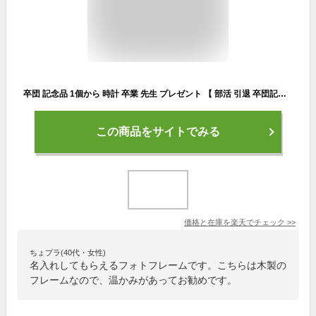
卒団 記念品 1個から 時計 卒業 先生 プレゼント 【 部活 引退 卒団記念 竹の節目 フォトフレーム クロック 】 卒業記念品 名入れ 野球 サッカー バスケ バレー 名前入り 写真立て ハガキサイズ 名入り 卒業記念 ギフト 柔道 剣道 吹奏楽 テニス 法人 メッセージカード
この商品をサイトでみる
価格と在庫を
楽天
でチェック
>>
ちょプラ(40代・女性)
名入れしてもらえるフォトフレームです。こちらは木製の
フレームなので、温かみがあってお勧めです。