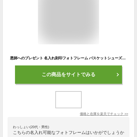
恩師へのプレゼント 名入れ刻印フォトフレーム バスケットシューズデザイン バスケ部 【木製・L判用】【フォトプリント3枚サービス】 先生 顧問 監督 コーチ 部活 クラブ 男性 女性 贈り物 卒業 記念 フォトスタンド 写真立て スタンド 送料無料 ブランド ココロコ
この商品をサイトでみる
価格と在庫を
楽天
でチェック
>>
わっしょい(20代・男性)
こちらの名入れ可能なフォトフレームはいかがでしょうか