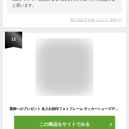
と思います。
全てのおすすめコメント
(
1
件)
>
12
恩師へのプレゼント 名入れ刻印フォトフレーム サッカーシューズデザイン サッカー部 【木製・L判用】【フォトプリント3枚サービス】 先生 顧問 監督 コーチ 部活 クラブ 男性 女性 贈り物 卒業 記念 フォトスタンド 写真立て スタンド 送料無料 ブランド ココロコ
この商品をサイトでみる