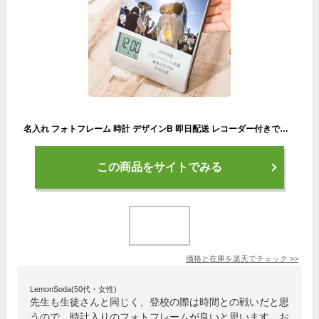
名入れ フォトフレーム 時計 デザインB 即日配送 レコーダー付きで音声もプレゼントOK 部活 卒業 引退 名前入り メッセージ刻印 御礼 記念品 創立記念品 周年記念 還暦祝い 周年 メッセージ 録音 プレゼント ギフト 贈り物 写真立て メッセージ 1個から名入れOK 大口対応OK
この商品をサイトでみる
価格と在庫を
楽天
でチェック
>>
LemonSoda(50代・女性)
先生も生徒さんと同じく、登校の際は時間との戦いだと思
うので、時計入りのフォトフレームが良いと思います。お