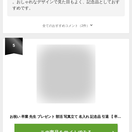
。おしゃれなデザインで見た目もよく、記念品としておす
すめです。
全てのおすすめコメント（2件）
5
お祝い 卒業 先生 プレゼント 部活 写真立て 名入れ 記念品 引退 【 卒団 竹の節目 フォトフレーム 】 卒業記念品 時計 写真入り サッカー 木製 名前入り 置時計 アラーム 記念 卒園 野球 バレー 吹奏楽 チーム 卒業祝い 顧問 クリスマス FLEGRE