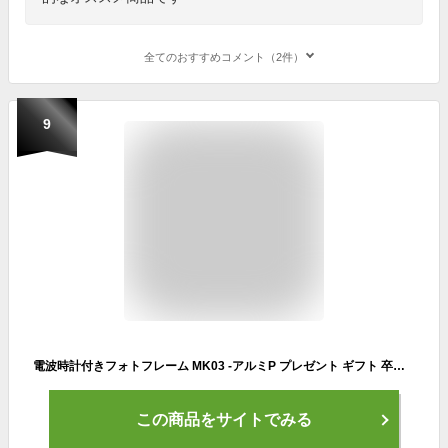
全てのおすすめコメント（2件）
9
電波時計付きフォトフレーム MK03 -アルミP プレゼント ギフト 卒業記念 名入れ 1個から 卒業プレゼント 引退 卒団記念品 部活 フォトフレーム 時計 写真立て 写真入り 記念品 卒園 卒園記念品 卒団記念品 卓球 野球 サッカー 吹奏楽 卒業記念品 卒業 卒部 卒団 記念
この商品をサイトでみる