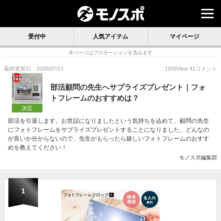
受付中
人気アイテム
マイページ
本ページはプロモーションを含みます
最終更新日：2026/07/13
1959
View
41
コメント
部活顧問の先生へサプライズプレゼント｜フォ
トフレームのおすすめは？
決定
部活を引退します。お世話になりましたという気持ちを込めて、顧問の先生
にフォトフレームをサプライズプレゼントすることになりました。どんなの
が良いか分からないので、先生がもらったら嬉しいフォトフレームのおすす
めを教えてください！
モノスポ編集部
1