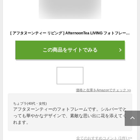
[ アフタヌーンティー リビング ] AfternoonTea LIVING フォトフレーム HF35 シルキーパールフォトフレーム シルバー
この商品をサイトでみる
価格と在庫を
Amazon
でチェック
>>
ちょプラ(40代・女性)
アフタヌーンティーのフォトフレームです。シルバーでと
っても華やかなデザインで、素敵な思い出に花を添えてく
れます。
全てのおすすめコメント
(
1
件)
>