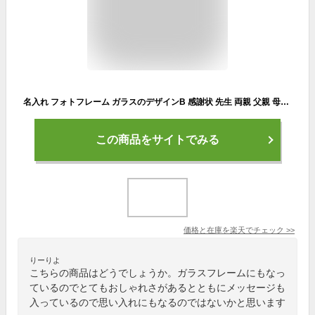
名入れ フォトフレーム ガラスのデザインB 感謝状 先生 両親 父親 母親 手紙 写真立て オリジナル オーダーメイド メッセージ刻印 名前刻印 名前入り 結婚 退職 卒業 卒業記念品 転勤 部活 職場 ギフト プレゼント
この商品をサイトでみる
価格と在庫を
楽天
でチェック
>>
りーりよ
こちらの商品はどうでしょうか。ガラスフレームにもなっ
ているのでとてもおしゃれさがあるとともにメッセージも
入っているので思い入れにもなるのではないかと思います