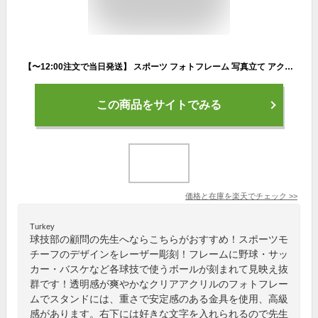
【〜12:00注文で当日発送】 スポーツ フォトフレーム 写真立て アクリル 名入れ 名前 刻印 部活 大会 イベント 記念品 記念 卒業 学校 記念写真 フォトスタンド 写真 金具 スタンド 卓上 透明 クリア ギフト プレゼント 野球 サッカー バスケ バレー テニス ゴルフ 誕生日
この商品をサイトでみる
価格と在庫を
楽天
でチェック
>>
Turkey
球技部の顧問の先生へならこちらがおすすめ！スポーツモ
チーフのデザインをレーザー彫刻！フレームに野球・サッ
カー・バスケなど各球技で使うボールが刻まれて見映え抜
群です！透明感が爽やかなクリアアクリルのフォトフレー
ムでスタンドには、重さで安定感のある金具を使用、高級
感があります。右下には好きな文字を入れられるので先生