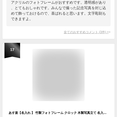
アクリルのフォトフレームがおすすめです。透明感があり
、とてもおしゃれです。みんなで撮った記念写真を封じ込
めて飾っておけるので、喜ばれると思います。文字彫刻も
できますよ。
全てのおすすめコメント
(
3
件)
>
17
あす楽【名入れ 】 竹製フォトフレーム クロック 木製写真立て 名入れ プレゼント 竹製 竹 フォトフレーム 時計 付き 木製 木 メッセージ 彫刻 写真立て 誕生日 両親贈呈 結婚祝い 出産祝い 還暦祝い 長寿祝い ギフト 贈物 卒部 卒団 退職祝い 卒業記念品 卒業祝 七五三 2022