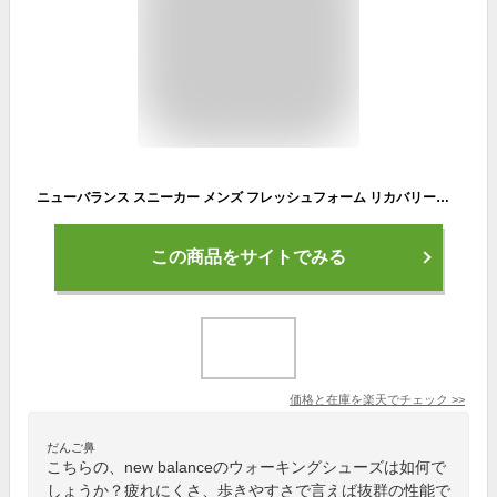
ニューバランス スニーカー メンズ フレッシュフォーム リカバリースポーツ MCVRY RCVRY new balance FRESH FOAM RCVRY SPORT V4 トレーニング フットケア 洗濯機で丸洗い 洗える スリッポン
この商品をサイトでみる
価格と在庫を
楽天
でチェック
>>
だんご鼻
こちらの、new balanceのウォーキングシューズは如何で
しょうか？疲れにくさ、歩きやすさで言えば抜群の性能で