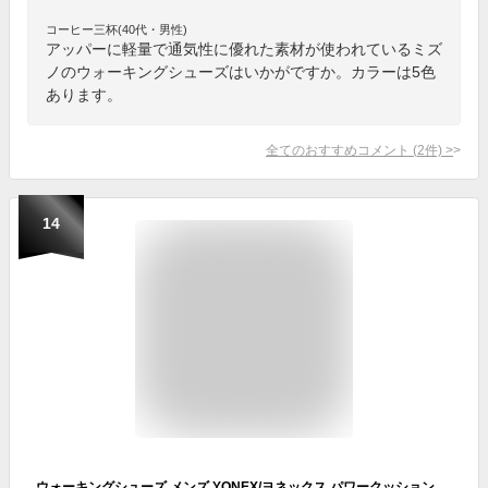
コーヒー三杯(40代・男性)
アッパーに軽量で通気性に優れた素材が使われているミズ
ノのウォーキングシューズはいかがですか。カラーは5色
あります。
全てのおすすめコメント
(
2
件)
>
14
ウォーキングシューズ メンズ YONEX/ヨネックス パワークッション SHW-MC21N コンフォートシューズ 靴 ファスナー レースアップ 幅広 3.5E 軽量 快適 歩きやすい 脱ぎやすい 履きやすい 散歩 旅行 男性 紳士 SHWMC21N