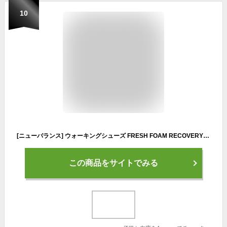
10
[ニューバランス] ウォーキングシューズ FRESH FOAM RECOVERY(RCVRY) フレッシュフォーム リカバリー スリッポンモデル 通気性 洗濯丸洗い RCVRY CN3(ネイビー/レッド) 26.0 cm D
この商品をサイトでみる