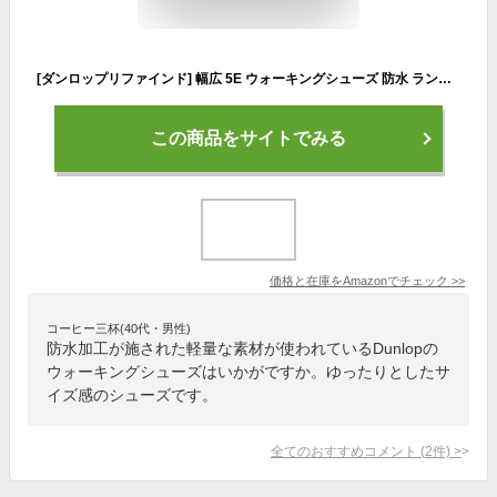
[ダンロップリファインド] 幅広 5E ウォーキングシューズ 防水 ランニング ジョギング メンズ スニーカー DM2003 ブラック 26.5 cm
この商品をサイトでみる
価格と在庫を
Amazon
でチェック
>>
コーヒー三杯(40代・男性)
防水加工が施された軽量な素材が使われているDunlopの
ウォーキングシューズはいかがですか。ゆったりとしたサ
イズ感のシューズです。
全てのおすすめコメント
(
2
件)
>