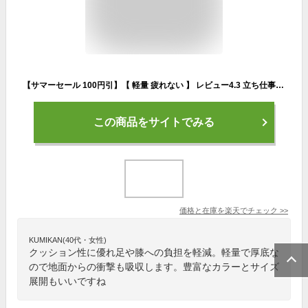
【サマーセール 100円引】【 軽量 疲れない 】 レビュー4.3 立ち仕事 スニーカー 3色 23.0 ～ 28.0 cm 歩きやすい ウォーキングシューズ おしゃれ 靴 レディース メンズ スポーツシューズ ランニングシューズ ジョギングシューズ 男性 女性 カジュアル スポーティ 黒 赤 緑
この商品をサイトでみる
価格と在庫を
楽天
でチェック
>>
KUMIKAN(40代・女性)
クッション性に優れ足や膝への負担を軽減。軽量で厚底な
ので地面からの衝撃も吸収します。豊富なカラーとサイズ
展開もいいですね