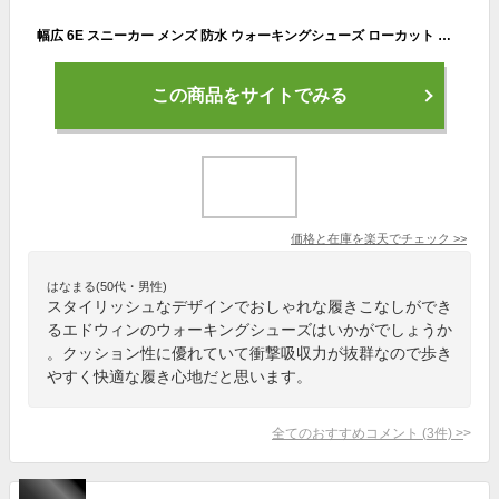
幅広 6E スニーカー メンズ 防水 ウォーキングシューズ ローカット 衝撃吸収 防滑底 紐靴 黒 茶 紺 24.5~27cm エドウィン EDWIN edm70｜正規販売店
この商品をサイトでみる
価格と在庫を
楽天
でチェック
>>
はなまる(50代・男性)
スタイリッシュなデザインでおしゃれな履きこなしができ
るエドウィンのウォーキングシューズはいかがでしょうか
。クッション性に優れていて衝撃吸収力が抜群なので歩き
やすく快適な履き心地だと思います。
全てのおすすめコメント
(
3
件)
>