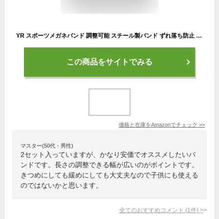
YR スポーツメガネバンド 調整可能 スチール製バンド ずれ落ち防止 軽量 防水 スポーツ眼鏡ストラップセット ほとんどのメガネ用 男女兼用 2枚セット
この商品をサイトでみる
価格と在庫を
Amazon
でチェック
>>
マスター(50代・男性)
2セット入っていますが、かなり安価でオススメしたいバ
ンドです。長さの調整できる幅が広いのがポイントです。
きつめにしても緩めにしても大丈夫なので子供にも使える
のではないかと思います。
全てのおすすめコメント
(
1
件)
>