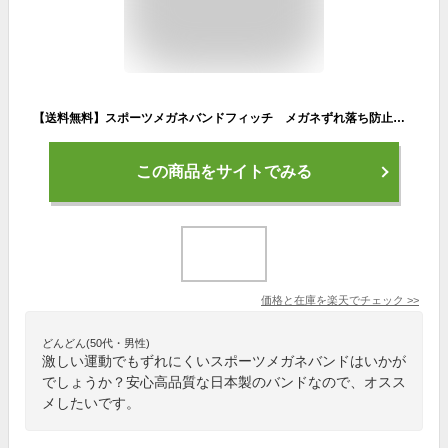
【送料無料】スポーツメガネバンドフィッチ メガネずれ落ち防止 置き忘れ防止 アウトドア 水洗い可能 壊れない 丈夫 シリコン スポーツ 作業 サングラスバンド 首掛け ずれない おしゃれ 長さ調整可能 人気 日本製
この商品をサイトでみる
価格と在庫を
楽天
でチェック
>>
どんどん(50代・男性)
激しい運動でもずれにくいスポーツメガネバンドはいかが
でしょうか？安心高品質な日本製のバンドなので、オスス
メしたいです。