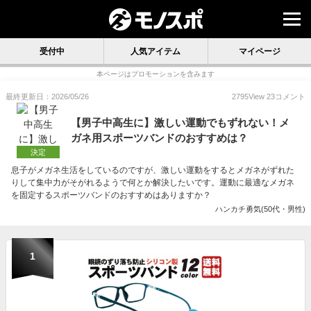
受付中
人気アイテム
マイページ
本ページはプロモーションを含みます
最終更新日：2026/05/26
2795
View
23
コメント
【男子中高生に】激しい運動でもずれない！メ
ガネ用スポーツバンドのおすすめは？
決定
息子がメガネ生活をしているのですが、激しい運動をするとメガネがずれた
りして集中力がそがれるようで何とか解決したいです。運動に最適なメガネ
を固定するスポーツバンドのおすすめはありますか？
ハンカチ勇気(50代・男性)
1