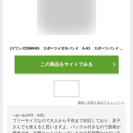
(スワンズ)SWANS スポーツメガネバンド A-63 スポーツバンド 子どもから大人まで！3色ありブラック/ブルー/ワインレッド【オススメ】【売れ筋】
この商品をサイトでみる
価格と在庫を
楽天
でチェック
>>
べあべあ(20代・女性)
フリーサイズなので大人から子供まで対応しており、息子
さんでも使えると思いますよ。バックル付きなので脱着が
簡単です。抗菌コートになっているので長時間つけていて