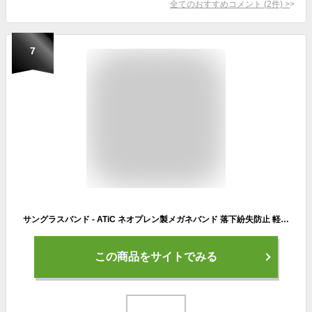
全てのおすすめコメント
(
2
件)
>
7
サングラスバンド - ATiC ネオプレン製メガネバンド 落下紛失防止 軽量 防水 勉強/仕事/旅行/運転/スポーツ等の活動に適用する 2本セット Don''t touch Me+BLACK
この商品をサイトでみる