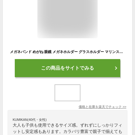
メガネバンド めがね 眼鏡 メガネホルダー グラスホルダー マリンスポーツ パドルスポーツ ウォーター アウトドア クラブ活動 体育 大人用 子供用 累計3万本の販売実績 レビュー多数 サーフィン SUP スタンドアップパドル カヤックフィッシング 釣り ラフティング カヌー
この商品をサイトでみる
価格と在庫を
楽天
でチェック
>>
KUMIKAN(40代・女性)
大人も子供も使用できるサイズ感。ずれずにしっかりフィ
ットし安定感もあります。カラバリ豊富で親子で揃えても