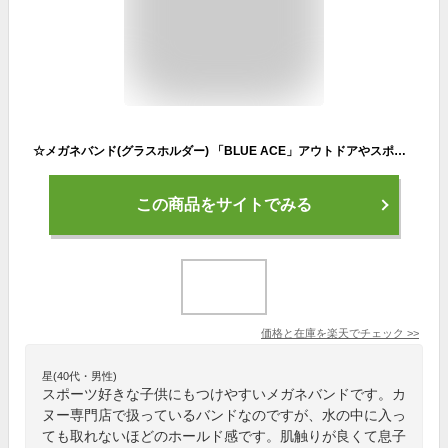
☆メガネバンド(グラスホルダー) 「BLUE ACE」アウトドアやスポーツに最適。累計３万本の販売実績。大人から子供用めがねバンドとして、フレームに合わせて選べる2サイズ。スポーツ クラブ活動 サーフィンやラフティング・カヤックなどウォータースポーツにもおすすめ
この商品をサイトでみる
価格と在庫を
楽天
でチェック
>>
星(40代・男性)
スポーツ好きな子供にもつけやすいメガネバンドです。カ
ヌー専門店で扱っているバンドなのですが、水の中に入っ
ても取れないほどのホールド感です。肌触りが良くて息子