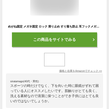
めがね固定 メガネ固定 ロック 滑り止め すり落ち防止 耳フックメガネ アクセサリー シリコーン素材 男女兼用 スポーツ 眼鏡脚直径5-12mmに対応 4枚 クリア
この商品をサイトでみる
価格と在庫を
Amazon
でチェック
>>
siratamago(40代・男性)
スポーツの時だけでなく、下を向いた時に眼鏡がずれて困
っている人にオススメしたいです。肌触りがとても良く、
洗える素材なので清潔に保つことができ子供にはとても良
いのではないでしょうか。