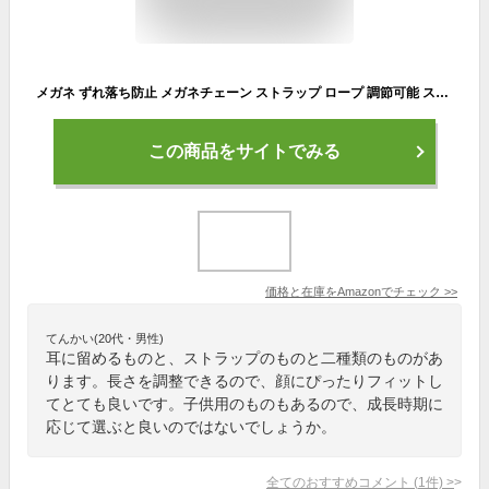
メガネ ずれ落ち防止 メガネチェーン ストラップ ロープ 調節可能 スポーツ用 メガネバンド シリコン製 男女兼用 めがね固定 軽量 防水 2枚セット（黒×1 、白×1 ）メガネロック 2 ペア （黒×1 、白×1 ）子供用
この商品をサイトでみる
価格と在庫を
Amazon
でチェック
>>
てんかい(20代・男性)
耳に留めるものと、ストラップのものと二種類のものがあ
ります。長さを調整できるので、顔にぴったりフィットし
てとても良いです。子供用のものもあるので、成長時期に
応じて選ぶと良いのではないでしょうか。
全てのおすすめコメント
(
1
件)
>