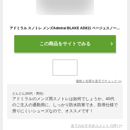
アドミラル スノトレ メンズAdmiral BLAKE AD811 ベージュスノートレ 防水 防滑 耐水 防水スニーカーブーツ 雪 雪寒地 クリスマス ダウンブーツ 防水ブーツ
この商品をサイトでみる
価格と在庫を
楽天
でチェック
>>
どんどん(50代・男性)
アドミラルのメンズ用スノトレは如何でしょうか。40代
のご主人の通勤用に、しっかり防水防寒でき、防滑仕様で
滑りにくいシューズなので、オススメです！
全てのおすすめコメント
(
1
件)
>