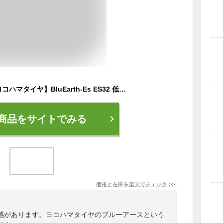
【ふるさと納税】【ヨコハマタイヤ】BluEarth-Es ES32 低燃費 155/65R13 73S スタンダードタイヤ 4本セット 【 静岡県 三島市 】
商品をサイトでみる
価格と在庫を
楽天
でチェック
>>
感があります。ヨコハマタイヤのブルーアースという