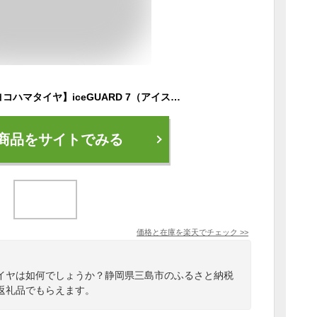
【ふるさと納税】【ヨコハマタイヤ】iceGUARD 7（アイスガード） 軽自動車 タイヤ 165/55R15 75Q スタッドレスタイヤ 2本セット 【 静岡県 三島市 】
商品をサイトでみる
価格と在庫を
楽天
でチェック
>>
イヤは如何でしょうか？静岡県三島市のふるさと納税
返礼品でもらえます。