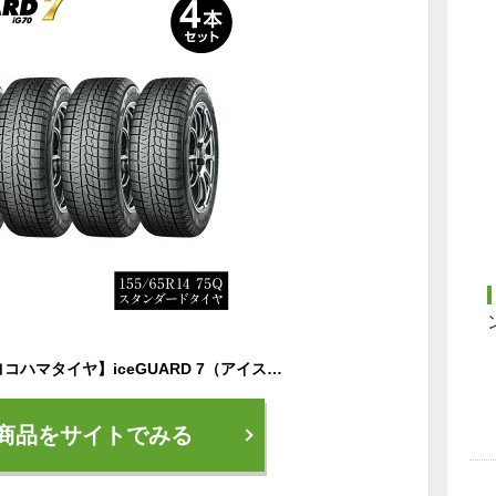
【ふるさと納税】【ヨコハマタイヤ】iceGUARD 7（アイスガード） 軽自動車 タイヤ 155/65R14 75Q スタッドレスタイヤ 4本セット 【 静岡県 三島市 】
商品をサイトでみる