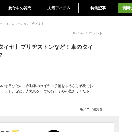
受付中の質問
人気アイテム
特集記事
質問
ージはプロモーションを含みます
1656
View
18
コメント
タイヤ】ブリヂストンなど！車のタイ
？
ものを選びたい！自動車のタイヤの予備をふるさと納税でお
リヂストンなど、人気のタイヤのおすすめを教えてくださ
モノスポ編集部