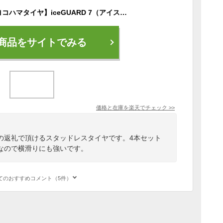
【ふるさと納税】【ヨコハマタイヤ】iceGUARD 7（アイスガード） 軽自動車 タイヤ 165/55R15 75Q スタッドレスタイヤ 4本セット 【 静岡県 三島市 】
商品をサイトでみる
価格と在庫を
楽天
でチェック
>>
の返礼で頂けるスタッドレスタイヤです。4本セット
なので横滑りにも強いです。
てのおすすめコメント（5件）