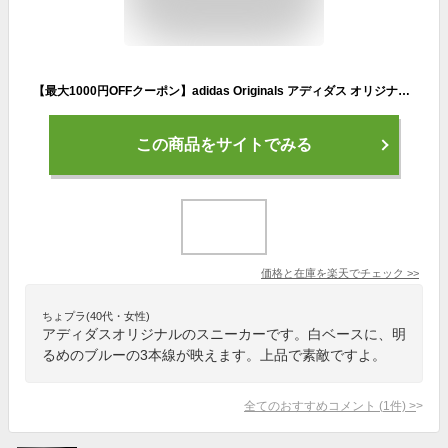
【最大1000円OFFクーポン】adidas Originals アディダス オリジナルス スーパースター スニーカー レディース SUPERSTAR W ホワイト 白 FX7565
この商品をサイトでみる
価格と在庫を
楽天
でチェック
>>
ちょプラ(40代・女性)
アディダスオリジナルのスニーカーです。白ベースに、明
るめのブルーの3本線が映えます。上品で素敵ですよ。
全てのおすすめコメント
(
1
件)
>