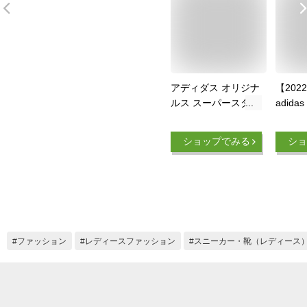
アディダス オリジナ
【202
ルス スーパースター
adidas
OG スニーカー メン
ディダ
ズ レディース 白 ホ
ス ス
ショップでみる
ショ
ワイト 赤 レッド
ー ラ
adidas Originals
ーカー 
SUPERSTAR OG
TRX V
CQ2477 靴 シューズ
gx4579
おしゃれ ローカット
ディー
白 ホワイト
換初回
ファッション
レディースファッション
スニーカー・靴（レディース