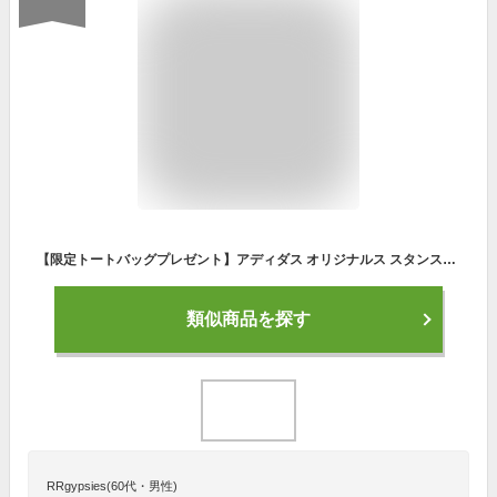
【限定トートバッグプレゼント】アディダス オリジナルス スタンスミス adidas originals STAN SMITH レディース メンズ スニーカー 限定モデルカラー ホワイト/グレー GX6286 【2023AW 新作】
類似商品を探す
RRgypsies(60代・男性)