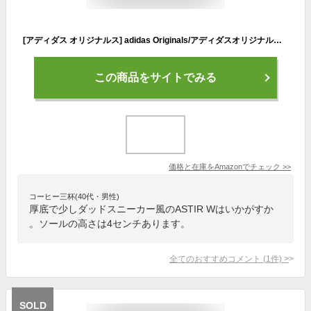
[アディダス オリジナルス] adidas Originals/アディダスオリジナルス/adidas ASTIR W/アスター GY9549 23.5
この商品をサイトでみる
価格と在庫を
Amazon
でチェック
>>
コーヒー三杯(40代・男性)
厚底で少しダッドスニーカー風のASTIR Wはいかがすか
。ソールの高さは4センチあります。
全てのおすすめコメント
(
1
件)
>
SOLD