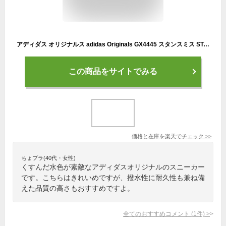
アディダス オリジナルス adidas Originals GX4445 スタンスミス STAN SMITH コーデュラ テニス シューズ スニーカー スポーツ メンズ レディース 復刻 撥水 耐久 靴 マジックグレー 国内正規 2022AW
この商品をサイトでみる
価格と在庫を
楽天
でチェック
>>
ちょプラ(40代・女性)
くすんだ水色が素敵なアディダスオリジナルのスニーカー
です。こちらはきれいめですが、撥水性に耐久性も兼ね備
えた品質の高さもおすすめですよ。
全てのおすすめコメント
(
1
件)
>