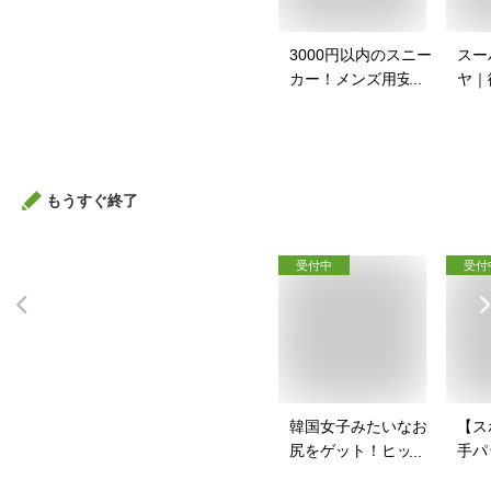
3000円以内のスニー
スー
カー！メンズ用安い
ヤ｜
スニーカーのおすす
イク
めは？
すす
もうすぐ終了
受付中
受付
韓国女子みたいなお
【ス
尻をゲット！ヒップ
手パ
パッドのおすすめ
ース