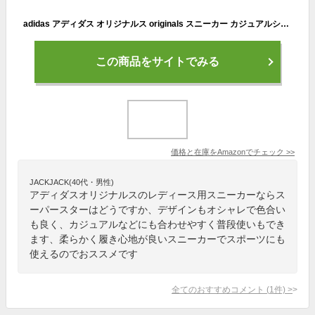
adidas アディダス オリジナルス originals スニーカー カジュアルシューズ 25.0cm Superstar W スーパースター 国内正規品 B42001 クリアオレンジ/ランニングホワイト
この商品をサイトでみる
価格と在庫を
Amazon
でチェック
>>
JACKJACK(40代・男性)
アディダスオリジナルスのレディース用スニーカーならス
ーパースターはどうですか、デザインもオシャレで色合い
も良く、カジュアルなどにも合わせやすく普段使いもでき
ます、柔らかく履き心地が良いスニーカーでスポーツにも
使えるのでおススメです
全てのおすすめコメント
(
1
件)
>