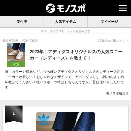
受付中
人気アイテム
マイページ
本ページはプロモーションを含みます
最終更新日：2024/03/26
1436
View
25
コメント
2023年｜アディダスオリジナルスの人気スニー
カー（レディース）を教えて！
決定
派手カラーや厚底など、今っぽいアディダスオリジナルスのレディース用ス
ニーカーが欲しい！おしゃれなデザインで、アディダスらしい靴のおすすめ
を教えてください！軽いスポーツ時はもちろんですが、普段使いもしたいで
す！
モノスポ編集部
1