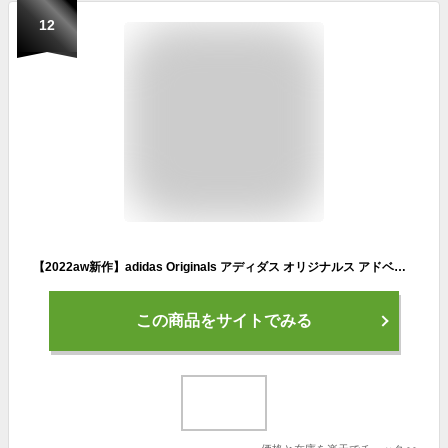
12
【2022aw新作】adidas Originals アディダス オリジナルス アドベンチャー ギア スニーカー “HYPERTURF ADVENTURE” gx4487-fn レディース【サイズ交換初回無料】
この商品をサイトでみる