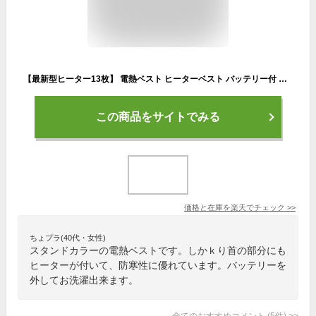
【最新型ヒーター13枚】 電熱ベスト ヒーターベスト バッテリー付 前後独立温度設定 3段階調温 速暖 発熱 即暖＆安全＆省エネ 温灸 男女兼用 軽量 屋外作業 バイク アウトドア 登山 釣り 通勤通学 防寒ベスト 加熱ベスト 洗える レディース メンズ
この商品をサイトでみる
価格と在庫を
楽天
でチェック
>>
ちょプラ(40代・女性)
スタンドカラーの電熱ベストです。しかｋり首の部分にも
ヒーターが付いて、防寒性に優れています。バッテリーを
外してお洗濯出来ます。
全てのおすすめコメント
(
5
件)
>