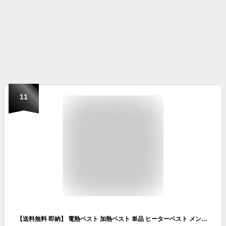
11
【送料無料 即納】 電熱ベスト 加熱ベスト 単品 ヒーターベスト メンズ レディース 大きいサイズ USB 服のみ ベスト単品 電熱ジャケット ヒーター 電熱 ベスト 洗える 洗濯 電熱ウェア 軽量 男女兼用 ヒーター内臓 ヒートベスト ヒータージャケット 洗濯機 防寒 防寒ベスト