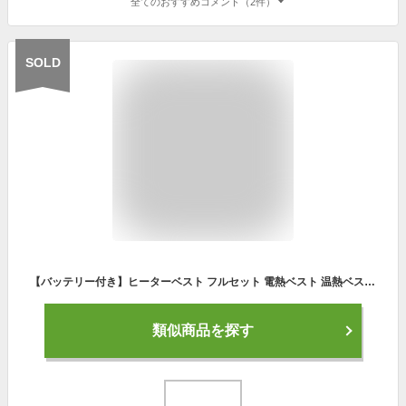
全てのおすすめコメント（2件）
SOLD
【バッテリー付き】ヒーターベスト フルセット 電熱ベスト 温熱ベスト ベスト 防寒 ヒートベスト ヒーター 電熱ジャケット 襟付き 電気 男女兼用 レディース メンズ 電熱ウェア コンセントレス 電磁波ゼロ 遠赤外線発熱 USBヒーターベスト 洗える 中綿ベスト
類似商品を探す