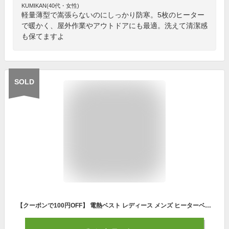
KUMIKAN(40代・女性)
軽量薄型で嵩張らないのにしっかり防寒。5枚のヒーター
で暖かく、屋外作業やアウトドアにも最適。洗えて清潔感
も保てますよ
SOLD
【クーポンで100円OFF】 電熱ベスト レディース メンズ ヒーターベスト 電熱ウェア インナー フリース 秋 冬 電熱ジャケット 温熱ベスト 防寒ベスト チョッキ 大きいサイズ おしゃれ あったか 暖かい 防寒 薄手 軽量 重ね着 洗える 通勤 バイク キャンプ アウトドア 黒