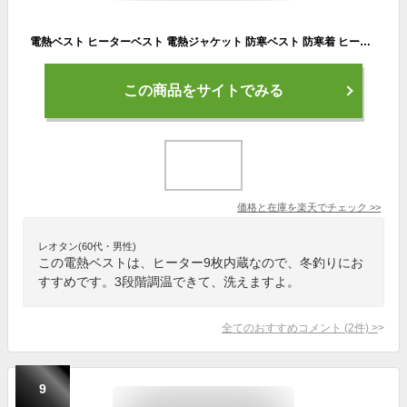
電熱ベスト ヒーターベスト 電熱ジャケット 防寒ベスト 防寒着 ヒーター9枚内蔵 3段階調温 洗える バッテリー給電 メンズ レディース ポカポカ 防寒対策 プレゼント ギフト クリスマス 送料無料
この商品をサイトでみる
価格と在庫を
楽天
でチェック
>>
レオタン(60代・男性)
この電熱ベストは、ヒーター9枚内蔵なので、冬釣りにお
すすめです。3段階調温できて、洗えますよ。
全てのおすすめコメント
(
2
件)
>
9