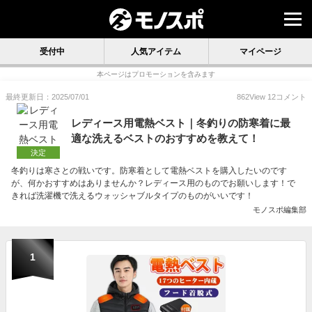
受付中
人気アイテム
マイページ
本ページはプロモーションを含みます
最終更新日：2025/07/01
862
View
12
コメント
レディース用電熱ベスト｜冬釣りの防寒着に最
適な洗えるベストのおすすめを教えて！
決定
冬釣りは寒さとの戦いです。防寒着として電熱ベストを購入したいのです
が、何かおすすめはありませんか？レディース用のものでお願いします！で
きれば洗濯機で洗えるウォッシャブルタイプのものがいいです！
モノスポ編集部
1