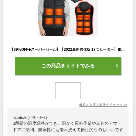
【69%OFF◆スーパーセール】【2022最新強化版 17つヒーター】電熱ベスト バッテリー付きROASICEE 日本製ヒーター 発熱ベスト 加熱ベスト 3段温度調整 ヒーターベスト レディース メンズ usb 洗える 電気ベスト 電熱ウェア 登山 防寒 釣り 大きいサイズ
この商品をサイトでみる
価格と在庫を
楽天
でチェック
>>
KUMIKAN(40代・女性)
3段階の温度調整ができ、温かく屋外作業や真冬のアウト
ドアに便利。防寒性にも優れ洗えて衛生的なのもいいです