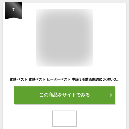
7
電熱 ベスト 電熱ベスト ヒーターベスト 中綿 3段階温度調節 水洗いOK レディース メンズ ベスト 中綿ベスト 電熱インナー トップス USB加熱 温度調整 炭素繊維 ヒーター内蔵 秋冬 防寒 保温 発熱 軽量 洗える 収納袋付き コンパクト 便利 普段着 自転車 登山 釣り 送料無料
この商品をサイトでみる