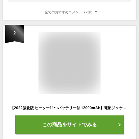
全てのおすすめコメント（2件）
2
【2022強化版 ヒーター11つバッテリー付 12000mAh】電熱ジャケット3段温度調整 ヒーター付き作業服 防寒着メンズ レディース 電熱ベスト 秋冬物USB加熱 ヒータージャケット 電熱ウェア中綿コート 冷え取り 作業着 夜釣り 発熱服 洗える
この商品をサイトでみる