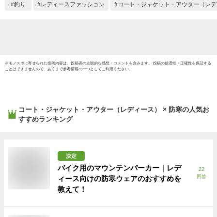
usb 洗える 電気ベス
ト 冷
釣り
レディースファッション
コート・ジャケット・アウター（レデ
ト 電熱ウェア 登山
夜釣り
防寒 釣り 大きいサ
る
イズ
※
モノスポ
に寄せられた投稿内容は、投稿者の主観的な感想・コメントを含みます。 投稿の信憑性・正確性を保証する
ことはできませんので、あくまで参考情報の一つとしてご利用ください。
コート・ジャケット・アウター（レディース） × 防寒
の人気お
すすめランキング
決定
バイク用のマウンテンパーカー｜レデ
22
回答
ィース向けの防寒ウェアのおすすめを
教えて！