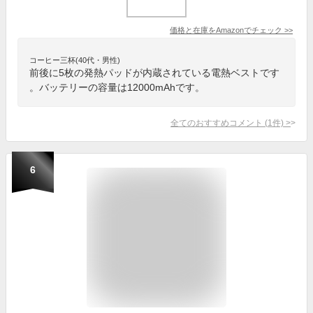
価格と在庫を
Amazon
でチェック
>>
コーヒー三杯(40代・男性)
前後に5枚の発熱パッドが内蔵されている電熱ベストです
。バッテリーの容量は12000mAhです。
全てのおすすめコメント
(
1
件)
>
6