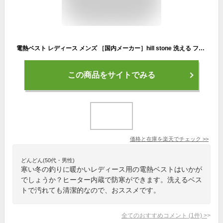
電熱ベスト レディース メンズ ［国内メーカー］hill stone 洗える フェザーダウン 9枚ヒーター電熱ベスト ［M/L/XL 男女兼用サイズ 全3色］［ オプション＋ バッテリー付き 有り］ 送料無料 キャンプ ベスト 前後独立スイッチ 女性
この商品をサイトでみる
価格と在庫を
楽天
でチェック
>>
どんどん(50代・男性)
寒い冬の釣りに暖かいレディース用の電熱ベストはいかが
でしょうか？ヒーター内蔵で防寒ができます。洗えるベス
トで汚れても清潔的なので、おススメです。
全てのおすすめコメント
(
1
件)
>