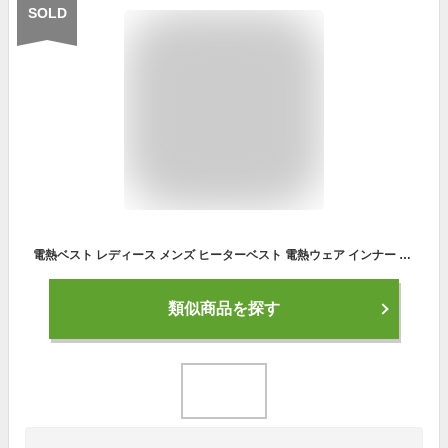
SOLD
電熱ベスト レディース メンズ ヒーターベスト 電熱ウェア インナー フリース 秋 冬 電熱ジャケット 温熱ベスト 防寒ベスト チョッキ 大きいサイズ おしゃれ あったか 暖かい 防寒 薄手 軽量 重ね着 洗える 通勤 バイク キャンプ アウトドア 黒
類似商品を探す