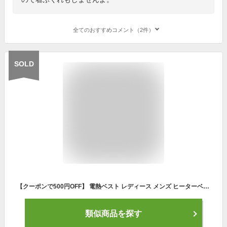
全てのおすすめコメント（2件）
SOLD
【クーポンで500円OFF】 電熱ベスト レディース メンズ ヒーターベスト 電熱ウェア インナー フリース 秋 冬 電熱ジャケット 温熱ベスト 防寒ベスト チョッキ 大きいサイズ おしゃれ あったか 暖かい 防寒 薄手 軽量 重ね着 洗える 通勤 バイク キャンプ アウトドア 黒
類似商品を探す