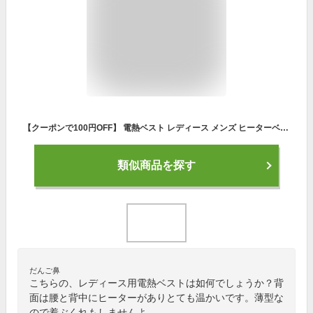
【クーポンで100円OFF】 電熱ベスト レディース メンズ ヒーターベスト 電熱ウェア インナー フリース 秋 冬 電熱ジャケット 温熱ベスト 防寒ベスト チョッキ 大きいサイズ おしゃれ あったか 暖かい 防寒 薄手 軽量 重ね着 洗える 通勤 バイク キャンプ アウトドア 黒
類似商品を探す
だんご鼻
こちらの、レディース用電熱ベストは如何でしょうか？背
面は腰と背中にヒーターがありとても温かいです。薄型な
ので着ぶくれもしませんよ。