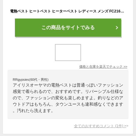
電熱ベスト ヒートベスト ヒーターベスト レディース メンズ FC21613送料無料 ヒーターベスト ヒートベスト ヒートウェア インナー 電熱インナー ベスト ダウンベスト リバーシブル アウター USB 洗える 防寒 防寒着 ヒーター付き バッテリー別売り
この商品をサイトでみる
価格と在庫を
楽天
でチェック
>>
RRgypsies(60代・男性)
アイリスオーヤマの電熱ベストは普通っぽいファッション
感覚で着られるので、おすすめです。リバーシブル仕様な
ので、ファッションの変化も楽しめますよ。釣りなどのア
ウトドアはもちろん、タウンユースも違和感なくできます
。汚れたら洗えます。
全てのおすすめコメント
(
1
件)
>