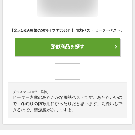
【楽天1位★衝撃の50%オフで5580円】 電熱ベスト ヒーターベスト 電熱ジャケット 防寒ベスト 防寒着 ヒーター9枚内蔵 3段階調温 日本製繊維ヒーター バッテリー給電 ポカポカ 防寒対策 速暖 丸洗い 軽量 通勤 屋外作業 メンズ レディース 男女兼用 プレゼント 送料無料
類似商品を探す
グラスマン(60代・男性)
ヒーター内蔵のあたたかな電熱ベストです。あたたかいの
で、冬釣りの防寒用にぴったりだと思います。丸洗いもで
きるので、清潔感がありますよ。