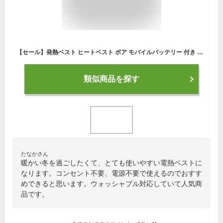
【セール】発熱ベスト ヒートベスト ボア モバイルバッテリー 付き レディース 婦人服 ファッション 発熱 電熱ベスト ヒーターベスト 電熱ジャケット バッテリー給電式 洗える 防寒ベスト USB 加熱 バッテリー給電 温度調整 登山 アウトドアウエア 防寒対策
類似商品を探す
たなかさん
暖かい冬を過ごしたくて、とても使いやすい電熱ベストに
なります。コンセント不要、電源不要で使えるのでおすす
めできると思います。ウォッシャブル対応していて人気商
品です。