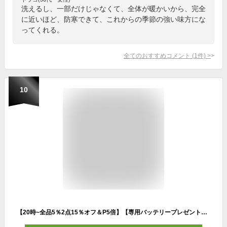
洗えるし、一部だけじゃなくて、全体が暖かいから、完全
に近いほど、防寒できて、これからの季節の強い味方にな
ってくれる。
全てのおすすめコメント
(
1
件)
>
10
【20時~全品5％2点15％オフ＆P5倍】【専用バッテリープレゼント】電熱ベスト バッテリー付 ベスト 男女兼用 加熱ベスト 防寒着 電熱ジャケット 中綿 3段階調温 速暖 洗える 電熱ウェア M L XL XXL 防寒インナー