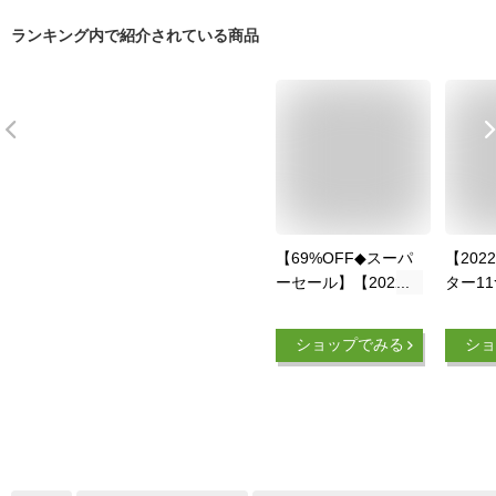
ランキング内で紹介されている商品
【69%OFF◆スーパ
【202
ーセール】【2022最
ター1
新強化版 17つヒータ
付 12
ー】電熱ベスト バッ
ジャケ
ショップでみる
ショ
テリー付き
調整 
ROASICEE 日本製ヒ
業服 
ーター 発熱ベスト
レディ
加熱ベスト 3段温度
ト 秋
調整 ヒーターベスト
ヒータ
レディース メンズ
電熱ウ