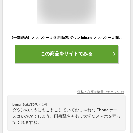
【一部即納】スマホケース 冬用 防寒 ダウン iphone スマホケース 耐衝撃 柔軟 ふわふわ感じ かわいい オシャレ カバー 韓国 全機種対応 pro max iPhone 14 iPhone13 ケース iphone12 mini pro Max カバー iPhone 11 XS
この商品をサイトでみる
価格と在庫を
楽天
でチェック
>>
LemonSoda(50代・女性)
ダウンのようにもこもこしていておしゃれなiPhoneケー
スはいかがでしょう。耐衝撃性もあり大切なスマホを守っ
てくれますね。