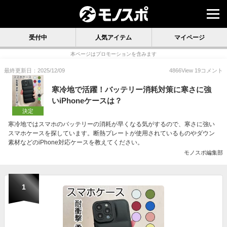
受付中
人気アイテム
マイページ
本ページはプロモーションを含みます
最終更新日：2025/12/09
4866
View
19
コメント
寒冷地で活躍！バッテリー消耗対策に寒さに強
いiPhoneケースは？
決定
寒冷地ではスマホのバッテリーの消耗が早くなる気がするので、寒さに強い
スマホケースを探しています。断熱プレートが使用されているものやダウン
素材などのiPhone対応ケースを教えてください。
モノスポ編集部
1