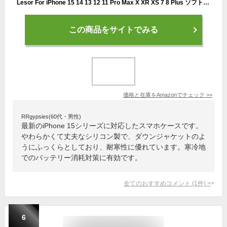
Lesor For iPhone 15 14 13 12 11 Pro Max X XR XS 7 8 Plus ソフトシリコン耐震バックカバーのためのファッション ブランド ダウンジャケット電話ケース (B-Black, iPhone 15 Pro Max)
この商品をサイトでみる
価格と在庫を
Amazon
でチェック
>>
RRgypsies(60代・男性)
最新のiPhone 15シリーズに対応したスマホケースです。
やわらかくて丈夫なシリコン製で、ダウンジャケットのよ
うにふっくらとしており、耐寒性に優れています。寒冷地
でのバッテリー消耗対策に有効です。
全てのおすすめコメント
(
1
件)
>
6