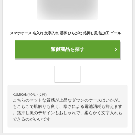
スマホケース 名入れ 文字入れ 漢字 ひらがな 箔押し風 箔加工 ゴールド オリジナル ダウンジャケット風 モコモコ マットな質感 3Dポコポコ キルティングクッション 柔らかい ソフトケース TPU カバー iphone13 iphone13pro iphone12 iPhoneケース TPU オシャレ 可愛い 韓国
類似商品を探す
KUMIKAN(40代・女性)
こちらのマットな質感が上品なダウンのケースはいかが。
もこもこで肌触りも良く、寒さによる電池消耗も抑えます
。箔押し風のデザインもおしゃれで、柔らかく文字入れも
できるのがいいです