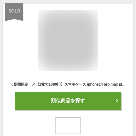
SOLD
＼期間限定！／【2枚で1680円】スマホケース iphone14 pro max plusケースダウンジャケット アイフォンケース iphoneXR iphone13 pro max ケース ダウン ダウン風 ダウンジャケット風 耐衝撃スマホケース もこもこ ストリート アウトドア
類似商品を探す