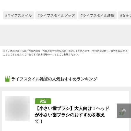
iPhone 13ProMAX
ケース i
iPhone 13Pro
mini 
iPhone 13 iPhone
iPhon
ライフスタイル
ライフスタイルグッズ
ライフスタイル雑貨
女子
12ProMAX iPhone
se2 携帯
12 iPhone
XS MA
11ProMAX iPhone
iPhone
11 iPhone 11Pro
夏 秋 
iPhone XS MAX
※
モノスポ
に寄せられた投稿内容は、投稿者の主観的な感想・コメントを含みます。 投稿の信憑性・正確性を保証する
ことはできませんので、あくまで参考情報の一つとしてご利用ください。
ライフスタイル雑貨
の人気おすすめランキング
決定
【小さい歯ブラシ】大人向け！ヘッド
11
回答
が小さい歯ブラシのおすすめを教え
て！