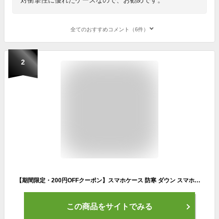
全てのおすすめコメント（6件）
2
【期間限定・200円OFFクーポン】スマホケース 防寒 ダウン スマホケース 耐衝撃 柔軟 ふわふわ感じ かわいい オシャレ カバー 韓国全機種対応 iPhone13 ケース iphone12 mini pro Max カバー iPhone SE 第2世代 se2 携帯 iPhone 11 XS MAX XR X iPhone8 iPhone7 春 夏 秋 冬
この商品をサイトでみる