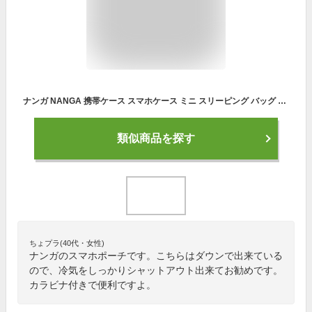
ナンガ NANGA 携帯ケース スマホケース ミニ スリーピング バッグ フォンケース メンズ レディース 2022年秋冬新作 防水 カラビナ付き アクセサリーポーチ 小物入れ 黒 紺 ブラック ベージュ MINI SLEEPING BAG PHONE CASE [メール便発送]
類似商品を探す
ちょプラ(40代・女性)
ナンガのスマホポーチです。こちらはダウンで出来ている
ので、冷気をしっかりシャットアウト出来てお勧めです。
カラビナ付きで便利ですよ。