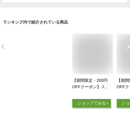
ランキング内で紹介されている商品
【期間限定・200円
【期間
OFFクーポン】スマ
OFF
ホケース ダウン ス
ホケー
マホケース 柔軟 ふ
ン ス
ショップでみる
ショ
わふわ感じ かわいい
衝撃 
オシャレ カバー 韓
感じ 
国全機種対応
ャレ 
iPhone13 ケース
機種対応