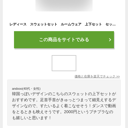
レディース スウェットセット ルームウェア 上下セット セットアップ 半袖Tシャツ 長丈パンツ ランニング トレーナー 運動着 夏 パジャマ 部屋着 普段着 ゆったり 韓国風 S〜2XLサイズ
この商品をサイトでみる
価格と在庫を
楽天
でチェック
>>
andooo(40代・女性)
韓国っぽいデザインのこちらのスウェットの上下セットが
おすすめです。足首手首がきゅっとつまって細見えするデ
ザインなので、すたいるよく着こなせそう！ダンスで動画
をとるときも映えそうです。2000円というプチプラなの
も嬉しいと思います！