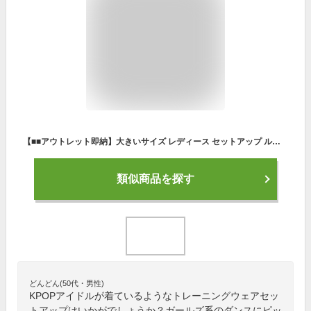
【■■アウトレット即納】大きいサイズ レディース セットアップ ルームウェア 上下セット スウェット パーカー パンツ 普段着 オーバーサイズ 太め 韓国ファッション ビッグサイズ オルチャン LL 3L 4L 5L 韓国 パーカー
類似商品を探す
どんどん(50代・男性)
KPOPアイドルが着ているようなトレーニングウェアセッ
トアップはいかがでしょうか？ガールズ系のダンスにピッ