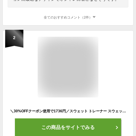
全てのおすすめコメント（2件）
2
＼30%OFFクーポン使用で1736円／スウェット トレーナー スウェットパンツ レディース メンズ セットアップ ジャージ 上下セット ルームウェア パジャマ 部屋着 春 秋 冬 秋冬 長袖 修学旅行 入院 産後 旅行 スポーツウェア ナイトウェア おしゃれ スリム ゆったり 綿
この商品をサイトでみる