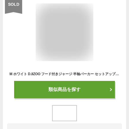
SOLD
M ホワイト D.IIZOO フード付きジャージ 半袖パーカー セットアップ レディース スウェット 上下2点セット ゆったり 大きいサイズ 春夏服 スポーツウェア ルーム ダンス ウェア 部屋着 カジュアル おしゃれ シンプル 可愛い 韓国風 おしゃれ
類似商品を探す