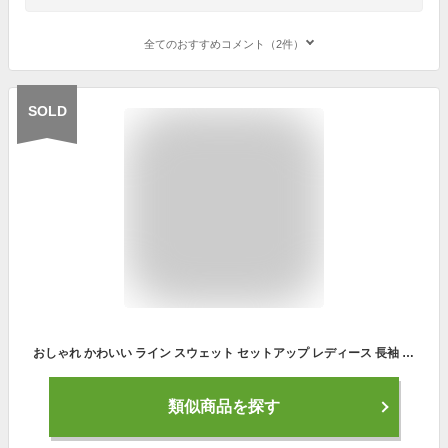
全てのおすすめコメント（2件）
SOLD
おしゃれ かわいい ライン スウェット セットアップ レディース 長袖 ルームウェア 上下セット かっこいい 部屋着 ドロップショルダー トレーナー スリム フィット ジョガー パンツ 大人 可愛い コーデ 大きいサイズ ワンマイル スポーツ トレーニング ウェア ファッション
類似商品を探す