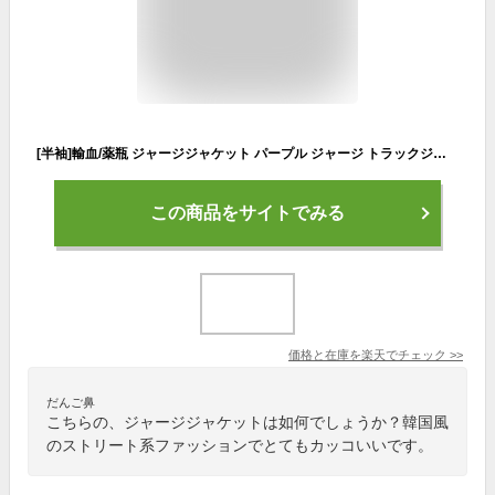
[半袖]輸血/薬瓶 ジャージジャケット パープル ジャージ トラックジャケット ブルゾン 半袖 原宿 韓国 原宿系 ファッション レディース メンズ かわいい 派手カワ サイドライン 刺繍 大きいサイズ ダンス 衣装 ヒップホップ ダンス衣装 個性的 ACDC RAG
この商品をサイトでみる
価格と在庫を
楽天
でチェック
>>
だんご鼻
こちらの、ジャージジャケットは如何でしょうか？韓国風
のストリート系ファッションでとてもカッコいいです。