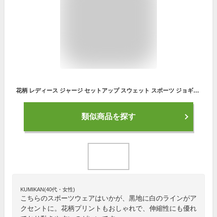
花柄 レディース ジャージ セットアップ スウェット スポーツ ジョギング ワークアウト 部屋着 上下セット スポーツウェアセット スポーツ おしゃれ ジョギング ヨガ 運動着 ダンス アウトドア ルームウェア 花柄プリント 白 ホワイト white ピンク pink 黒 ブラック black
類似商品を探す
KUMIKAN(40代・女性)
こちらのスポーツウェアはいかが、黒地に白のラインがア
クセントに。花柄プリントもおしゃれで、伸縮性にも優れ