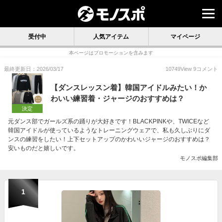
受付中
人気アイテム
マイページ
本ページはプロモーションを含みます
最終更新日：2026/03/17
10749
View
9
コメント
【ダンスレッスン着】韓国アイドルみたい！か
わいい練習着・ジャージのおすすめは？
決定
元ダンス部でガールズ系の踊りが大好きです！BLACKPINKや、TWICEなど
韓国アイドルが使っているようなトレーニングウェアで、私も久しぶりにダ
ンスの練習をしたい！上下セットアップのかわいいジャージのおすすめは？
安いものだと嬉しいです。
モノスポ編集部
1