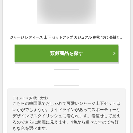
ジャージ レディース 上下 セットアップ カジュアル 春秋 40代 長袖 tシャツ ロングパンツ 長ズボン スポーツウェア スウェット トレーニング 運動着 トップス ボトムス 大きいサイズ 体型カバー 韓国風 着痩せ おしやれ 可愛い 通勤 大人 上品 新品 50代 30代 20代
類似商品を探す
アイスイス(60代・女性)
こちらの韓国風でおしゃれで可愛いジャージ上下セットは
いかがでしょうか。サイドラインがあってスポーティーな
デザインでスタイリッシュに着られます。着痩せして見え
るのでさらに綺麗に見えます。4色から選べますのでお好
きな色を選べます。