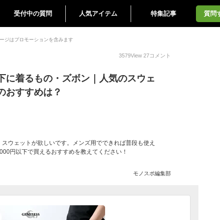
受付中の質問
人気アイテム
特集記事
質問
ージはプロモーションを含みます
3579
View
27
コメント
下に着るもの・ズボン｜人気のスウェ
のおすすめは？
・スウェットが欲しいです。メンズ用でできれば普段も使え
000円以下で買えるおすすめを教えてください！
モノスポ編集部