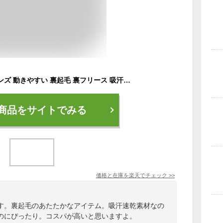
スウェットパンツ メンズ 動きやすい 裏起毛 裏フリース 吸汗速乾 ドライ素材 厚手 ジャージ シンプル 無地 ルームウェア パジャマ スポーツ ウォーキング イージーパンツ ジョガーパンツ ボトムス ズボン 下だけ ゆったり かわいい あったか 暖パン 白 黒 00349
商品をサイトでみる
価格と在庫を
楽天
でチェック
>>
す。裏起毛のあたたかなアイテム。吸汗速乾素材なの
のにぴったり。コスパが高いと思いますよ。