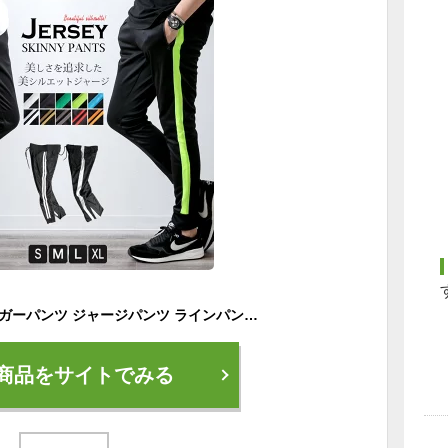
ジャージ メンズ ジョガーパンツ ジャージパンツ ラインパンツ ストレッチ ルームウェア スリム 細身 部屋着 春夏 全10色 NEP-38 ジェネレス
商品をサイトでみる