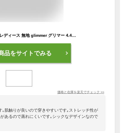
ロングパンツ メンズ レディース 無地 glimmer グリマー 4.4オンス ドライパンツ 00321-ACR 送料無料 大きいサイズ ジャージ 下 吸汗 速乾 ドライ ロング丈 ズボン 長ズボン パンツ ブラック 黒 グレー ダークグレー ミックスグレー ネイビー SS S M L LL 3L 4L 5L
商品をサイトでみる
価格と在庫を
楽天
でチェック
>>
す｡肌触りが良いので穿きやすいです｡ストレッチ性が
性があるので蒸れにくいです｡シックなデザインなので