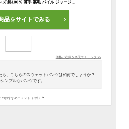
スウェットパンツ メンズ 綿100％ 薄手 裏毛 パイル ジャージー織 シンプル 厚手 無地 ルームパンツ ルームウェア 家着 部屋着 パジャマ スポーツ ウォーキング ダンス イージーパンツ コットン100% ジョガーパンツ ボトムス ズボン 下だけ ゆったり かわいい 白 黒 5017
商品をサイトでみる
価格と在庫を
楽天
でチェック
>>
たら、こちらのスウェットパンツは如何でしょうか？
のシンプルなパンツです。
てのおすすめコメント（2件）