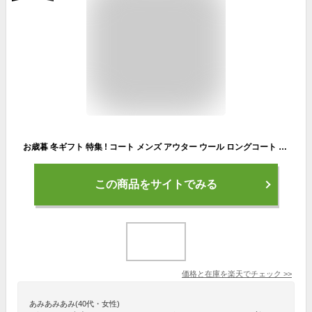
お歳暮 冬ギフト 特集 ! コート メンズ アウター ウール ロングコート きれいめ 厚手 暖かい ビジネス 秋冬 羊毛 上品 通勤 通学 格好いい 落ち着いたコート お洒落 大人っぽい M-4XL
この商品をサイトでみる
価格と在庫を
楽天
でチェック
>>
あみあみあみ(40代・女性)