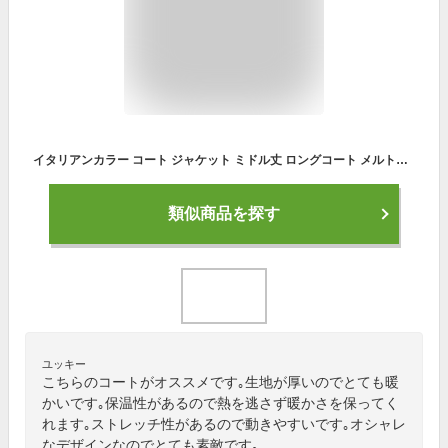
イタリアンカラー コート ジャケット ミドル丈 ロングコート メルトンウールイタリアンカラーコート 黒色 ブラック ネイビー キャメル グレー メンズ カジュアル キレイメ 大人カジュアル メンズ ビター系 秋物 冬物 大人系 大人きれいめ 在庫処分 ホスト
類似商品を探す
ユッキー
こちらのコートがオススメです｡生地が厚いのでとても暖
かいです｡保温性があるので熱を逃さず暖かさを保ってく
れます｡ストレッチ性があるので動きやすいです｡オシャレ
なデザインなのでとても素敵です｡