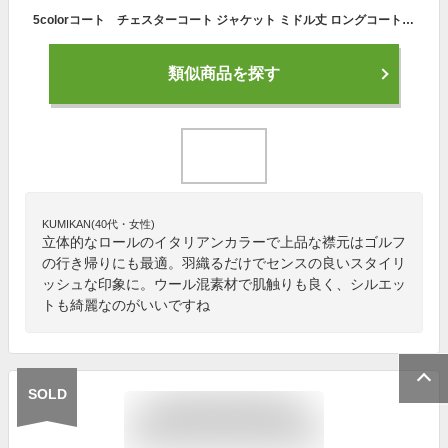
5colorコート チェスターコート ジャケット ミドル丈 ロングコート メルトンウールイタリアンカラーコート 黒色 ブラック ネイビー キャメル グレー メンズ カジュアル キレイメ 秋物 冬物 秋冬物 秋服 冬服 秋冬物 メンズ 633s3134
類似商品を探す
KUMIKAN(40代・女性)
立体的なロールのイタリアンカラーで上品な襟元はゴルフ
の行き帰りにも最適。羽織るだけでセンスの良いスタイリ
ッシュな印象に。ウール混素材で肌触りも良く、シルエッ
トも綺麗なのがいいですね
SOLD