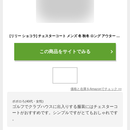
[リリー ショコラ] チェスターコート メンズ 冬 秋冬 ロング アウター ジャケット コート テーラードジャケット ステンカラーコート トレンチコートメンズ ブレザー ボタン フードなし 長袖 ながそで 長め 上着 裏地 無地 キレイめ デザイン スリム 細身 カジュアル シンプル ビジネス ゆったり 秋 冬物 秋物 紳士 男の子 黒色 カラー ブラック サイズ M 黒
この商品をサイトでみる
価格と在庫を
Amazon
でチェック
>>
ポポロろ(40代・女性)
ゴルフでクラブハウスに出入りする服装にはチェスターコ
ートがおすすめです。シンプルですがとてもおしゃれです
。