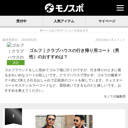
受付中
人気アイテム
マイページ
本ページはプロモーションを含みます
最終更新日：2026/05/26
2451
View
14
コメント
ゴルフ｜クラブハウスの行き帰り用コート（男
性）のおすすめは？
決定
ゴルフラウンドをしに初めてゴルフ場に行くのですが、行き帰りのときに着
るきれいめなコートが欲しいです。クラブハウスで浮かず、ゴルフの服装マ
ナー的にOKとされるおしゃれで正統派のコートを探しています。チェスター
コートやステンカラーコートなど、普段使いできるものだと嬉しいです。お
すすめを教えてください。
モノスポ編集部
1