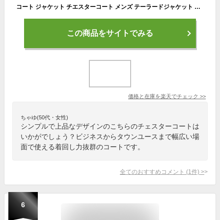
コート ジャケット チエスターコート メンズ テーラードジャケット 保温 防風 スプリングコート 厚手 ビジネス 通勤 無地 アウトドア 細身 春 秋 冬 aaa
この商品をサイトでみる
価格と在庫を
楽天
でチェック
>>
ちゃゆ(50代・女性)
シンプルで上品なデザインのこちらのチェスターコートは
いかがでしょう？ビジネスからタウンユースまで幅広い場
面で使える着回し力抜群のコートです。
全てのおすすめコメント
(
1
件)
>
6