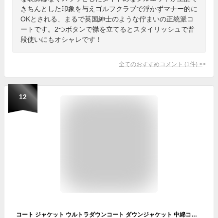
きちんとした印象を与えゴルフクラブで浮かずマナー的に
OKとされる、まるで英国紳士のような佇まいの正統派コ
ートです。2つボタンで襟を立てるとスタイリッシュで普
段使いにもオシャレです！
全てのおすすめコメント
(
1
件)
>
12
コート ジャケット ウルトラダウンコート ダウンジャケット 中綿コート アウター フード付き 2XL ロングコート 光沢感 冬服 冬物 ブラック 厚手 機能性 防寒 保温 ファッション おしゃれ きれいめ ダウンコート 遠足 スキー