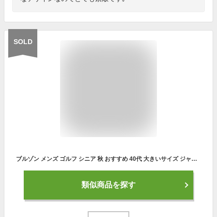
SOLD
ブルゾン メンズ ゴルフ シニア 秋 おすすめ 40代 大きいサイズ ジャンパー きれいめ ジャケット かっこいい ボア 中綿 コーデ ウェア 作業着 厚手 パーカー 防寒 ブランド 冬 春 コーデュロイ キルティング マウンテン アウター ビジネス ランキング ブランド tps-1818
類似商品を探す