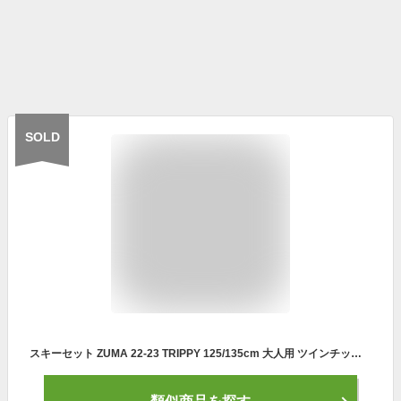
SOLD
スキーセット ZUMA 22-23 TRIPPY 125/135cm 大人用 ツインチップ スキー板 金具付き ショートスキー ミッドスキー グリップウォーク対応 【RCP】【メール便不可・宅配便配送】