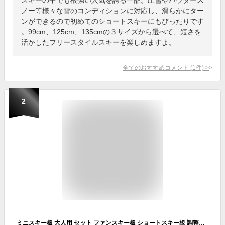
ノー等様々な雪のコンディションに対応し、滑らかにター
ンができるので初めてのショートスキーにもぴったりです
。99cm、125cm、135cmの３サイズから選べて、短さを
活かしたフリースタイルスキーを楽しめますよ。
全てのおすすめコメント
(
1
件)
>
2
ミニスキー板 大人用 セット ファンスキー板 ショートスキー板 調整可能適用可能全サイズに冬の靴とブーツ 初心者と屋外愛好家のためのウィンタースポーツスノースケート板 さまざまな地形やシナリオでの使用に最適 短い ブラックの滑雪板 (大人-青)