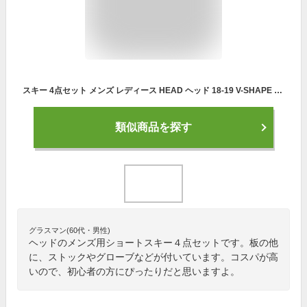
スキー 4点セット メンズ レディース HEAD ヘッド 18-19 V-SHAPE V1 130cm 金具付き ストック付き グローブ付き ミッドスキー ショートスキー 初心者におすすめ 大人用 スキー福袋 【RCP】【メール便不可・宅配便配送】
類似商品を探す
グラスマン(60代・男性)
ヘッドのメンズ用ショートスキー４点セットです。板の他
に、ストックやグローブなどが付いています。コスパが高
いので、初心者の方にぴったりだと思いますよ。