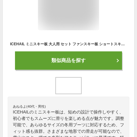
ICEHAIL ミニスキー板 大人用 セット ファンスキー板 ショートスキー板 調整可能適用可能全サイズに冬の靴とブーツ 初心者と屋外愛好家のためのウィンタースポーツスノースケート板 さまざまな地形やシナリオでの使用に最適 短い ブラックの滑雪板
類似商品を探す
あねるよ(40代・男性)
ICEHAILのミニスキー板は、短めの設計で操作しやすく、
初心者でもスムーズに滑りを楽しめる点が魅力です。調整
可能で、あらゆるサイズの冬用ブーツに対応するため、フ
ィット感も抜群。さまざまな地形での滑走が可能なので、