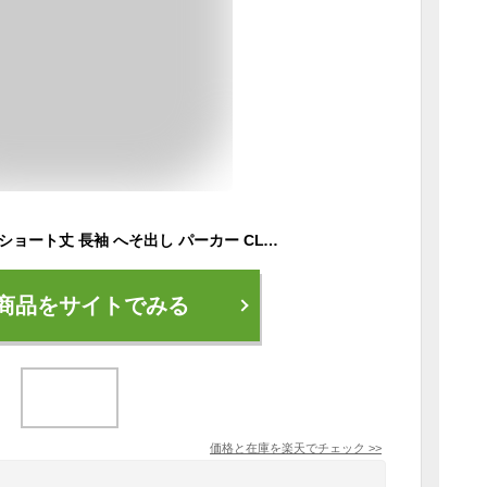
ダンス衣装 トップス ショート丈 長袖 へそ出し パーカー CLTK-15[ダンス 衣装 ロンt ヒップホップ フード クロップトップ 韓国 k-pop ジュニア ガールズ レディース 黒 白 イエロー ピンク ブルー]
商品をサイトでみる
価格と在庫を
楽天
でチェック
>>