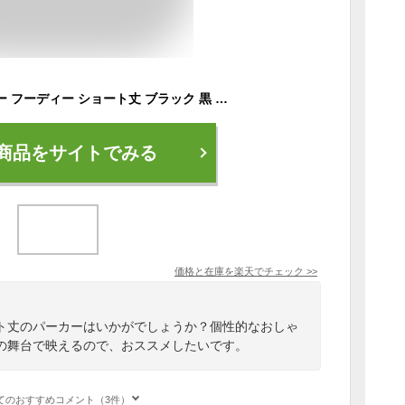
【即納あり】 パーカー フーディー ショート丈 ブラック 黒 無地 長袖 トップス ダンス 衣装 ヒップホップ コスチューム 韓国ファッション 大きいサイズ 個性的 服 原宿系
商品をサイトでみる
価格と在庫を
楽天
でチェック
>>
ト丈のパーカーはいかがでしょうか？個性的なおしゃ
の舞台で映えるので、おススメしたいです。
てのおすすめコメント（3件）