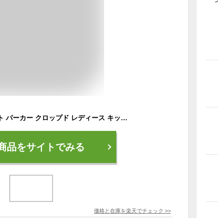
ショート丈 スウェット パーカー クロップド レディース キッズ へそ出し トップス ダンス 練習着 プルオーバー 長袖 女の子 ジム フィットネス ズンバ ウェア ダンス 衣装 ヒップホップ ダンス衣装 ルームウェア 韓国 k-pop かわいい 大きい 韓国ファッション 無地 おしゃれ
商品をサイトでみる
価格と在庫を
楽天
でチェック
>>