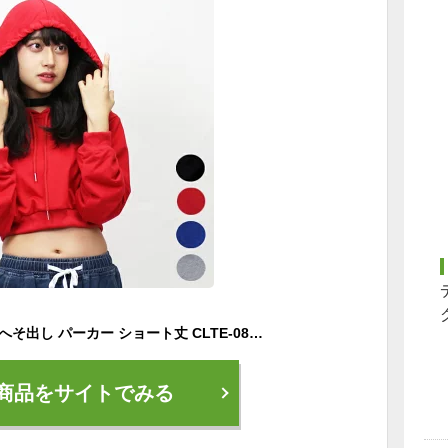
ダンス衣装 トップス へそ出し パーカー ショート丈 CLTE-08[黒 赤 青 グレー クロップトップ レディース ガールズ ジュニア ヒップホップ ジャズ k-pop 韓国 ダンス 練習着 衣装 発表会]
商品をサイトでみる