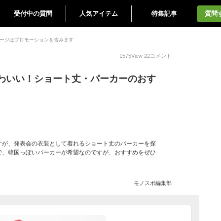
受付中の質問
人気アイテム
特集記事
質問
ージはプロモーションを含みます
1575
View
22
コメント
わいい！ショート丈・パーカーのおす
すが、発表会の衣装として着れるショート丈のパーカーを探
で、韓国っぽいパーカーが希望なのですが、おすすめをぜひ
モノスポ編集部