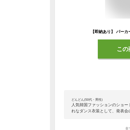
この
どんどん(50代・男性)
人気韓国ファッションのショー
れなダンス衣装として、発表会
全