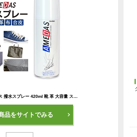
防水スプレー アメダス 撥水スプレー 420ml 靴 革 大容量 スノボ スノーボード スキー スキーウェア 傘 くつ [防水 保護 スプレー 皮革 革 ] 梅雨 防水
商品をサイトでみる