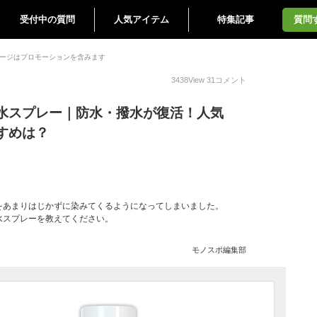
受付中の質問
人気アイテム
特集記事
質問
ージはプロモーションを含みます
3438
View
31
コメント
水スプレー｜防水・撥水が復活！人気
すめは？
をあまりはじかずに染みてくるようになってしまいました。
水スプレーを教えてください。
モノスポ編集部