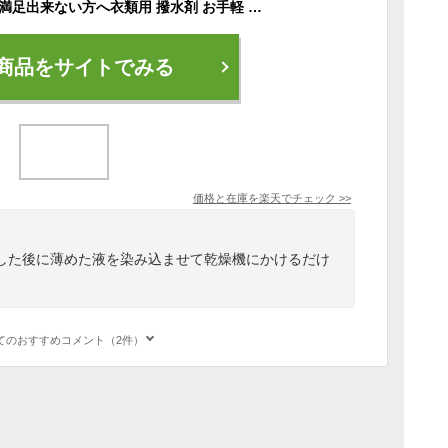
【 防水スプレー では満足出来ない方へ衣類用 撥水剤 お手軽 簡単 衣類 の 撥水加工 『 超撥水クリヤ お試しサイズ20ml / 本体200ml 』超強力 はっ水 防水 ウィンドブレーカー スキーウェア レインウェア レインコート 雨具 雨合羽 アウトドア 】
商品をサイトでみる
価格と在庫を
楽天
でチェック
>>
した後に薄めた液を染み込ませて乾燥機にかけるだけ
てのおすすめコメント（2件）