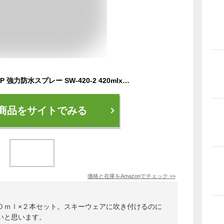
近与(KONYO) SUN UP 強力防水スプレー SW-420-2 420mlx2 2本セット
商品をサイトでみる
価格と在庫を
Amazon
でチェック
>>
０ｍｌ×２本セット。スキーウェアに吹き付けるのに
いと思います。