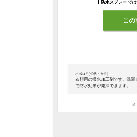
この
ポポロろ(40代・女性)
衣類用の撥水加工剤です。洗濯
で防水効果が発揮できます。
全