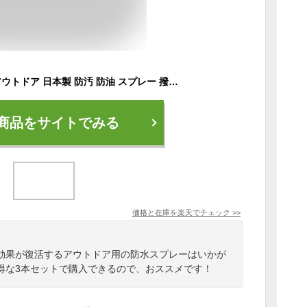
防水スプレー 雪 雨 アウトドア 日本製 防汚 防油 スプレー 撥水 420ml 大容量 完全防水 防汚 ギガバリア 靴 レインコート 傘 スニーカー 衣類 ヌバック 革 起毛 シューケア コート 革用
商品をサイトでみる
価格と在庫を
楽天
でチェック
>>
効果が復活するアウトドア用の防水スプレーはいかが
得な3本セットで購入できるので、おススメです！