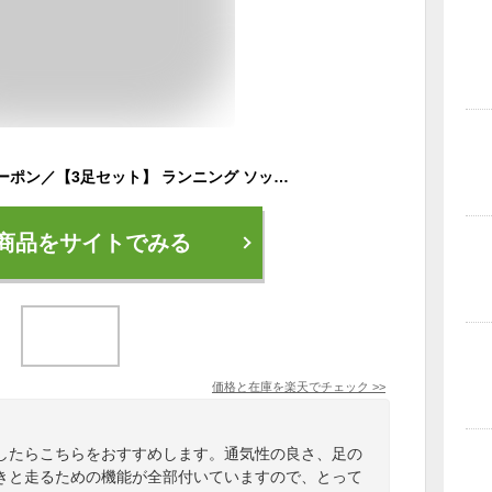
＼最大1000円OFFクーポン／【3足セット】 ランニング ソックス 滑り止め ミドル ロング 厚手 レディース メンズ キッズ スポーツ 靴下 ソックス 子供用 マラソン ジョギング ウォーキング サッカー テニス 吸汗 速乾 通気性 脱げにくい 靴ずれ 防止 抗菌
商品をサイトでみる
価格と在庫を
楽天
でチェック
>>
したらこちらをおすすめします。通気性の良さ、足の
きと走るための機能が全部付いていますので、とって