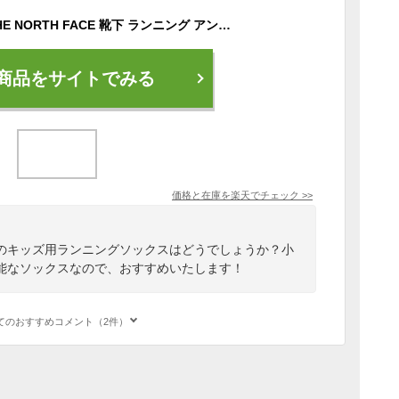
ザ ノースフェイス THE NORTH FACE 靴下 ランニング アンイーブン ドライ 3P ショート 3ペア ソックス スニーカーソックス 短い メンズ レディース キッズ 高機能 抗菌 防臭 ロゴ ブランド アウトドア ブラック 黒 ホワイト 白 Running Uneven Dry 3P Short NN82008
商品をサイトでみる
価格と在庫を
楽天
でチェック
>>
のキッズ用ランニングソックスはどうでしょうか？小
能なソックスなので、おすすめいたします！
てのおすすめコメント（2件）