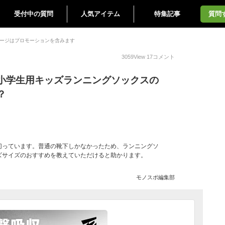
受付中の質問
人気アイテム
特集記事
質問
ージはプロモーションを含みます
3059
View
17
コメント
小学生用キッズランニングソックスの
？
切っています。普通の靴下しかなかったため、ランニングソ
ズサイズのおすすめを教えていただけると助かります。
モノスポ編集部