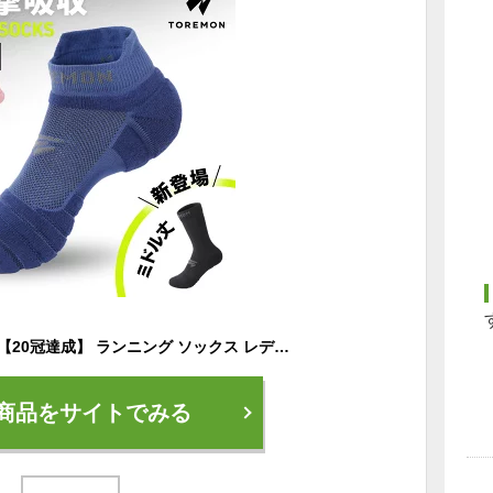
＼5%OFFクーポン／【20冠達成】 ランニング ソックス レディース メンズ キッズ スポーツ 靴下 厚手 トレラン ソックス 子供用 ジュニア マラソン ジョギング ウォーキング サッカー テニス 衝撃吸収 吸汗 速乾 通気性 脱げにくい 靴ずれ 防止 抗菌 防臭
商品をサイトでみる