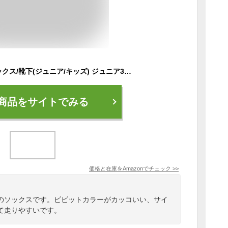
[ニューバランス] ソックス/靴下(ジュニア/キッズ) ジュニア3Pソックスショートレングスボーイズ AS4(アソートカラー4) S
商品をサイトでみる
価格と在庫を
Amazon
でチェック
>>
のソックスです。ビビットカラーがカッコいい、サイ
て走りやすいです。