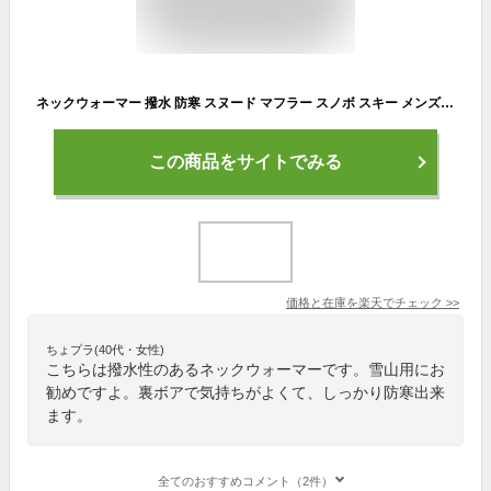
ネックウォーマー 撥水 防寒 スヌード マフラー スノボ スキー メンズ レディース 登山 ボア 通学用 裏起毛 #AW
この商品をサイトでみる
価格と在庫を
楽天
でチェック
>>
ちょプラ(40代・女性)
こちらは撥水性のあるネックウォーマーです。雪山用にお
勧めですよ。裏ボアで気持ちがよくて、しっかり防寒出来
ます。
全てのおすすめコメント（2件）