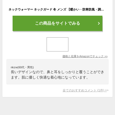
ネックウォーマー ネックガード 冬 メンズ 【暖かい・防寒防風・調節コードつき】 伸縮性 保温 オシャレ 無地 ズレにくい ランニング スノーボード スポーツ 自転車 バイク アウトドア 通勤 通学 男女兼用 (グレー)
この商品をサイトでみる
価格と在庫を
Amazon
でチェック
>>
nkzw(60代・男性)
長いデザインなので、鼻と耳をしっかりと覆うことができ
ます。肌に優しく快適な着心地になっています。
全てのおすすめコメント
(
1
件)
>