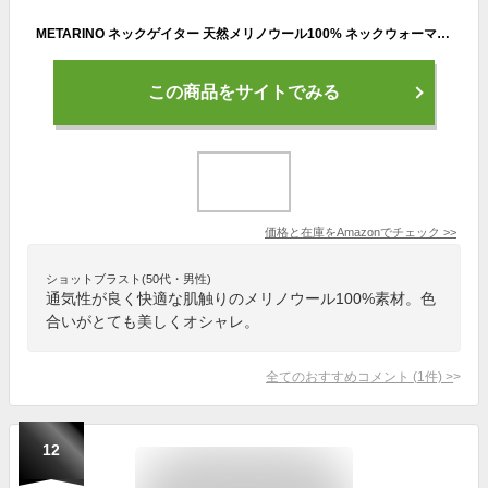
METARINO ネックゲイター 天然メリノウール100% ネックウォーマー メンズ レディース 防寒 フェイスカバー スキー ネックウォーマー バイク スノボマスク フェイスマスク ランニング 野球
この商品をサイトでみる
価格と在庫を
Amazon
でチェック
>>
ショットブラスト(50代・男性)
通気性が良く快適な肌触りのメリノウール100%素材。色
合いがとても美しくオシャレ。
全てのおすすめコメント
(
1
件)
>
12