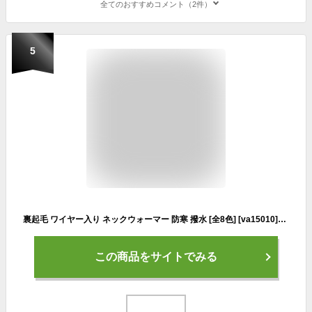
全てのおすすめコメント（2件）
5
裏起毛 ワイヤー入り ネックウォーマー 防寒 撥水 [全8色] [va15010]男女兼用 メンズ レディース 温かい 首 かぶり 秋冬 ふわふわ もこもこ 温かい 防寒 スヌード オシャレ バイク 自転車 登山 スノボ スキー アウトドア 通勤 通学
この商品をサイトでみる