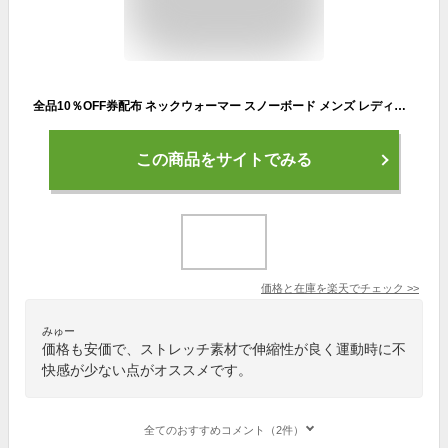
全品10％OFF券配布 ネックウォーマー スノーボード メンズ レディース スキー フリース ネックウォーマー ネックガード マフラー 防寒 通勤 通学 冬用 PONTAPES/ポンタぺス PONF-102
この商品をサイトでみる
価格と在庫を
楽天
でチェック
>>
みゅー
価格も安価で、ストレッチ素材で伸縮性が良く運動時に不
快感が少ない点がオススメです。
全てのおすすめコメント（2件）