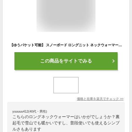
【ゆうパケット可能】 スノーボード ロングニット ネックウォーマー メンズ レディース snj-173 ネックウォーマー ロング 33cm フェイスマスク あったか裏起毛ニット ネックゲーター ネックゲイター スノボー 防寒小物スキー ウィンタースポーツ 防寒
この商品をサイトでみる
価格と在庫を
楽天
でチェック
>>
yuuuuu412(40代・男性)
こちらのロングネックウォーマーはいかがでしょうか？裏
起毛で雪山でも暖かいですし、普段使いでも使えるシンプ
ルさもあります