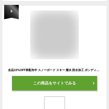
9
全品10%OFF券配布中 スノーボード スキー 撥水 防水加工 ボンディング ネックウォーマー ネックガード 防寒 登山 トレッキング バイク 自転車 通勤 スポーツ アウトドア にも 冬用 マスク age-71FB
この商品をサイトでみる