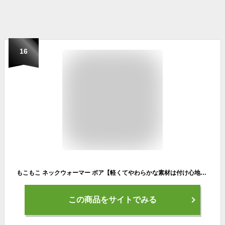
16
もこもこ ネックウォーマー ボア【軽くてやわらかな素材は付け心地抜群】 ネックウォーマー メンズ レディース 冬 スポーツ スヌード マフラー フリース おしゃれ 保温 ニット キッズ ジュニア スノボ スノーボード 防寒 ゴルフ
この商品をサイトでみる