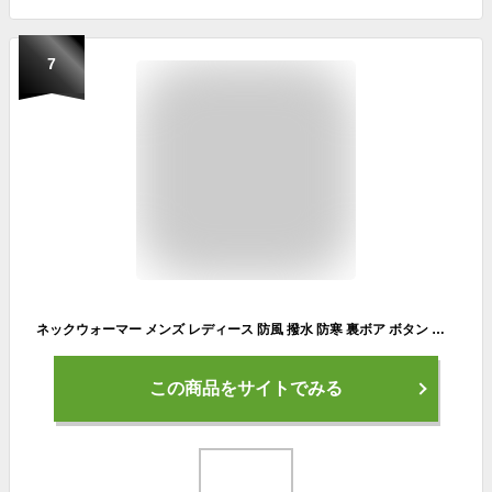
7
ネックウォーマー メンズ レディース 防風 撥水 防寒 裏ボア ボタン アレンジ可能 通勤 通学 自転車 バイク スポーツ スノーボード スキー 迷彩柄 男女兼用 ユニセックス 送料無料 ☆ クリスマス プレゼント ギフト
この商品をサイトでみる