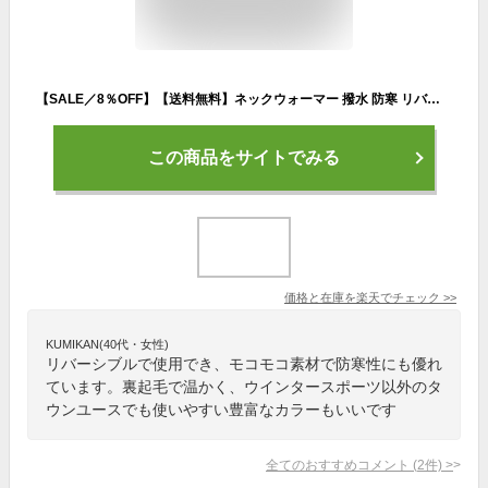
【SALE／8％OFF】【送料無料】ネックウォーマー 撥水 防寒 リバーシブル 2way 冬 おしゃれ かわいい 裏ボア 裏起毛 スキー スノーボード スポーツ アウトドア メンズ レディース 冬アイテム 冬小物 プレゼント
この商品をサイトでみる
価格と在庫を
楽天
でチェック
>>
KUMIKAN(40代・女性)
リバーシブルで使用でき、モコモコ素材で防寒性にも優れ
ています。裏起毛で温かく、ウインタースポーツ以外のタ
ウンユースでも使いやすい豊富なカラーもいいです
全てのおすすめコメント
(
2
件)
>