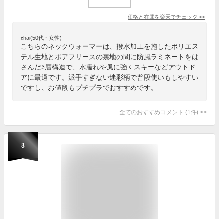
価格と在庫を
楽天
でチェック
>>
chai(50代・女性)
こちらのネックウォーマーは、撥水加工を施したポリエス
テル生地とボアフリースの裏地の間に防風ラミネートをは
さんだ3層構造で、水濡れや風に強くスキーなどアウトド
アに最適です。派手すぎない迷彩柄で普段使いもしやすい
ですし、お値段もプチプラでおすすめです。
全てのおすすめコメント
(
1
件)
>
8