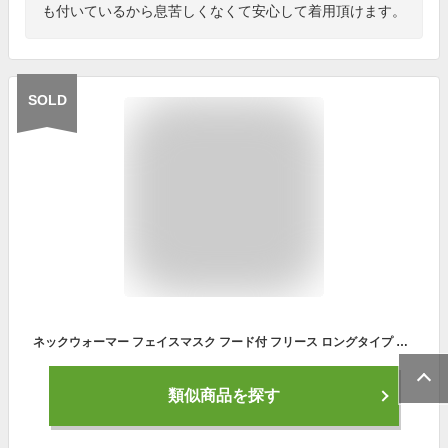
も付いているから息苦しくなくて安心して着用頂けます。
SOLD
ネックウォーマー フェイスマスク フード付 フリース ロングタイプ 防寒 防風 マフラー スキー スノーボード メンズ レディース アウトドアスポーツ用 風除け 自転車 ウィンタースポーツ 通勤 通学 ポイント消化 送料無料 ss cp cpy
類似商品を探す