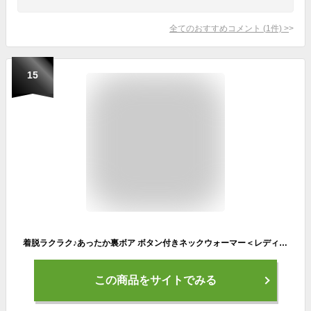
全てのおすすめコメント
(
1
件)
>
15
着脱ラクラク♪あったか裏ボア ボタン付きネックウォーマー＜レディース メンズ ボタン ネックウォーマー おしゃれ キッズ 暖かい スノーボード かわいい 防寒 子供 男の子 女の子 マフラー スノボ ladies men's kids あたたかい 誕生日 プレゼント 女友達 gift クリスマス＞
この商品をサイトでみる