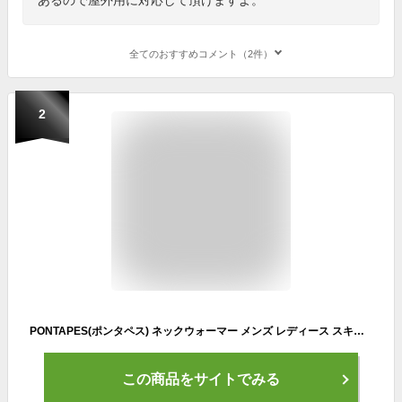
全てのおすすめコメント（2件）
2
PONTAPES(ポンタペス) ネックウォーマー メンズ レディース スキーやスノーボードに サイズ調節コードつき 全8色 男女兼用 PONF-102 ブラック(フィルム入りボア生地)サイズ 防寒 スノボ バイク スノボ
この商品をサイトでみる